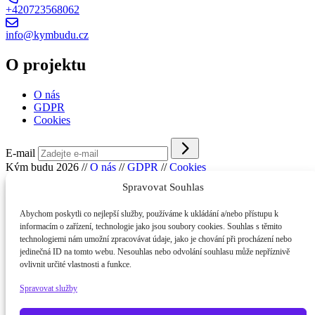
+420723568062
info@kymbudu.cz
O projektu
O nás
GDPR
Cookies
E-mail
Kým budu 2026
//
O nás
//
GDPR
//
Cookies
Spravovat Souhlas
Abychom poskytli co nejlepší služby, používáme k ukládání a/nebo přístupu k
informacím o zařízení, technologie jako jsou soubory cookies. Souhlas s těmito
technologiemi nám umožní zpracovávat údaje, jako je chování při procházení nebo
jedinečná ID na tomto webu. Nesouhlas nebo odvolání souhlasu může nepříznivě
ovlivnit určité vlastnosti a funkce.
Spravovat služby