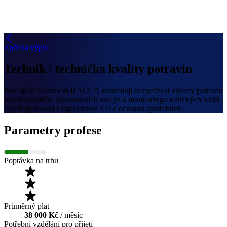
Zpět na výpis
Technik / technička kvality potravin
Pracují se systémem HACCP, kontrolují bezpečnost výroby potravin
prostřednictvím laboratorních analýz a monitoringu kritických bodů.
Zajišťují soulad s legislativou EU a ochranu spotřebitele.
Parametry profese
Poptávka na trhu
Průměrný plat
38 000 Kč
/ měsíc
Potřební vzdělání pro přijetí