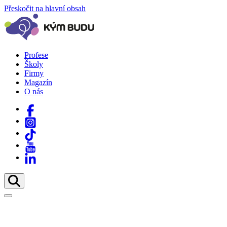
Přeskočit na hlavní obsah
Profese
Školy
Firmy
Magazín
O nás