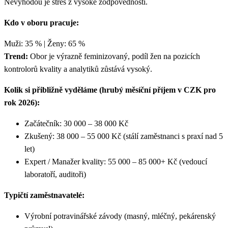
Nevýhodou je stres z vysoké zodpovědnosti.
Kdo v oboru pracuje:
Muži: 35 % | Ženy: 65 %
Trend:
Obor je výrazně feminizovaný, podíl žen na pozicích
kontrolorů kvality a analytiků zůstává vysoký.
Kolik si přibližně vyděláme (hrubý měsíční příjem v CZK pro
rok 2026):
Začátečník: 30 000 – 38 000 Kč
Zkušený: 38 000 – 55 000 Kč (stálí zaměstnanci s praxí nad 5
let)
Expert / Manažer kvality: 55 000 – 85 000+ Kč (vedoucí
laboratoří, auditoři)
Typičtí zaměstnavatelé:
Výrobní potravinářské závody (masný, mléčný, pekárenský