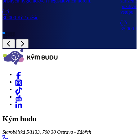
přísných hygienických i legislativních norem.
zařízeníc
pozitivní
vstupu.
30 000 Kč
/ měsíc
35 000 
Kým budu
Starobělská 5/1133, 700 30 Ostrava - Zábřeh