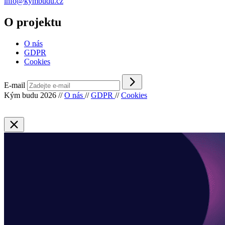
info@kymbudu.cz
O projektu
O nás
GDPR
Cookies
E-mail
Kým budu 2026
//
O nás
//
GDPR
//
Cookies