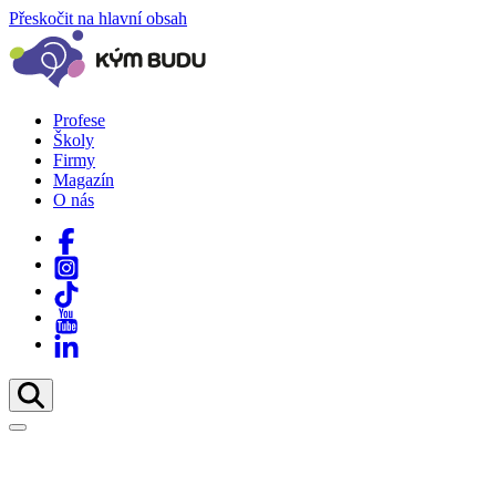
Přeskočit na hlavní obsah
Profese
Školy
Firmy
Magazín
O nás