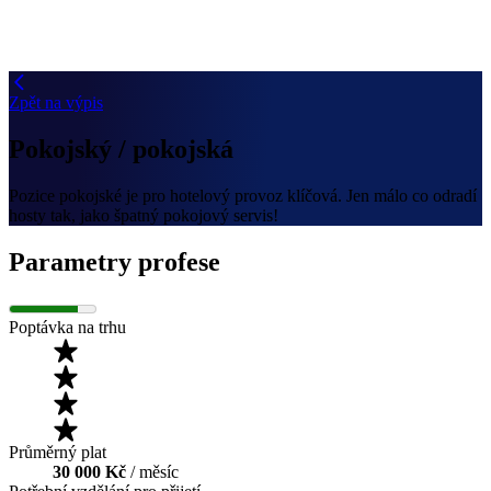
Zpět na výpis
Pokojský / pokojská
Pozice pokojské je pro hotelový provoz klíčová. Jen málo co odradí
hosty tak, jako špatný pokojový servis!
Parametry profese
Poptávka na trhu
Průměrný plat
30 000 Kč
/ měsíc