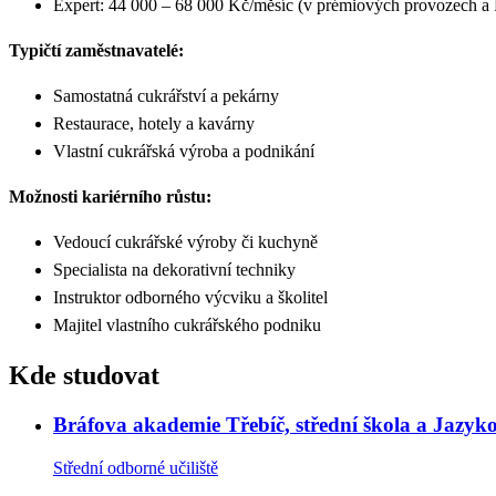
Expert: 44 000 – 68 000 Kč/měsíc (v prémiových provozech a P
Typičtí zaměstnavatelé:
Samostatná cukrářství a pekárny
Restaurace, hotely a kavárny
Vlastní cukrářská výroba a podnikání
Možnosti kariérního růstu:
Vedoucí cukrářské výroby či kuchyně
Specialista na dekorativní techniky
Instruktor odborného výcviku a školitel
Majitel vlastního cukrářského podniku
Kde studovat
Bráfova akademie Třebíč, střední škola a Jazyk
Střední odborné učiliště