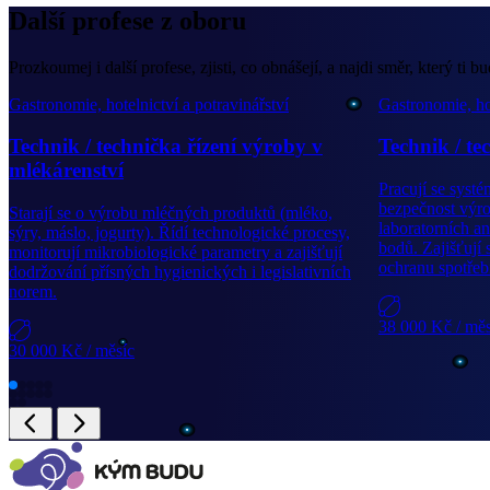
Další profese z oboru
Prozkoumej i další profese, zjisti, co obnášejí, a najdi směr, který ti bu
Gastronomie, hotelnictví a potravinářství
Gastronomie, hot
Technik / technička řízení výroby v
Technik / te
mlékárenství
Pracují se sys
bezpečnost výro
Starají se o výrobu mléčných produktů (mléko,
laboratorních a
sýry, máslo, jogurty). Řídí technologické procesy,
bodů. Zajišťují 
monitorují mikrobiologické parametry a zajišťují
ochranu spotřebi
dodržování přísných hygienických i legislativních
norem.
38 000 Kč
/ mě
30 000 Kč
/ měsíc