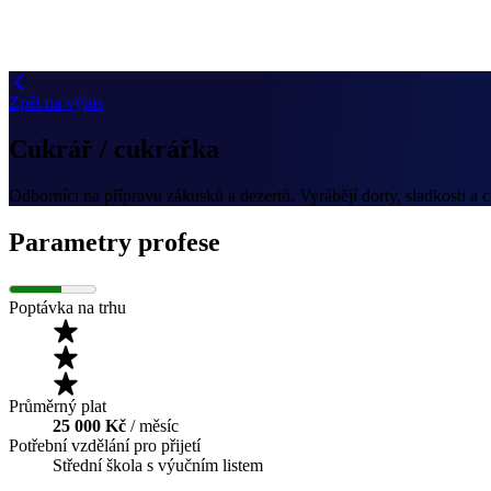
Zpět na výpis
Cukrář / cukrářka
Odborníci na přípravu zákusků a dezertů. Vyrábějí dorty, sladkosti a 
Parametry profese
Poptávka na trhu
Průměrný plat
25 000 Kč
/ měsíc
Potřební vzdělání pro přijetí
Střední škola s výučním listem