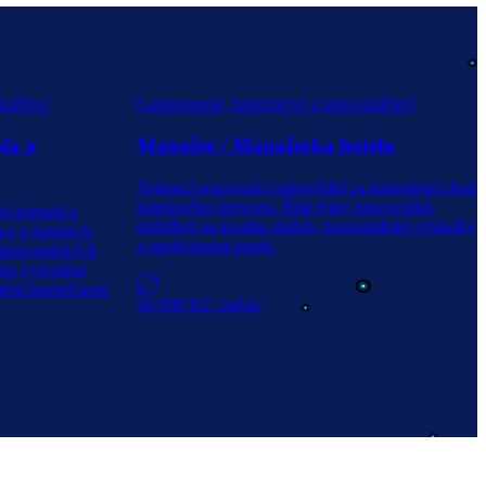
inářství
Gastronomie, hotelnictví a potravinářství
la a
Manažer / Manažerka hotelu
Vedoucí pracovníci odpovědní za kompletní chod
hotelového provozu. Řídí týmy pracovníků,
ní kontakt s
dohlížejí na kvalitu služeb, hospodářské výsledky
ce v hotelech,
a spokojenost hostů.
zdravotnických
 pro vytvoření
tění bezpečnosti
60 000 Kč
/ měsíc