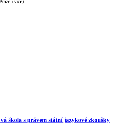
raze i více)
ová škola s právem státní jazykové zkoušky