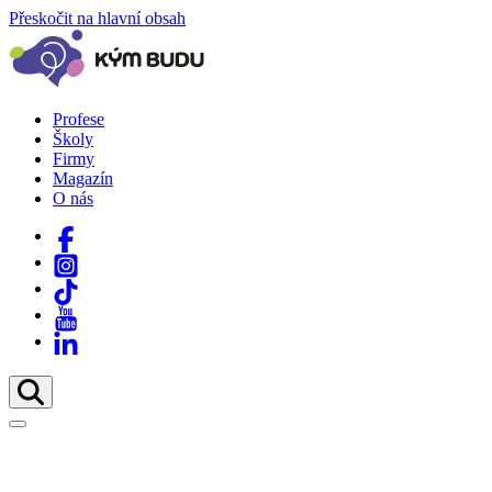
Přeskočit na hlavní obsah
Profese
Školy
Firmy
Magazín
O nás