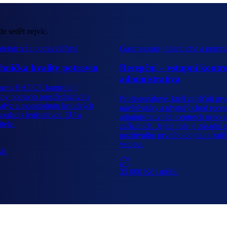
de sedět nejvíc.
elnictví a potravinářství
Gastronomie, hotelnictví a potrav
chnička kvality potravin
Recepční – vstupní kontro
administrativa
témem HACCP, kontrolují
by potravin prostřednictvím
Profesionálové, kteří zajišťují prv
nalýz a monitoringu kritických
návštěvníky a plynulý chod recep
soulad s legislativou EU a
administrativních centrech nebo 
tele.
zařízeních. Jejich role je zásadní
pozitivního prvního dojmu a zajiš
vstupu.
síc
35 000 Kč
/ měsíc