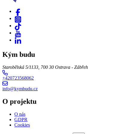
Kým budu
Starobělská 5/1133, 700 30 Ostrava - Zábřeh
+420723568062
info@kymbudu.cz
O projektu
O nás
GDPR
Cookies