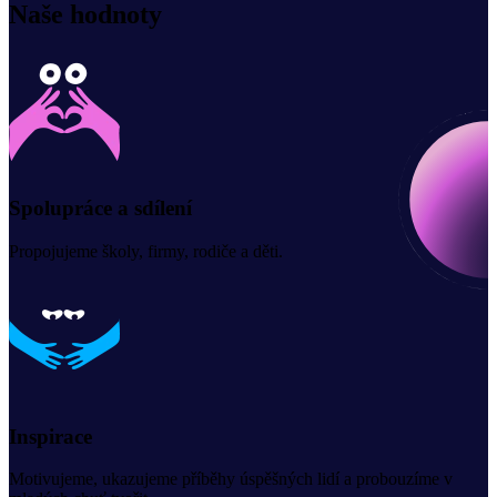
Naše hodnoty
Spolupráce a sdílení
Propojujeme školy, firmy, rodiče a děti.
Inspirace
Motivujeme, ukazujeme příběhy úspěšných lidí a probouzíme v