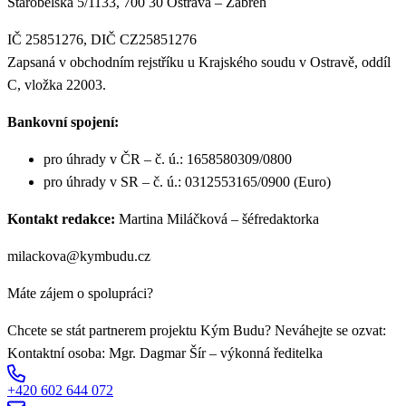
Starobělská 5/1133, 700 30 Ostrava – Zábřeh
IČ 25851276, DIČ CZ25851276
Zapsaná v obchodním rejstříku u Krajského soudu v Ostravě, oddíl
C, vložka 22003.
Bankovní spojení:
pro úhrady v ČR – č. ú.: 1658580309/0800
pro úhrady v SR – č. ú.: 0312553165/0900 (Euro)
Kontakt redakce:
Martina Miláčková – šéfredaktorka
milackova@kymbudu.cz
Máte zájem o spolupráci?
Chcete se stát partnerem projektu Kým Budu? Neváhejte se ozvat:
Kontaktní osoba: Mgr. Dagmar Šír – výkonná ředitelka
+420 602 644 072