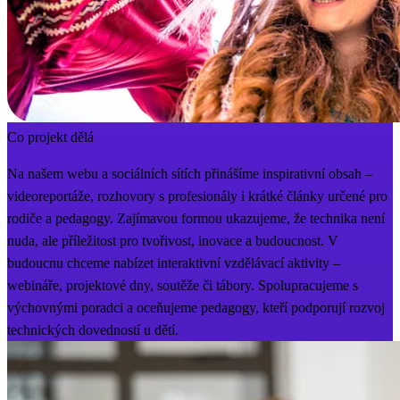
Co projekt dělá
Na našem webu a sociálních sítích přinášíme inspirativní obsah –
videoreportáže, rozhovory s profesionály i krátké články určené pro
rodiče a pedagogy. Zajímavou formou ukazujeme, že technika není
nuda, ale příležitost pro tvořivost, inovace a budoucnost. V
budoucnu chceme nabízet interaktivní vzdělávací aktivity –
webináře, projektové dny, soutěže či tábory. Spolupracujeme s
výchovnými poradci a oceňujeme pedagogy, kteří podporují rozvoj
technických dovedností u dětí.