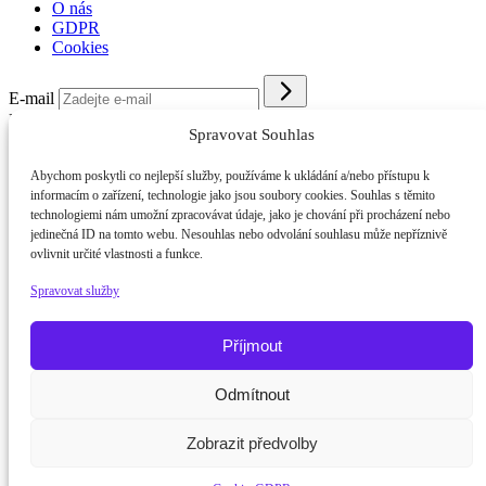
O nás
GDPR
Cookies
E-mail
Kým budu 2026
//
O nás
//
GDPR
//
Cookies
Spravovat Souhlas
Abychom poskytli co nejlepší služby, používáme k ukládání a/nebo přístupu k
informacím o zařízení, technologie jako jsou soubory cookies. Souhlas s těmito
technologiemi nám umožní zpracovávat údaje, jako je chování při procházení nebo
jedinečná ID na tomto webu. Nesouhlas nebo odvolání souhlasu může nepříznivě
ovlivnit určité vlastnosti a funkce.
Spravovat služby
Příjmout
Potřebujete poradit?
Zeptejte se našeho asistenta
Odmítnout
Chettyho
.
Zobrazit předvolby