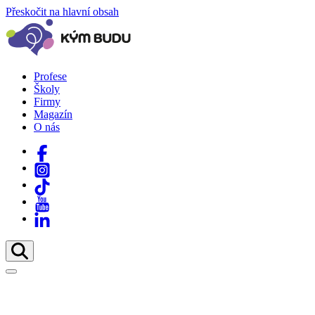
Přeskočit na hlavní obsah
Profese
Školy
Firmy
Magazín
O nás