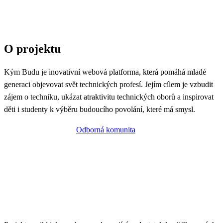
O projektu
Kým Budu je inovativní webová platforma, která pomáhá mladé
generaci objevovat svět technických profesí. Jejím cílem je vzbudit
zájem o techniku, ukázat atraktivitu technických oborů a inspirovat
děti i studenty k výběru budoucího povolání, které má smysl.
Investorem projektu je
Odborná komunita
– platforma sdružující
odborníky, firmy a instituce napříč technickými obory.
Prostřednictvím odborných médií, konferencí, vzdělávacích aktivit i
rozvojových projektů dlouhodobě podporuje technické vzdělávání,
propojuje teorii s praxí a přispívá k rozvoji českého průmyslu. Právě
Kým Budu je její odpovědí na klesající zájem mladých lidí o
technické obory.