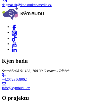
dagmar.sir@konstrukce-media.cz
Kým budu
Starobělská 5/1133, 700 30 Ostrava - Zábřeh
+420723568062
info@kymbudu.cz
O projektu