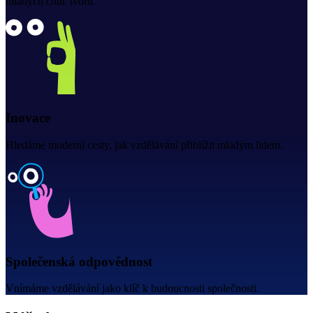
mladých chuť tvořit.
Inovace
Hledáme moderní cesty, jak vzdělávání přiblížit mladým lidem.
Společenská odpovědnost
Vnímáme vzdělávání jako klíč k budoucnosti společnosti.