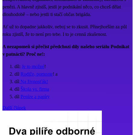
penězi. A hlavně zjistíš, jestli je podnikání něco, co chceš dělat
dlouhodobě – nebo jestli ti stačí občas brigáda.
Ať už to dopadne jakkoliv, neboj se to zkusit. Přinejhorším za půl
roku zjistíš, že to není pro tebe. I to je cenná zkušenost.
A nezapomeň si přečíst předchozí díly našeho seriálu Podnikat
v patnácti? Proč ne!:
díl:
Je to možné
!
díl
Rodiče, pomozte
! a
díl
Na živnosťák!
díl
Škola vs. firma
díl
Peníze a papíry
Další článek