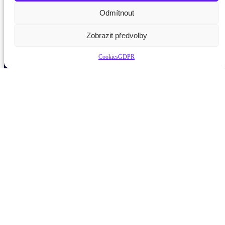
Potřebujete poradit?
Zeptejte se našeho asistenta
Odmítnout
Chettyho
.
Zobrazit předvolby
Cookies
GDPR