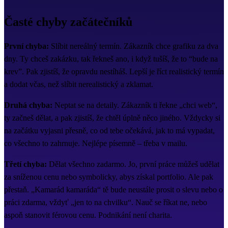
Časté chyby začátečníků
První chyba:
Slíbit nereálný termín. Zákazník chce grafiku za dva
dny. Ty chceš zakázku, tak řekneš ano, i když tušíš, že to “bude na
krev”. Pak zjistíš, že opravdu nestíháš. Lepší je říct realistický termín
a dodat včas, než slíbit nerealistický a zklamat.
Druhá chyba:
Neptat se na detaily. Zákazník ti řekne „chci web“,
ty začneš dělat, a pak zjistíš, že chtěl úplně něco jiného. Vždycky si
na začátku vyjasni přesně, co od tebe očekává, jak to má vypadat,
co všechno to zahrnuje. Nejlépe písemně – třeba v mailu.
Třetí chyba:
Dělat všechno zadarmo. Jo, první práce můžeš udělat
za sníženou cenu nebo symbolicky, abys získal portfolio. Ale pak
přestaň. „Kamarád kamaráda“ tě bude neustále prosit o slevu nebo o
práci zdarma, vždyť „jen to na chvilku“. Nauč se říkat ne, nebo
aspoň stanovit férovou cenu. Podnikání není charita.