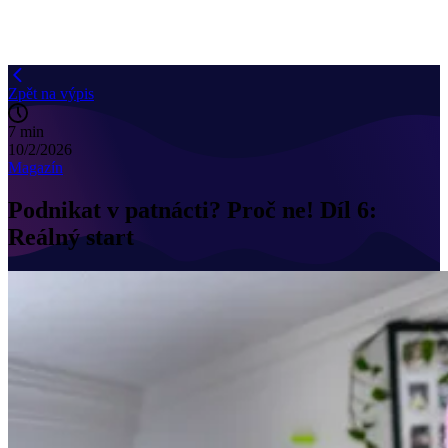
Zpět na výpis
7 min
10/2/2026
Magazín
Podnikat v patnácti? Proč ne! Díl 6:
Reálný start