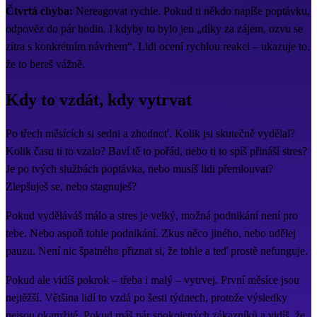
Čtvrtá chyba:
Nereagovat rychle. Pokud ti někdo napíše poptávku,
odpověz do pár hodin. I kdyby to bylo jen „díky za zájem, ozvu se
zítra s konkrétním návrhem“. Lidi ocení rychlou reakci – ukazuje to,
že to bereš vážně.
Kdy to vzdát, kdy vytrvat
Po třech měsících si sedni a zhodnoť. Kolik jsi skutečně vydělal?
Kolik času ti to vzalo? Baví tě to pořád, nebo ti to spíš přináší stres?
Je po tvých službách poptávka, nebo musíš lidi přemlouvat?
Zlepšuješ se, nebo stagnuješ?
Pokud vyděláváš málo a stres je velký, možná podnikání není pro
tebe. Nebo aspoň tohle podnikání. Zkus něco jiného, nebo udělej
pauzu. Není nic špatného přiznat si, že tohle a teď prostě nefunguje.
Pokud ale vidíš pokrok – třeba i malý – vytrvej. První měsíce jsou
nejtěžší. Většina lidí to vzdá po šesti týdnech, protože výsledky
nejsou okamžité. Pokud máš pár spokojených zákazníků a vidíš, že