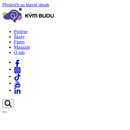
Přeskočit na hlavní obsah
Profese
Školy
Firmy
Magazín
O nás