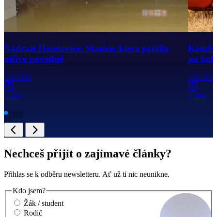
Nádraží Holešovice: Stanice, která přežila
Kombajn
ničivé povodně
na kole
5/8/2026
3/8/2026
5 min
7 min
Nechceš přijít o zajímavé články?
Přihlas se k odběru newsletteru. Ať už ti nic neunikne.
Kdo jsem?
Žák / student
Rodič