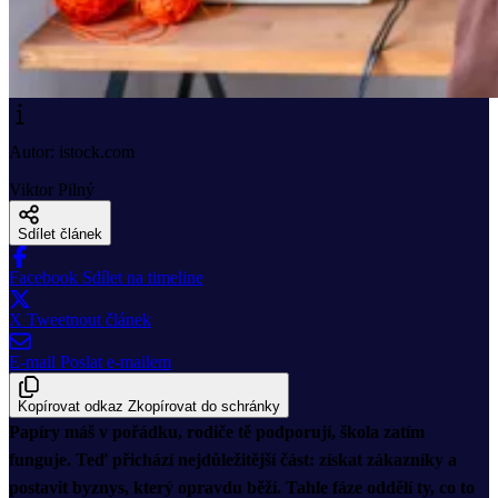
Autor: istock.com
Viktor Pilný
Sdílet článek
Facebook
Sdílet na timeline
X
Tweetnout článek
E-mail
Poslat e-mailem
Kopírovat odkaz
Zkopírovat do schránky
Papíry máš v pořádku, rodiče tě podporují, škola zatím
funguje. Teď přichází nejdůležitější část: získat zákazníky a
postavit byznys, který opravdu běží. Tahle fáze oddělí ty, co to