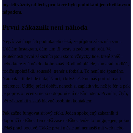
mysleli vážně, od těch, pro které bylo podnikání jen chvilkovým
nápadem.
První zákazník není náhoda
Nejvíc začínajících podnikatelů čeká, že přijdou zákazníci sami.
Udělám Instagram, dám tam tři posty a začnou mi psát. Ve
skutečnosti první zákazníci jsou skoro vždycky lidé, které znáš –
nebo které zná někdo, koho znáš. Rodinní přátelé, kamarádi rodičů,
rodiče spolužáků, sousedé, trenér z fotbalu. To není nic špatného.
Naopak – tihle lidé ti dají šanci, i když ještě nemáš portfolio ani
reference. Udělej práci dobře, nenech si zaplatit víc, než je fér, a pak
je popros o recenzi nebo o doporučení dalším lidem. První tři, čtyři,
pět zákazníků získáš hlavně osobním kontaktem.
Pak začne fungovat síťový efekt. Jeden spokojený zákazník ti
doporučí dalšího. Ten další zase dalšího. Jenže to funguje jen, pokud
děláš práci poctivě. Takže první měsíc ani nemusíš mít web nebo