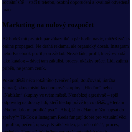
sociální sítě – stačí ti telefon, osobní doporučení a kvalitně odvedená
práce.
Marketing na nulový rozpočet
Až budeš mít prvních pár zákazníků a pár hodin navíc, můžeš začít s
online propagací. Ne drahá reklama, ale organický dosah. Instagram
nebo Facebook profil jsou základ. Nezakládej profil, který vypadá
jako katalog – dávej tam zákulisí, proces, ukázky práce. Lidi zajímá
příběh, ne jenom ceník.
Pokud děláš něco lokálního (venčení psů, doučování, údržba
zahrad), zkus místní facebookové skupiny. „Hledám“ nebo
„Nabízím“ skupiny ve tvém městě. Nenabízej agresivně – spíš
odpovídej na dotazy lidí, kteří hledají právě to, co děláš. „Hledám
někoho, kdo mi pohlídá psa.“ „Ahoj, já to dělám, můžu napsat do
zprávy?“ TikTok a Instagram Reels fungují dobře pro vizuální věci
– grafiku, pečení, opravy. Krátká videa, jak něco děláš, proces,
výsledek. Nemusíš být influencer, stačí autentický obsah.