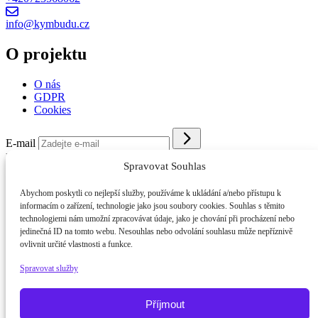
info@kymbudu.cz
O projektu
O nás
GDPR
Cookies
E-mail
Kým budu 2026
//
O nás
//
GDPR
//
Cookies
Spravovat Souhlas
Abychom poskytli co nejlepší služby, používáme k ukládání a/nebo přístupu k
informacím o zařízení, technologie jako jsou soubory cookies. Souhlas s těmito
technologiemi nám umožní zpracovávat údaje, jako je chování při procházení nebo
jedinečná ID na tomto webu. Nesouhlas nebo odvolání souhlasu může nepříznivě
ovlivnit určité vlastnosti a funkce.
Spravovat služby
Příjmout