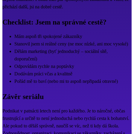
přichází další, jsi na dobré cestě.
Checklist: Jsem na správné cestě?
Mám aspoň tři spokojené zákazníky
Stanovil jsem si reálné ceny (ne moc nízké, ani moc vysoké)
Dělám marketing (byť jednoduchý – sociální sítě,
doporučení)
Odpovídám rychle na poptávky
Dodávám práci včas a kvalitně
Pořád mě to baví (nebo mi to aspoň nepřipadá otravné)
Závěr seriálu
Podnikat v patnácti letech není pro každého. Je to náročné, občas
frustrující a určitě to není jednoduchá nebo rychlá cesta k bohatství.
Ale pokud to děláš správně, naučíš se víc, než ti kdy dá škola.
Zodpovědnost, organizaci, komunikaci se zákazníky, zacházení s