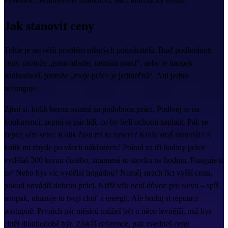
Jak stanovit ceny
Tohle je největší problém mladých podnikatelů. Buď podhodnotí
ceny, protože „jsem mladej, nemám praxi“, nebo je naopak
nadhodnotí, protože „moje práce je jedinečná“. Ani jedno
nefunguje.
Zjisti si, kolik berou ostatní za podobnou práci. Podívej se na
konkurenci, zeptej se pár lidí, co by byli ochotni zaplatit. Pak se
zeptej sám sebe: Kolik času mi to zabere? Kolik stojí materiál? A
kolik mi zbyde po všech nákladech? Pokud za tři hodiny práce
vyděláš 300 korun čistého, znamená to stovku na hodinu. Funguje ti
to? Nebo bys víc vydělal brigádou? Neměj strach říct vyšší cenu,
pokud odvádíš dobrou práci. Nižší věk není důvod pro slevu – spíš
naopak, ukazuje to tvoji chuť a energii. Ale buduj si reputaci
postupně. Prvních pár měsíců můžeš být o něco levnější, než bys
chtěl dlouhodobě být. Získáš reference, pak zvedneš ceny.