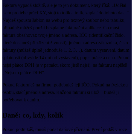
Faktura vypadá složitě, ale je to jen dokument, který říká: „Udělal
jsem pro tebe práci XY, stojí to tolik a tolik, zaplať do tohoto data.“
Najdeš spoustu šablon na webu pro textový soubor nebo tabulku,
případně můžeš použít bezplatné fakturační aplikace. Co musí
faktura obsahovat: tvoje jméno a adresa, IČO (identifikační číslo,
které dostaneš při zřízení živnosti), jméno a adresa zákazníka, číslo
faktury (můžeš úplně jednoduše 1, 2, 3…), datum vystavení, datum
splatnosti (obvykle 14 dní od vystavení), popis práce a cena. Pokud
nejsi plátce DPH (a v patnácti skoro jistě nejsi), na fakturu napíšeš
„Nejsem plátce DPH“.
Pokud fakturuješ na firmu, potřebuješ její IČO. Pokud na fyzickou
osobu, stačí jméno a adresa. Každou fakturu si ulož – budeš ji
potřebovat k daním.
Daně: co, kdy, kolik
Pokud podnikáš, musíš podat daňové přiznání. První podáš v roce