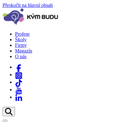
Přeskočit na hlavní obsah
Profese
Školy
Firmy
Magazín
O nás