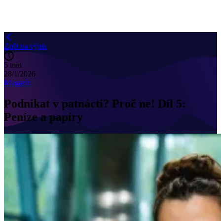
Zpět na výpis
5 min
28/1/2026
Magazín
Podnikat v patnácti? Proč ne! Díl 5:
Peníze a papíry