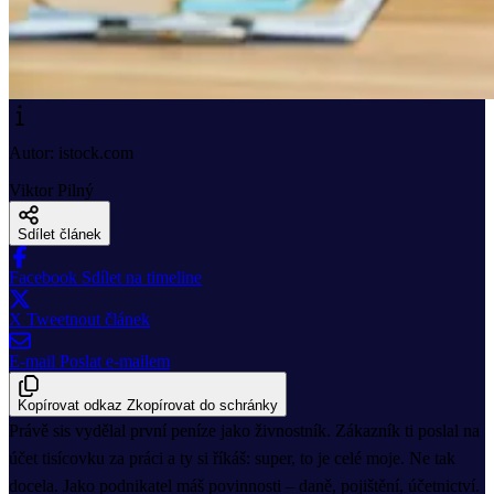
Autor: istock.com
Viktor Pilný
Sdílet článek
Facebook
Sdílet na timeline
X
Tweetnout článek
E-mail
Poslat e-mailem
Kopírovat odkaz
Zkopírovat do schránky
Právě sis vydělal první peníze jako živnostník. Zákazník ti poslal na
účet tisícovku za práci a ty si říkáš: super, to je celé moje. Ne tak
docela. Jako podnikatel máš povinnosti – daně, pojištění, účetnictví.