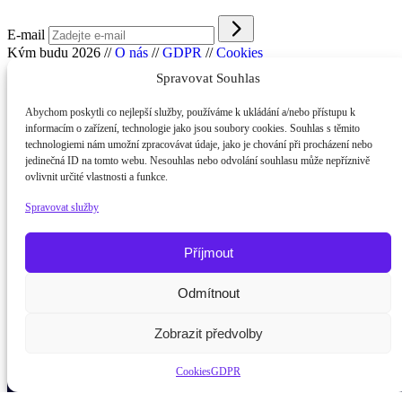
E-mail
Kým budu 2026
//
O nás
//
GDPR
//
Cookies
Spravovat Souhlas
Abychom poskytli co nejlepší služby, používáme k ukládání a/nebo přístupu k
informacím o zařízení, technologie jako jsou soubory cookies. Souhlas s těmito
technologiemi nám umožní zpracovávat údaje, jako je chování při procházení nebo
jedinečná ID na tomto webu. Nesouhlas nebo odvolání souhlasu může nepříznivě
ovlivnit určité vlastnosti a funkce.
Spravovat služby
Příjmout
Potřebujete poradit?
Zeptejte se našeho asistenta
Odmítnout
Chettyho
.
Zobrazit předvolby
Cookies
GDPR