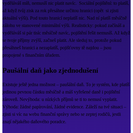
vyděláváš míň, nemusíš nic platit navíc. Sociální pojištění: to platíš,
až když tvůj zisk za rok přesáhne určitou hranici (opět si zjisti
aktuální výši). Pod touto hranicí neplatíš nic. Nad ní platíš měsíčně
zálohu ve stanovené minimální výši. Realisticky: pokud začínáš a
vyděláváš si pár tisíc měsíčně navíc, pojištění řešit nemusíš. Až když
se tvoje příjmy zvýší, začneš platit. Ale sleduj to, protože pokud
přesáhneš hranici a nezaplatíš, pojišťovny tě najdou – jsou
propojené s finančním úřadem.
Paušální daň jako zjednodušení
Existuje ještě jedna možnost – paušální daň. To je systém, kde platíš
jedinou pevnou částku měsíčně a máš vyřešené daně i pojištění
zároveň. Nevýhoda: u nízkých příjmů se ti to nemusí vyplatit.
Výhoda: žádné papírování, žádné evidence. Záleží na tvé situaci –
zjisti si víc na webu finanční správy nebo se zeptej rodičů, jestli
znají nějakého daňového poradce.