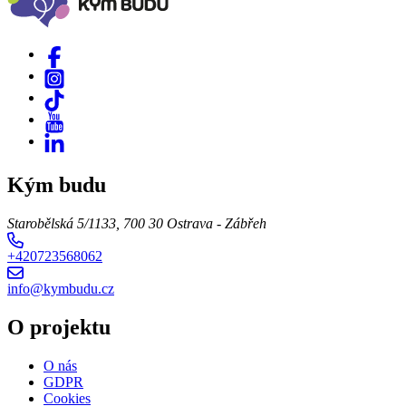
Kým budu
Starobělská 5/1133, 700 30 Ostrava - Zábřeh
+420723568062
info@kymbudu.cz
O projektu
O nás
GDPR
Cookies