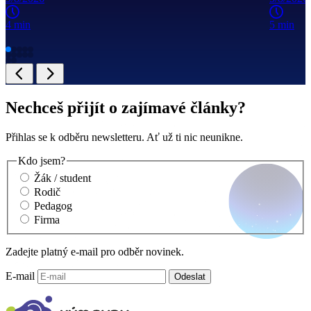
4 min
5 min
Nechceš přijít o zajímavé články?
Přihlas se k odběru newsletteru. Ať už ti nic neunikne.
Kdo jsem?
Žák / student
Rodič
Pedagog
Firma
Zadejte platný e-mail pro odběr novinek.
E-mail
Odeslat