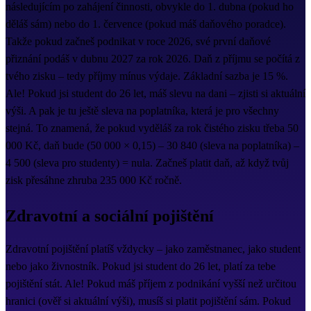
následujícím po zahájení činnosti, obvykle do 1. dubna (pokud ho
děláš sám) nebo do 1. července (pokud máš daňového poradce).
Takže pokud začneš podnikat v roce 2026, své první daňové
přiznání podáš v dubnu 2027 za rok 2026. Daň z příjmu se počítá z
tvého zisku – tedy příjmy mínus výdaje. Základní sazba je 15 %.
Ale! Pokud jsi student do 26 let, máš slevu na dani – zjisti si aktuální
výši. A pak je tu ještě sleva na poplatníka, která je pro všechny
stejná. To znamená, že pokud vyděláš za rok čistého zisku třeba 50
000 Kč, daň bude (50 000 × 0,15) – 30 840 (sleva na poplatníka) –
4 500 (sleva pro studenty) = nula. Začneš platit daň, až když tvůj
zisk přesáhne zhruba 235 000 Kč ročně.
Zdravotní a sociální pojištění
Zdravotní pojištění platíš vždycky – jako zaměstnanec, jako student
nebo jako živnostník. Pokud jsi student do 26 let, platí za tebe
pojištění stát. Ale! Pokud máš příjem z podnikání vyšší než určitou
hranici (ověř si aktuální výši), musíš si platit pojištění sám. Pokud