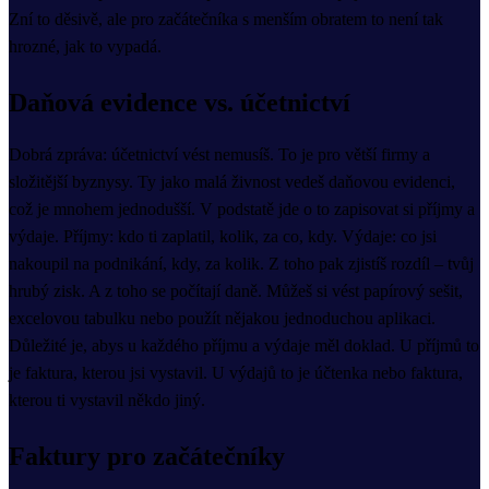
Zní to děsivě, ale pro začátečníka s menším obratem to není tak
hrozné, jak to vypadá.
Daňová evidence vs. účetnictví
Dobrá zpráva: účetnictví vést nemusíš. To je pro větší firmy a
složitější byznysy. Ty jako malá živnost vedeš daňovou evidenci,
což je mnohem jednodušší. V podstatě jde o to zapisovat si příjmy a
výdaje. Příjmy: kdo ti zaplatil, kolik, za co, kdy. Výdaje: co jsi
nakoupil na podnikání, kdy, za kolik. Z toho pak zjistíš rozdíl – tvůj
hrubý zisk. A z toho se počítají daně. Můžeš si vést papírový sešit,
excelovou tabulku nebo použít nějakou jednoduchou aplikaci.
Důležité je, abys u každého příjmu a výdaje měl doklad. U příjmů to
je faktura, kterou jsi vystavil. U výdajů to je účtenka nebo faktura,
kterou ti vystavil někdo jiný.
Faktury pro začátečníky