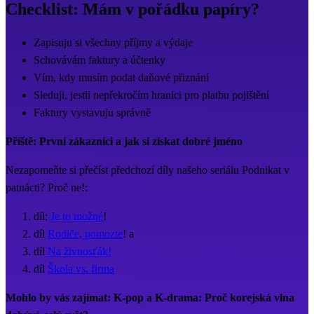
Checklist: Mám v pořádku papíry?
Zapisuju si všechny příjmy a výdaje
Schovávám faktury a účtenky
Vím, kdy musím podat daňové přiznání
Sleduji, jestli nepřekročím hranici pro platbu pojištění
Faktury vystavuju správně
Příště: První zákazníci a jak si získat dobré jméno
Nezapomeňte si přečíst předchozí díly našeho seriálu Podnikat v
patnácti? Proč ne!:
díl:
Je to možné
!
díl
Rodiče, pomozte
! a
díl
Na živnosťák!
díl
Škola vs. firma
Mohlo by vás zajímat: K-pop a K-drama: Proč korejská vlna