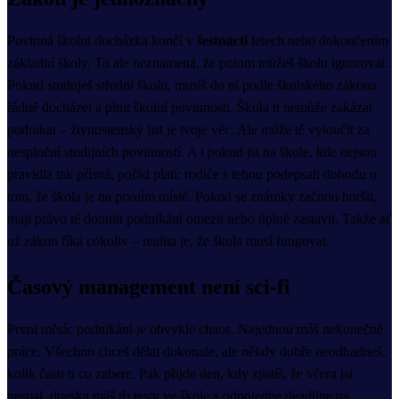
Povinná školní docházka končí v
šestnácti
letech nebo dokončením
základní školy. To ale neznamená, že potom můžeš školu ignorovat.
Pokud studuješ střední školu, musíš do ní podle školského zákona
řádně docházet a plnit školní povinnosti. Škola ti nemůže zakázat
podnikat – živnostenský list je tvoje věc. Ale může tě vyloučit za
nesplnění studijních povinností. A i pokud jsi na škole, kde nejsou
pravidla tak přísná, pořád platí: rodiče s tebou podepsali dohodu o
tom, že škola je na prvním místě. Pokud se známky začnou horšit,
mají právo tě donutit podnikání omezit nebo úplně zastavit. Takže ať
už zákon říká cokoliv – realita je, že škola musí fungovat.
Časový management není sci-fi
První měsíc podnikání je obvykle chaos. Najednou máš nekonečně
práce. Všechno chceš dělat dokonale, ale někdy dobře neodhadneš,
kolik času ti co zabere. Pak přijde den, kdy zjistíš, že včera jsi
nespal, dneska máš tři testy ve škole a odpoledne deadline na