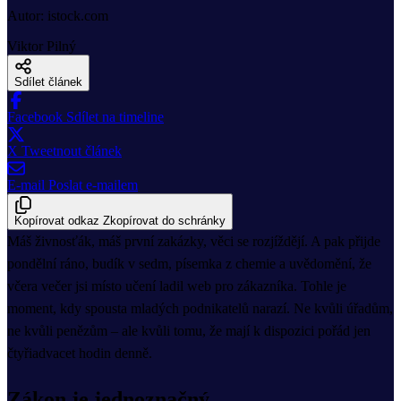
Autor: istock.com
Viktor Pilný
Sdílet článek
Facebook
Sdílet na timeline
X
Tweetnout článek
E-mail
Poslat e-mailem
Kopírovat odkaz
Zkopírovat do schránky
Máš živnosťák, máš první zakázky, věci se rozjíždějí. A pak přijde
pondělní ráno, budík v sedm, písemka z chemie a uvědomění, že
včera večer jsi místo učení ladil web pro zákazníka. Tohle je
moment, kdy spousta mladých podnikatelů narazí. Ne kvůli úřadům,
ne kvůli penězům – ale kvůli tomu, že mají k dispozici pořád jen
čtyřiadvacet hodin denně.
Zákon je jednoznačný