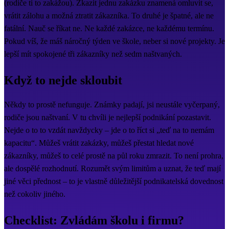
(rodiče ti to zakážou). Zkazit jednu zakázku znamená omluvit se,
vrátit zálohu a možná ztratit zákazníka. To druhé je špatné, ale ne
fatální. Nauč se říkat ne. Ne každé zakázce, ne každému termínu.
Pokud víš, že máš náročný týden ve škole, neber si nové projekty. Je
lepší mít spokojené tři zákazníky než sedm naštvaných.
Když to nejde skloubit
Někdy to prostě nefunguje. Známky padají, jsi neustále vyčerpaný,
rodiče jsou naštvaní. V tu chvíli je nejlepší podnikání pozastavit.
Nejde o to to vzdát navždycky – jde o to říct si „teď na to nemám
kapacitu“. Můžeš vrátit zakázky, můžeš přestat hledat nové
zákazníky, můžeš to celé prostě na půl roku zmrazit. To není prohra,
ale dospělé rozhodnutí. Rozumět svým limitům a uznat, že teď mají
jiné věci přednost – to je vlastně důležitější podnikatelská dovednost
než cokoliv jiného.
Checklist: Zvládám školu i firmu?