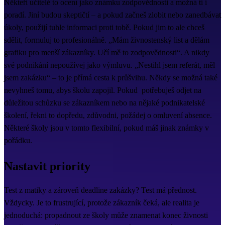
Někteří učitelé to ocení jako známku zodpovědnosti a možná ti i
poradí. Jiní budou skeptičtí – a pokud začneš zlobit nebo zanedbávat
úkoly, použijí tuhle informaci proti tobě. Pokud jim to ale chceš
sdělit, formuluj to profesionálně. „Mám živnostenský list a dělám
grafiku pro menší zákazníky. Učí mě to zodpovědnosti“. A nikdy
své podnikání nepoužívej jako výmluvu. „Nestihl jsem referát, měl
jsem zakázku“ – to je přímá cesta k průšvihu. Někdy se možná také
nevyhneš tomu, abys školu zapojil. Pokud potřebuješ odjet na
důležitou schůzku se zákazníkem nebo na nějaké podnikatelské
školení, řekni to dopředu, zdůvodni, požádej o omluvení absence.
Některé školy jsou v tomto flexibilní, pokud máš jinak známky v
pořádku.
Nastavit priority
Test z matiky a zároveň deadline zakázky? Test má přednost.
Vždycky. Je to frustrující, protože zákazník čeká, ale realita je
jednoduchá: propadnout ze školy může znamenat konec živnosti