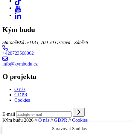
Kým budu
Starobělská 5/1133, 700 30 Ostrava - Zábřeh
+420723568062
info@kymbudu.cz
O projektu
O nás
GDPR
Cookies
E-mail
Kým budu 2026
//
O nás
//
GDPR
//
Cookies
Spravovat Souhlas