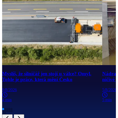
Myslíš, že silničář jen stojí u válce? Omyl.
Nádraží
Tohle je práce, která mění Česko
ničivé
9/8/2026
5/8/2026
4 min
5 min