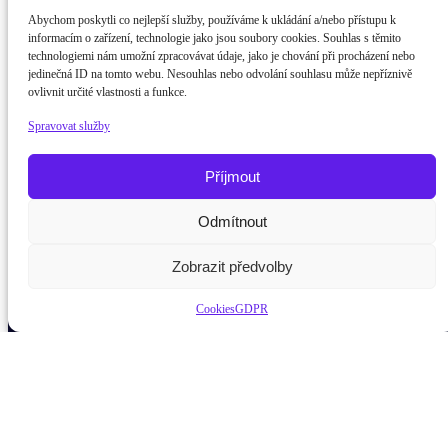
Abychom poskytli co nejlepší služby, používáme k ukládání a/nebo přístupu k
informacím o zařízení, technologie jako jsou soubory cookies. Souhlas s těmito
technologiemi nám umožní zpracovávat údaje, jako je chování při procházení nebo
jedinečná ID na tomto webu. Nesouhlas nebo odvolání souhlasu může nepříznivě
ovlivnit určité vlastnosti a funkce.
Spravovat služby
Příjmout
Potřebujete poradit?
Zeptejte se našeho asistenta
Odmítnout
Chetty
Zobrazit předvolby
Cookies
GDPR