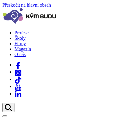
Přeskočit na hlavní obsah
Profese
Školy
Firmy
Magazín
O nás