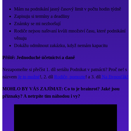
Mám na podnikání jasný časový limit v počtu hodin týdně
Zapisuju si termíny a deadliny
Známky se mi nezhoršují
Rodiče nejsou naštvaní kvůli množství času, které podnikání
věnuju
Dokážu odmítnout zakázku, když nemám kapacitu
Příště: Jednoduché účetnictví a daně
Nezapomeňte si přečíst 1. díl seriálu Podnikat v patnácti? Proč ne! s
názvem
Je to možné
!, 2. díl
Rodiče, pomozte
! a 3. díl
Na živnosťák!
MOHLO BY VÁS ZAJÍMAT: Co to je brainrot? Jaké jsou
příznaky? A netrpíte tím náhodou i vy?