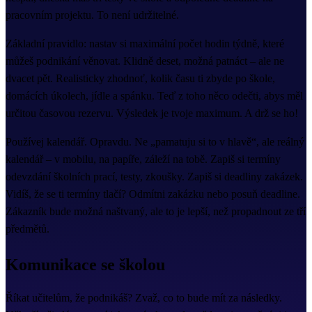
pracovním projektu. To není udržitelné.
Základní pravidlo: nastav si maximální počet hodin týdně, které
můžeš podnikání věnovat. Klidně deset, možná patnáct – ale ne
dvacet pět. Realisticky zhodnoť, kolik času ti zbyde po škole,
domácích úkolech, jídle a spánku. Teď z toho něco odečti, abys měl
určitou časovou rezervu. Výsledek je tvoje maximum. A drž se ho!
Používej kalendář. Opravdu. Ne „pamatuju si to v hlavě“, ale reálný
kalendář – v mobilu, na papíře, záleží na tobě. Zapiš si termíny
odevzdání školních prací, testy, zkoušky. Zapiš si deadliny zakázek.
Vidíš, že se ti termíny tlačí? Odmítni zakázku nebo posuň deadline.
Zákazník bude možná naštvaný, ale to je lepší, než propadnout ze tří
předmětů.
Komunikace se školou
Říkat učitelům, že podnikáš? Zvaž, co to bude mít za následky.