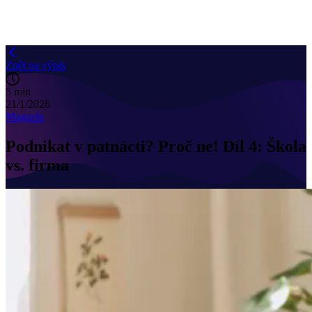
Zpět na výpis
5 min
21/1/2026
Magazín
Podnikat v patnácti? Proč ne! Díl 4: Škola
vs. firma