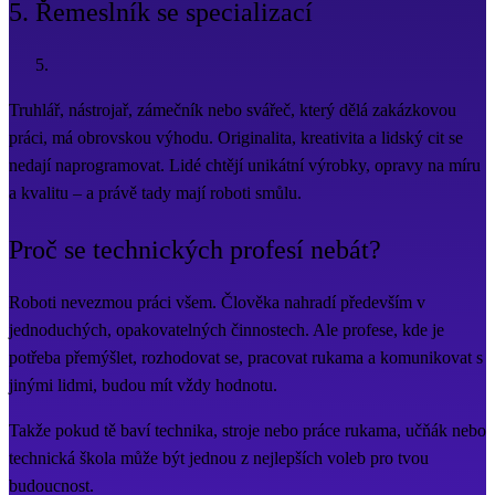
5. Řemeslník se specializací
Truhlář, nástrojař, zámečník nebo svářeč, který dělá zakázkovou
práci, má obrovskou výhodu. Originalita, kreativita a lidský cit se
nedají naprogramovat. Lidé chtějí unikátní výrobky, opravy na míru
a kvalitu – a právě tady mají roboti smůlu.
Proč se technických profesí nebát?
Roboti nevezmou práci všem. Člověka nahradí především v
jednoduchých, opakovatelných činnostech. Ale profese, kde je
potřeba přemýšlet, rozhodovat se, pracovat rukama a komunikovat s
jinými lidmi, budou mít vždy hodnotu.
Takže pokud tě baví technika, stroje nebo práce rukama, učňák nebo
technická škola může být jednou z nejlepších voleb pro tvou
budoucnost.