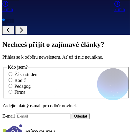
5 min
7 min
Nechceš přijít o zajímavé články?
Přihlas se k odběru newsletteru. Ať už ti nic neunikne.
Kdo jsem?
Žák / student
Rodič
Pedagog
Firma
Zadejte platný e-mail pro odběr novinek.
E-mail
Odeslat