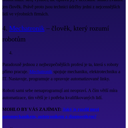
jen člověk. Právě proto jsou technici údržby jedni z nejcennějších
lidí ve výrobních firmách.
4.
Mechatronik
– člověk, který rozumí
robotům
Paradoxně jednou z nejbezpečnějších profesí je ta, která s roboty
přímo pracuje.
Mechatronik
spojuje mechaniku, elektrotechniku a
IT. Nastavuje, programuje a opravuje automatizované linky.
Roboti sami sebe nenaprogramují ani neopraví. A čím větší míra
automatizace, tím větší je i potřeba kvalifikovaných lidí.
MOHLO BY VÁS ZAJÍMAT:
Jaký je rozdíl mezi
automechanikem, autotronikem a diagnostikem?