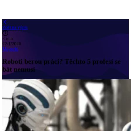
Zpět na výpis
3 min
22/1/2026
Magazín
Roboti berou práci? Těchto 5 profesí se
bát nemusí