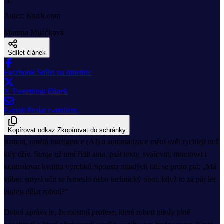
Autor: istock.com
Martina Miláčková
Sdílet článek
Facebook
Sdílet na timeline
X
Tweetnout článek
E-mail
Poslat e-mailem
Kopírovat odkaz
Zkopírovat do schránky
Roboti, umělá inteligence (AI) a automatizace mění svět rychleji než
kdy dřív. Stroje už umí řídit auta, psát texty, svařovat, montovat i
kontrolovat kvalitu výrobků.Spousta mladých lidí se proto ptá: „Má
vůbec smysl učit se řemeslo nebo technický obor, když to za pár let
budou dělat roboti?“
Dobrá zpráva je, že existují profese, které roboti nikdy plně