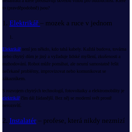
nenahradí a které představují skvělou volbu pro budoucnost. Které
to (pravděpodobně) jsou?
1.
Elektrikář
– mozek a ruce v jednom
Elektrikář
není jen někdo, kdo tahá kabely. Každá budova, továrna
nebo chytrý dům je jiný a vyžaduje lidské myšlení, zkušenosti a
rozhodování. Robot může pomáhat, ale neumí samostatně řešit
nečekané problémy, improvizovat nebo komunikovat se
zákazníkem.
S rozvojem chytrých technologií, fotovoltaiky a elektromobility je
elektrikář
čím dál žádanější. Bez něj se moderní svět prostě
nerozsvítí.
2.
Instalatér
– profese, která nikdy nezmizí