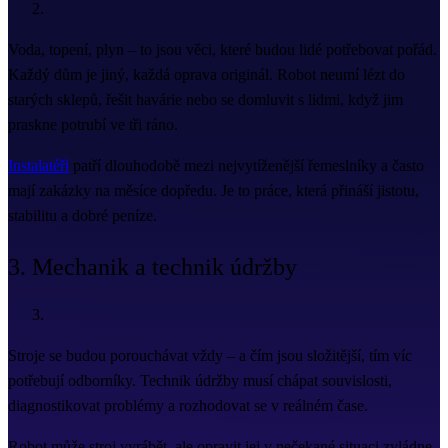
Voda, topení, plyn – to jsou věci, které budou lidé potřebovat pořád.
Každý dům je jiný, každá oprava originál. Robot neumí lézt do
starých sklepů, řešit havárie nebo se domluvit s lidmi, když jim
praskne potrubí ve tři ráno.
Instalatéři
patří dlouhodobě mezi nejvytíženější řemeslníky a často
mají zakázky na měsíce dopředu. Je to práce, která přináší jistotu,
stabilitu a dobré peníze.
3. Mechanik a technik údržby
Stroje se budou porouchávat vždy – a čím jsou složitější, tím víc
potřebují odborníky. Technik údržby musí chápat souvislosti,
diagnostikovat problémy a rozhodovat se v reálném čase.
Robot může stroj vyrábět, ale opravit jej v nečekané situaci zvládne