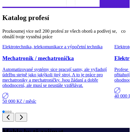
Katalog profesí
Prozkoumej vice než 200 profesí ze všech oborů a podívej se, co
obnáší tvoje vysněná práce
Elektrotechnika, telekomunikace a výpočetní technika
Elektrote
Mechatronik / mechatronička
Elektri
Automatizované systémy sice pracují samy, ale vyžadují
Profese p
údržbu stejně jako jakýkoli jiný stroj. A to je práce pro
přitahují
mechatroniky a mechatroničky. Jsou žádaní a dobře
ohodnocen
ohodnocení, ale musí se neustále vzdělávat.
40 000 
50 000 Kč
/ měsíc
Mohlo by tě zajímat