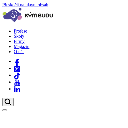
Přeskočit na hlavní obsah
Profese
Školy
Firmy
Magazín
O nás