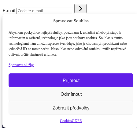
E-mail
Kým budu 2026
//
O nás
//
GDPR
//
Cookies
Spravovat Souhlas
Abychom poskytli co nejlepší služby, používáme k ukládání a/nebo přístupu k
informacím o zařízení, technologie jako jsou soubory cookies. Souhlas s těmito
technologiemi nám umožní zpracovávat údaje, jako je chování při procházení nebo
jedinečná ID na tomto webu. Nesouhlas nebo odvolání souhlasu může nepříznivě
ovlivnit určité vlastnosti a funkce.
Spravovat služby
Příjmout
Potřebujete poradit?
Zeptejte se našeho asistenta
Odmítnout
Chettyh
Zobrazit předvolby
Cookies
GDPR