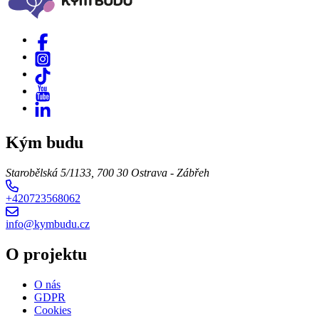
Kým budu
Starobělská 5/1133, 700 30 Ostrava - Zábřeh
+420723568062
info@kymbudu.cz
O projektu
O nás
GDPR
Cookies