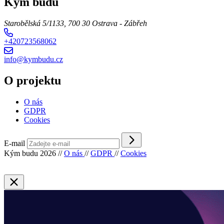
Kým budu
Starobělská 5/1133, 700 30 Ostrava - Zábřeh
+420723568062
info@kymbudu.cz
O projektu
O nás
GDPR
Cookies
E-mail
Kým budu 2026
//
O nás
//
GDPR
//
Cookies