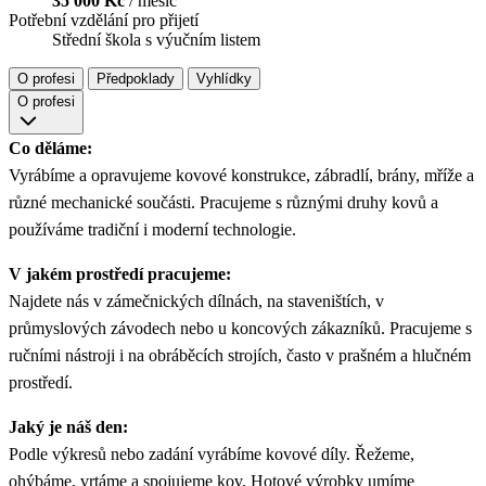
35 000 Kč
/ měsíc
Potřební vzdělání pro přijetí
Střední škola s výučním listem
O profesi
Předpoklady
Vyhlídky
O profesi
Co děláme:
Vyrábíme a opravujeme kovové konstrukce, zábradlí, brány, mříže a
různé mechanické součásti. Pracujeme s různými druhy kovů a
používáme tradiční i moderní technologie.
V jakém prostředí pracujeme:
Najdete nás v zámečnických dílnách, na staveništích, v
průmyslových závodech nebo u koncových zákazníků. Pracujeme s
ručními nástroji i na obráběcích strojích, často v prašném a hlučném
prostředí.
Jaký je náš den:
Podle výkresů nebo zadání vyrábíme kovové díly. Řežeme,
ohýbáme, vrtáme a spojujeme kov. Hotové výrobky umíme