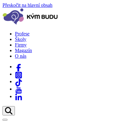
Přeskočit na hlavní obsah
Profese
Školy
Firmy
Magazín
O nás