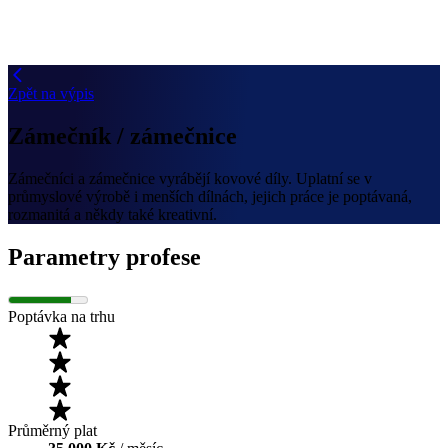
Zpět na výpis
Zámečník / zámečnice
Zámečníci a zámečnice vyrábějí kovové díly. Uplatní se v
průmyslové výrobě i menších dílnách, jejich práce je poptávaná,
rozmanitá a někdy také kreativní.
Parametry profese
Poptávka na trhu
Průměrný plat