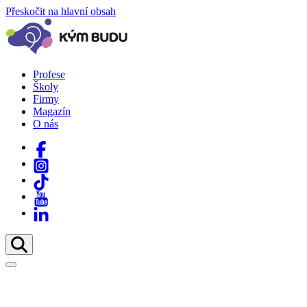
Přeskočit na hlavní obsah
Profese
Školy
Firmy
Magazín
O nás