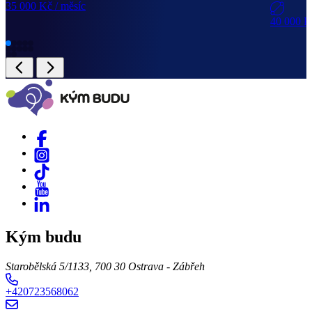
35 000 Kč
/ měsíc
40 000 
Kým budu
Starobělská 5/1133, 700 30 Ostrava - Zábřeh
+420723568062