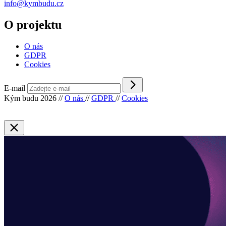
info@kymbudu.cz
O projektu
O nás
GDPR
Cookies
E-mail
Kým budu 2026
//
O nás
//
GDPR
//
Cookies