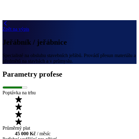
Zpět na výpis
Jeřábník / jeřábnice
Specialisté na obsluhu stavebních jeřábů. Provádí přesun materiálu a
předmětů na stavbách a v průmyslu.
Parametry profese
Poptávka na trhu
Průměrný plat
45 000 Kč
/ měsíc