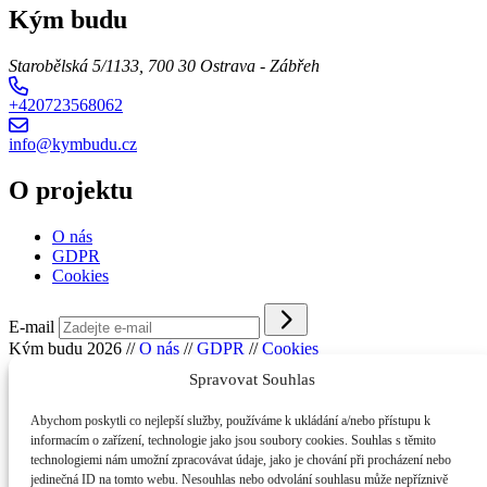
Kým budu
Starobělská 5/1133, 700 30 Ostrava - Zábřeh
+420723568062
info@kymbudu.cz
O projektu
O nás
GDPR
Cookies
E-mail
Kým budu 2026
//
O nás
//
GDPR
//
Cookies
Spravovat Souhlas
Abychom poskytli co nejlepší služby, používáme k ukládání a/nebo přístupu k
informacím o zařízení, technologie jako jsou soubory cookies. Souhlas s těmito
technologiemi nám umožní zpracovávat údaje, jako je chování při procházení nebo
jedinečná ID na tomto webu. Nesouhlas nebo odvolání souhlasu může nepříznivě