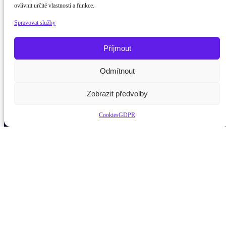
ovlivnit určité vlastnosti a funkce.
Spravovat služby
Příjmout
Odmítnout
Potřebujete poradit?
Zeptejt
Zobrazit předvolby
Cookies
GDPR