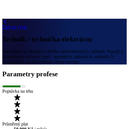
Zpět na výpis
Technik / technička elektrárny
Specialisté na obsluhu a údržbu elektrárenských zařízení. Pracují v
elektrárnách různých typů – tepelných, jaderných, vodních či
elektrárnách na obnovitelné zdroje energie.
Parametry profese
Poptávka na trhu
Průměrný plat