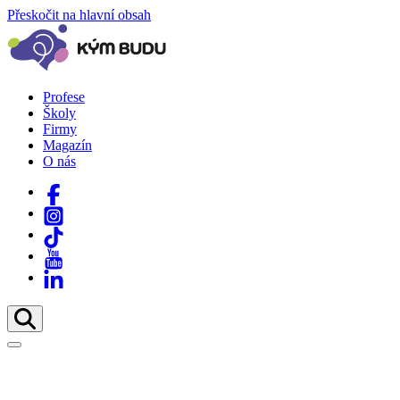
Přeskočit na hlavní obsah
Profese
Školy
Firmy
Magazín
O nás