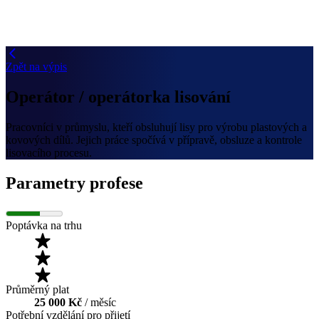
Zpět na výpis
Operátor / operátorka lisování
Pracovníci v průmyslu, kteří obsluhují lisy pro výrobu plastových a
kovových dílů. Jejich práce spočívá v přípravě, obsluze a kontrole
lisovacího procesu.
Parametry profese
Poptávka na trhu
Průměrný plat
25 000 Kč
/ měsíc
Potřební vzdělání pro přijetí