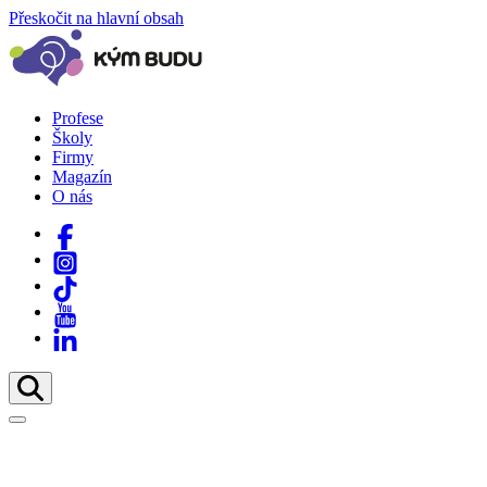
Přeskočit na hlavní obsah
Profese
Školy
Firmy
Magazín
O nás