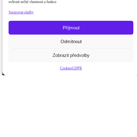
ovlivnit určité vlastnosti a funkce.
Spravovat služby
Příjmout
Odmítnout
Potřebujete poradit?
Zeptejte
Zobrazit předvolby
Cookies
GDPR