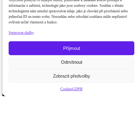
Abychom poskytli co nejlepší služby, používáme k ukládání a/nebo přístupu k
informacím o zařízení, technologie jako jsou soubory cookies. Souhlas s těmito
technologiemi nám umožní zpracovávat údaje, jako je chování při procházení nebo
jedinečná ID na tomto webu. Nesouhlas nebo odvolání souhlasu může nepříznivě
ovlivnit určité vlastnosti a funkce.
Spravovat služby
Příjmout
Odmítnout
Potřebujete poradit?
Zeptejt
Zobrazit předvolby
Cookies
GDPR