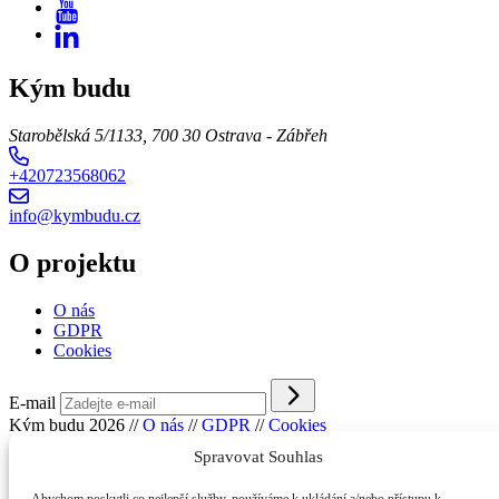
Kým budu
Starobělská 5/1133, 700 30 Ostrava - Zábřeh
+420723568062
info@kymbudu.cz
O projektu
O nás
GDPR
Cookies
E-mail
Kým budu 2026
//
O nás
//
GDPR
//
Cookies
Spravovat Souhlas