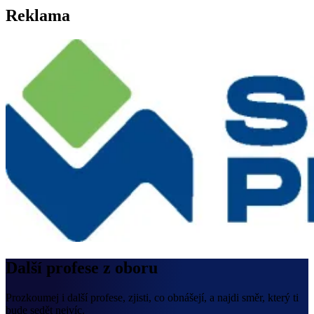
Reklama
Další profese z oboru
Prozkoumej i další profese, zjisti, co obnášejí, a najdi směr, který ti
bude sedět nejvíc.