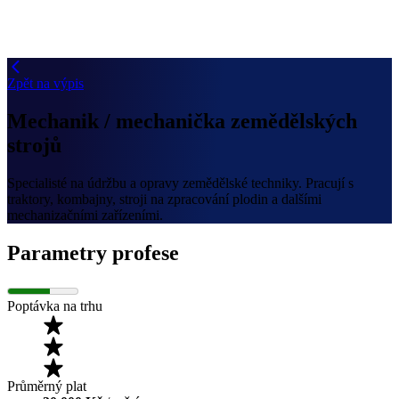
Zpět na výpis
Mechanik / mechanička zemědělských
strojů
Specialisté na údržbu a opravy zemědělské techniky. Pracují s
traktory, kombajny, stroji na zpracování plodin a dalšími
mechanizačními zařízeními.
Parametry profese
Poptávka na trhu
Průměrný plat