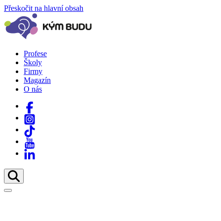
Přeskočit na hlavní obsah
Profese
Školy
Firmy
Magazín
O nás