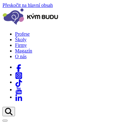
Přeskočit na hlavní obsah
Profese
Školy
Firmy
Magazín
O nás