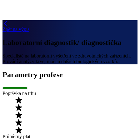
Zpět na výpis
Laboratorní diagnostik/ diagnostička
Specialisté na laboratorní vyšetření ve zdravotnických zařízeních.
Provádí analýzy krve, moči a dalších biologických vzorků.
Parametry profese
Poptávka na trhu
Průměrný plat