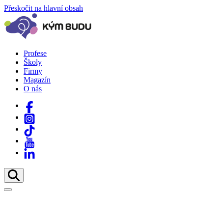
Přeskočit na hlavní obsah
Profese
Školy
Firmy
Magazín
O nás