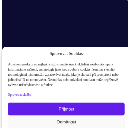
Spravovat Souhlas
Abychom poskytli co nejlepší služby, používáme k ukládání a/nebo přístupu k
informacím o zařízení, technologie jako jsou soubory cookies. Souhlas s těmito
technologiemi nám umožní zpracovávat údaje, jako je chování při procházení nebo
Odběr novinek popup
jedinečná ID na tomto webu. Nesouhlas nebo odvolání souhlasu může nepříznivě
ovlivnit určité vlastnosti a funkce.
E-mail
Spravovat služby
Kdo jsem?
žák / student
Příjmout
Rodič
Odmítnout
Potřebujete poradit?
Zeptejte se našeho asist
Pedagog