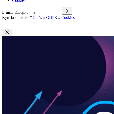
Cookies
E-mail
Kým budu 2026
//
O nás
//
GDPR
//
Cookies