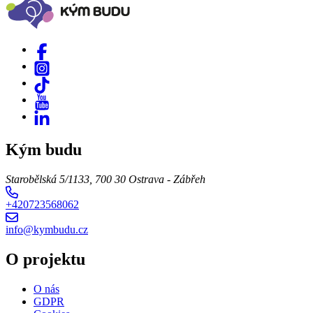
Kým budu
Starobělská 5/1133, 700 30 Ostrava - Zábřeh
+420723568062
info@kymbudu.cz
O projektu
O nás
GDPR