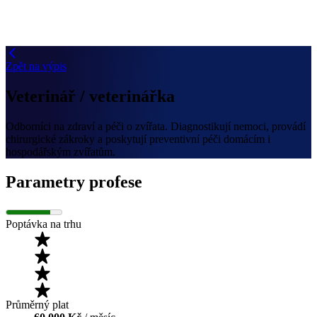
Zpět na výpis
Veterinář / veterinářka
Odborníci na zdraví a péči o zvířata. Diagnostikují nemoci, provádí
chirurgické zákroky a poskytují preventivní péči domácím i
hospodářským zvířatům.
Parametry profese
Poptávka na trhu
Průměrný plat