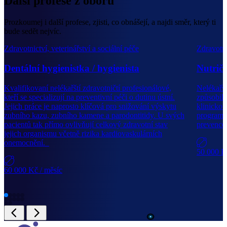
Další profese z oboru
Prozkoumej i další profese, zjisti, co obnášejí, a najdi směr, který ti
bude sedět nejvíc.
Zdravotnictví, veterinářství a sociální péče
Zdravotni
Dentální hygienistka / hygienista
Nutričn
Kvalifikovaní nelékařští zdravotničtí profesionálové,
Nelékařšt
kteří se specializují na preventivní péči o dutinu ústní.
způsobilo
Jejich práce je naprosto klíčová pro snižování výskytu
klinickou
zubního kazu, zubního kamene a parodontitidy. U svých
programy 
pacientů tak přímo ovlivňují celkový zdravotní stav
prevence 
jejich organismu včetně rizika kardiovaskulárních
onemocnění.
50 000 
60 000 Kč
/ měsíc