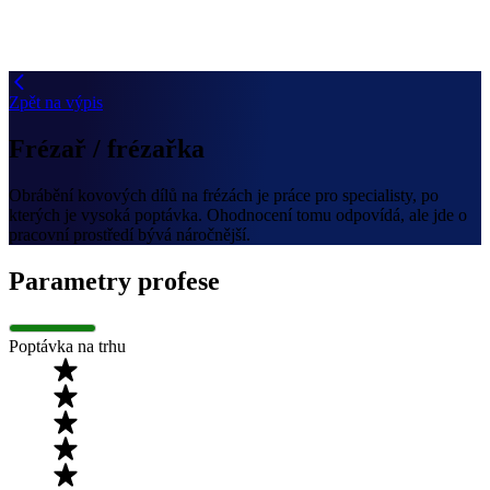
Zpět na výpis
Frézař / frézařka
Obrábění kovových dílů na frézách je práce pro specialisty, po
kterých je vysoká poptávka. Ohodnocení tomu odpovídá, ale jde o
pracovní prostředí bývá náročnější.
Parametry profese
Poptávka na trhu