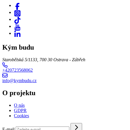
Kým budu
Starobělská 5/1133, 700 30 Ostrava - Zábřeh
+420723568062
info@kymbudu.cz
O projektu
O nás
GDPR
Cookies
E-mail