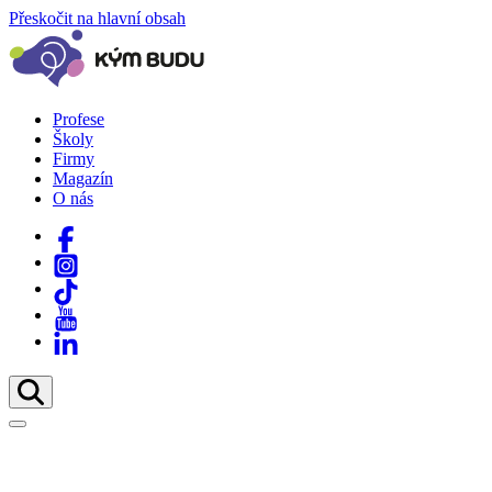
Přeskočit na hlavní obsah
Profese
Školy
Firmy
Magazín
O nás