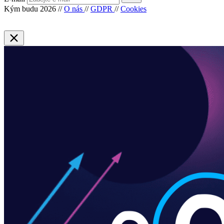
Kým budu 2026
//
O nás
//
GDPR
//
Cookies