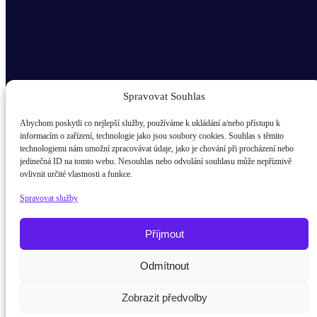
Spravovat Souhlas
Abychom poskytli co nejlepší služby, používáme k ukládání a/nebo přístupu k
informacím o zařízení, technologie jako jsou soubory cookies. Souhlas s těmito
technologiemi nám umožní zpracovávat údaje, jako je chování při procházení nebo
Odběr novinek popup
jedinečná ID na tomto webu. Nesouhlas nebo odvolání souhlasu může nepříznivě
ovlivnit určité vlastnosti a funkce.
E-mail
Spravovat služby
Kdo jsem?
žák / student
Příjmout
Rodič
Potřebujete poradit?
Zeptejte se našeho asistenta
Odmítnout
Chet
Pedagog
Zobrazit předvolby
Firma