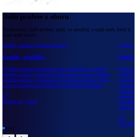
Další profese z oboru
Prozkoumej i další profese, zjisti, co obnášejí, a najdi směr, který ti
bude sedět nejvíc.
Umění, kultura a humanitní obory
Umění, k
Grafik / grafička
Soudce
Vytvářejí tiskovou podobu novin a časopisů i vizuální
Profesion
identitu značek. Navrhují uživatelská rozhraní a formují
nezávislé
vizuální kulturu v digitálním i fyzickém prostoru. Jejich
povinnost
práce je nezbytná pro moderní informační prostředí.
Vypracová
nestranný
stabilitu
60 000 Kč
/ měsíc
vymahatel
správníc
180 000