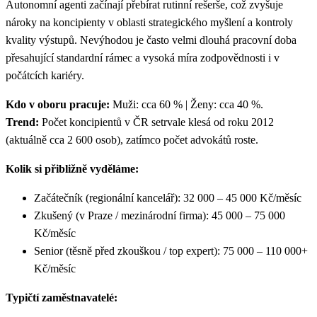
Autonomní agenti začínají přebírat rutinní rešerše, což zvyšuje
nároky na koncipienty v oblasti strategického myšlení a kontroly
kvality výstupů. Nevýhodou je často velmi dlouhá pracovní doba
přesahující standardní rámec a vysoká míra zodpovědnosti i v
počátcích kariéry.
Kdo v oboru pracuje:
Muži: cca 60 % | Ženy: cca 40 %.
Trend:
Počet koncipientů v ČR setrvale klesá od roku 2012
(aktuálně cca 2 600 osob), zatímco počet advokátů roste.
Kolik si přibližně vyděláme:
Začátečník (regionální kancelář): 32 000 – 45 000 Kč/měsíc
Zkušený (v Praze / mezinárodní firma): 45 000 – 75 000
Kč/měsíc
Senior (těsně před zkouškou / top expert): 75 000 – 110 000+
Kč/měsíc
Typičtí zaměstnavatelé: