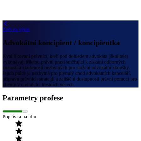
Zpět na výpis
Advokátní koncipient / koncipientka
Kvalifikovaní právníci, kteří pod dohledem advokáta (školitele)
vykonávají tříletou právní praxi směřující k získání odborných
znalostí a zkušeností nezbytných pro složení advokátní zkoušky.
Jejich práce je nezbytná pro plynulý chod advokátních kanceláří,
přípravu právních strategií a zajištění dostupnosti právní pomoci pro
klienty v civilních i trestních věcech.
Parametry profese
Poptávka na trhu