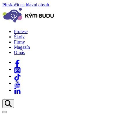
Přeskočit na hlavní obsah
Profese
Školy
Firmy
Magazín
O nás