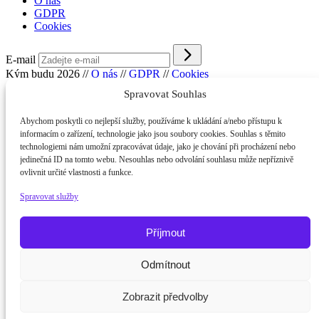
O nás
GDPR
Cookies
E-mail
Kým budu 2026
//
O nás
//
GDPR
//
Cookies
Spravovat Souhlas
Abychom poskytli co nejlepší služby, používáme k ukládání a/nebo přístupu k
informacím o zařízení, technologie jako jsou soubory cookies. Souhlas s těmito
technologiemi nám umožní zpracovávat údaje, jako je chování při procházení nebo
jedinečná ID na tomto webu. Nesouhlas nebo odvolání souhlasu může nepříznivě
ovlivnit určité vlastnosti a funkce.
Spravovat služby
Příjmout
Odmítnout
Potřebujete poradit?
Zeptejte se na
Zobrazit předvolby