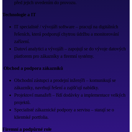
před jejich uvedením do provozu.
Technologie a IT
IT specialisté / vývojáři software – pracují na digitálních
řešeních, která podporují chytrou údržbu a monitorování
zařízení.
Datoví analytici a vývojáři – zapojují se do vývoje datových
platforem pro zákazníky a firemní systémy.
Obchod a podpora zákazníků
Obchodní zástupci a prodejní inženýři – komunikují se
zákazníky, navrhují řešení a zajišťují nabídky.
Projektoví manažeři – řídí dodávky a implementace velkých
projektů.
Specialisté zákaznické podpory a servisu – starají se o
klientské portfolia.
Firemní a podpůrné role