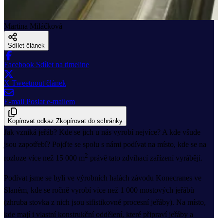
Martina Miláčková
Sdílet článek
Facebook
Sdílet na timeline
X
Tweetnout článek
E-mail
Poslat e-mailem
Kopírovat odkaz
Zkopírovat do schránky
Jak vzniká jeřáb? Kde se jich u nás vyrobí nejvíce? A kde všude
jsou zapotřebí? Pojďte se spolu s námi podívat na místo, kde se na
2
rozloze více než 15 000 m
právě tato zdvihací zařízení vyrábějí.
Podívat jsme se byli ve výrobních halách závodu Konecranes ve
Slaném, kde se ročně vyrobí více než 1 000 mostových jeřábů
(zhruba stovka z nich jsou sifistikovné procesní jeřáby). Na místo,
kde mají i vlastní konstrukční oddělení, které připraví jeřáby a