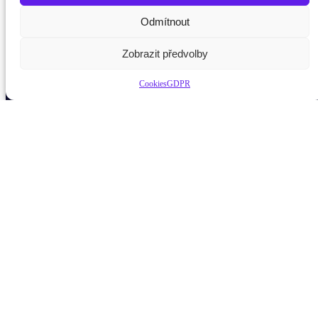
Odmítnout
Potřebujete poradit?
Zeptejte se našeho asistenta
C
Zobrazit předvolby
Cookies
GDPR