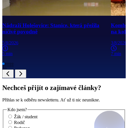
Nádraží Holešovice: Stanice, která přežila
Kombajn
ničivé povodně
na kole
5/8/2026
3/8/2026
5 min
7 min
Nechceš přijít o zajímavé články?
Přihlas se k odběru newsletteru. Ať už ti nic neunikne.
Kdo jsem?
Žák / student
Rodič