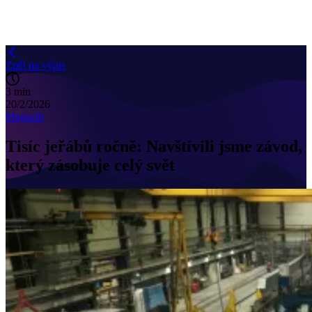
Zpět na výpis
3 min
20/2/2026
Magazín
Tisíc jeřábů ročně: Navštívili jsme závod,
který zásobuje celý svět