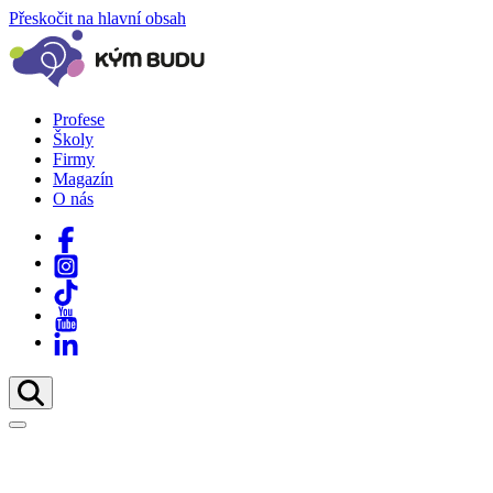
Přeskočit na hlavní obsah
Profese
Školy
Firmy
Magazín
O nás