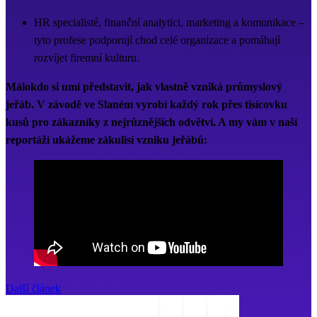
HR specialisté, finanční analytici, marketing a komunikace –
tyto profese podporují chod celé organizace a pomáhají
rozvíjet firemní kulturu.
Málokdo si umí představit, jak vlastně vzniká průmyslový
jeřáb. V závodě ve Slaném vyrobí každý rok přes tisícovku
kusů pro zákazníky z nejrůznějších odvětví. A my vám v naší
reportáži ukážeme zákulisí vzniku jeřábů:
Další článek