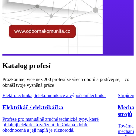
Katalog profesí
Prozkoumej vice než 200 profesí ze všech oborů a podívej se, co
obnáší tvoje vysněná práce
Elektrotechnika, telekomunikace a výpočetní technika
Strojíren
Elektrikář / elektrikářka
Mechan
strojů
Profese pro manuálně zručné technické typy, které
přitahují elektrická zařízení. Je žádaná, dobře
Továrna b
ohodnocená a její náplň je různorodá.
mechaničk