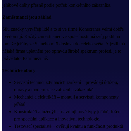
jeřábové dráhy přesně podle potřeb konkrétního zákazníka.
Zaměstnanci jsou základ
Sílu značky vytvářejí lidé a to si ve firmě Konecranes velmi dobře
uvědomují. Každý zaměstnanec ve společnosti má svůj podíl na
tom, že jeřáby ze Slaného míří doslova do celého světa. A jestli má
nějaká firma uplatnění pro opravdu široké spektrum profesí, je to
právě tato. Patří mezi ně:
Technické obory
Servisní technici zdvihacích zařízení – provádějí údržbu,
opravy a modernizace zařízení u zákazníků.
Mechanici a elektrikáři – montují a servisují komponenty
jeřábů.
Konstruktéři a inženýři – navrhují nové typy jeřábů, řešení
pro speciální aplikace a inovativní technologie.
Testovací specialisté – ověřují kvalitu a funkčnost produktů