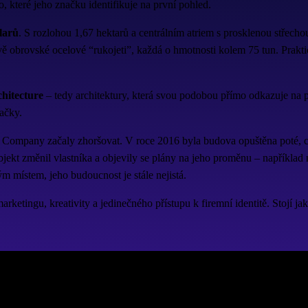
o, které jeho značku identifikuje na první pohled.
olarů
. S rozlohou 1,67 hektarů a centrálním atriem s prosklenou střec
 dvě obrovské ocelové “rukojeti”, každá o hmotnosti kolem 75 tun. Prakt
chitecture
– tedy architektury, která svou podobou přímo odkazuje na pr
ačky.
Company začaly zhoršovat. V roce 2016 byla budova opuštěna poté, co
bjekt změnil vlastníka a objevily se plány na jeho proměnu – například
 místem, jeho budoucnost je stále nejistá.
ketingu, kreativity a jedinečného přístupu k firemní identitě. Stojí jak