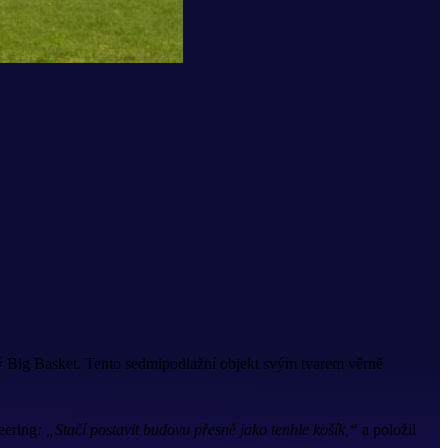
ný Big Basket. Tento sedmipodlažní objekt svým tvarem věrně
eering
: „Stačí postavit budovu přesně jako tenhle košík,“
a položil