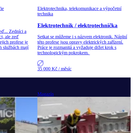
fie
Elektrotechnika, telekomunikace a výpočetní
technika
Elektrotechnik / elektrotechnička
eď... Zedníci a
t, ale zeď
Setkat se můžeme i s názvem elektronik. Náplní
jich profese je
této profese jsou opravy elektrických zařízení.
h službách mají
Práce je rozmanitá a vyžaduje držet krok s
technologickým pokrokem.
35 000 Kč
/ měsíc
Magazín