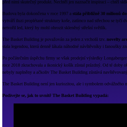
před nimi skutečný produkt. Nechtěl jen naznačit inspiraci – chtěl sídl
Budova byla dokončena v roce 1997 a
stála přibližně 30 milionů d
vytváří iluzi proplétané struktury koše, zatímco nad střechou se tyčí
netvořil led, který by mohl ohrozit skleněný střešní světlík.
The Basket Building je považován za jeden z vrcholů tzv.
novelty ar
stala legendou, která denně lákala náhodné návštěvníky i fanoušky zn
Po počátečním úspěchu firmy se však prodejní výsledky Longaberger 
roce 2018 zkrachovala a ikonický košík zůstal prázdný. Od té doby o
nebyly naplněny a ačkoliv The Basket Building zůstává navštěvovaným
The Basket Building není jen kuriozitou, ale i symbolem odvážného mar
Podívejte se, jak to uvnitř The Basket Building vypadá: