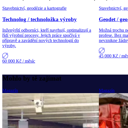
Stavebnictví, geodézie a kartografie
Stavebnictví, ge
Technolog / technoložka výroby
Geodet / geo
Inženýrští odborníci, kteří navrhují, optimalizují a
Možná trochu n
řídí výrobní procesy. Jejich práce spočívá v
profese. Bez ma
přípravě a zavádění nových technologií do
nevznikne žádný
výroby.
45 000 Kč
/ mě
60 000 Kč
/ měsíc
Mohlo by tě zajímat
Magazín
Magazín