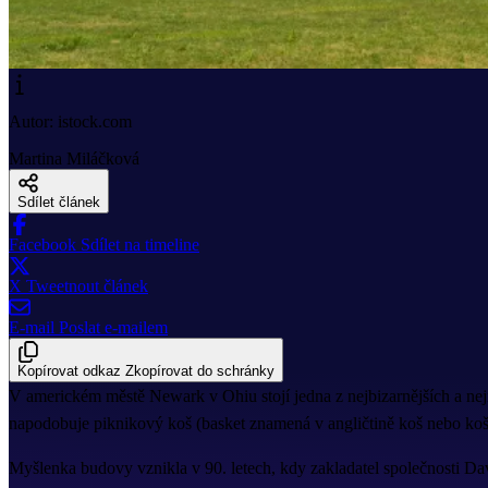
Autor: istock.com
Martina Miláčková
Sdílet článek
Facebook
Sdílet na timeline
X
Tweetnout článek
E-mail
Poslat e-mailem
Kopírovat odkaz
Zkopírovat do schránky
V americkém městě Newark v Ohiu stojí jedna z nejbizarnějších a nej
napodobuje piknikový koš (basket znamená v angličtině koš nebo ko
Myšlenka budovy vznikla v 90. letech, kdy zakladatel společnosti 