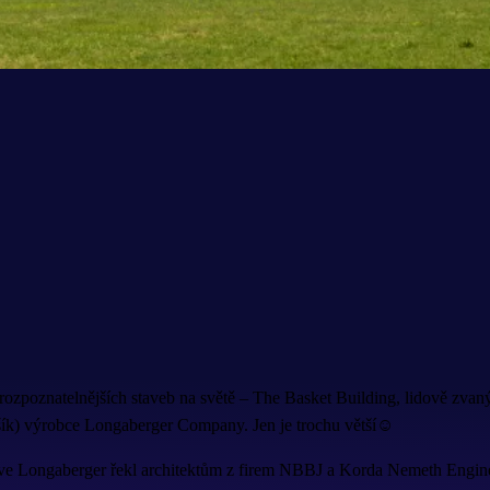
rozpoznatelnějších staveb na světě – The Basket Building, lidově zva
šík) výrobce Longaberger Company. Jen je trochu větší☺
Dave Longaberger řekl architektům z firem NBBJ a Korda Nemeth Engin