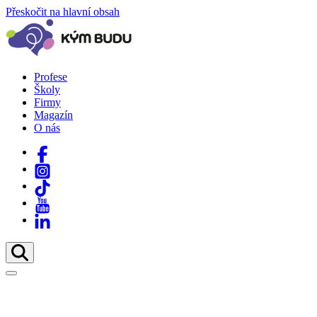
Přeskočit na hlavní obsah
Profese
Školy
Firmy
Magazín
O nás