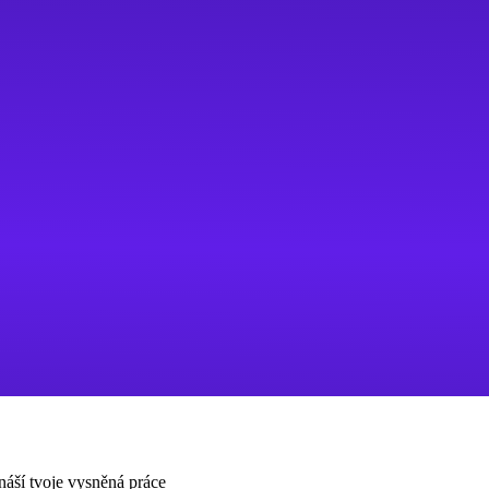
náší tvoje vysněná práce