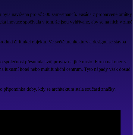
hou byla navržena pro až 500 zaměstnanců. Fasáda z probarvené omítky
ická inovace spočívala v tom, že jsou vyhřívané, aby se na nich v zimě
odukt či funkci objektu. Ve světě architektury a designu se stavba
 společnost přesunula svůj provoz na jiné místo. Firma nakonec v
 na luxusní hotel nebo multifunkční centrum. Tyto nápady však dosud
o připomínka doby, kdy se architektura stala součástí značky.