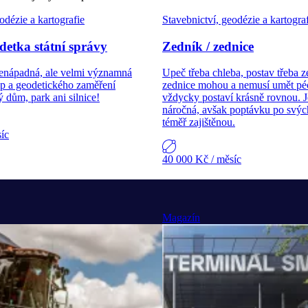
odézie a kartografie
Stavebnictví, geodézie a kartogra
detka státní správy
Zedník / zednice
enápadná, ale velmi významná
Upeč třeba chleba, postav třeba z
p a geodetického zaměření
zednice mohou a nemusí umět péc
 dům, park ani silnice!
vždycky postaví krásně rovnou. Je
náročná, avšak poptávku po svýc
téměř zajištěnou.
síc
40 000 Kč
/ měsíc
Magazín