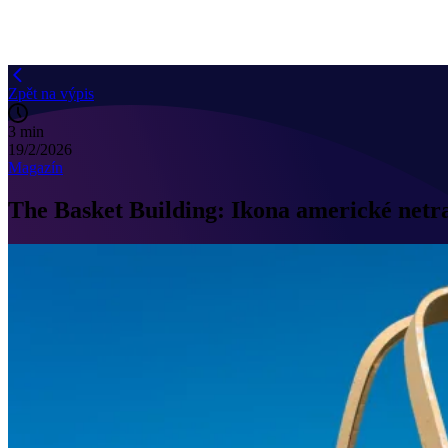
Zpět na výpis
3 min
19/2/2026
Magazín
The Basket Building: Ikona americké netra