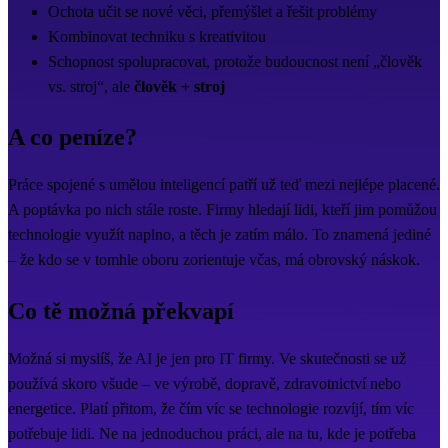
Ochota učit se nové věci, přemýšlet a řešit problémy
Kombinovat techniku s kreativitou
Schopnost spolupracovat, protože budoucnost není „člověk
vs. stroj“, ale
člověk + stroj
A co peníze?
Práce spojené s umělou inteligencí patří už teď mezi nejlépe placené.
A poptávka po nich stále roste. Firmy hledají lidi, kteří jim pomůžou
technologie využít naplno, a těch je zatím málo. To znamená jediné
– že kdo se v tomhle oboru zorientuje včas, má obrovský náskok.
Co tě možná překvapí
Možná si myslíš, že AI je jen pro IT firmy. Ve skutečnosti se už
používá skoro všude – ve výrobě, dopravě, zdravotnictví nebo
energetice. Platí přitom, že čím víc se technologie rozvíjí, tím víc
potřebuje lidi. Ne na jednoduchou práci, ale na tu, kde je potřeba