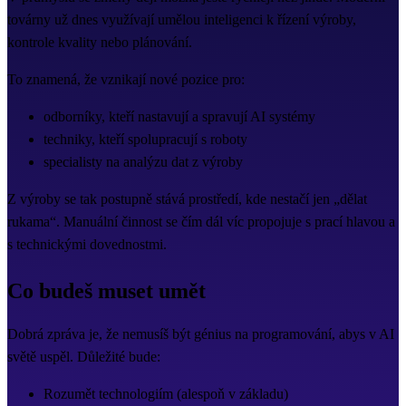
továrny už dnes využívají umělou inteligenci k řízení výroby,
kontrole kvality nebo plánování.
To znamená, že vznikají nové pozice pro:
odborníky, kteří nastavují a spravují AI systémy
techniky, kteří spolupracují s roboty
specialisty na analýzu dat z výroby
Z výroby se tak postupně stává prostředí, kde nestačí jen „dělat
rukama“. Manuální činnost se čím dál víc propojuje s prací hlavou a
s technickými dovednostmi.
Co budeš muset umět
Dobrá zpráva je, že nemusíš být génius na programování, abys v AI
světě uspěl. Důležité bude:
Rozumět technologiím (alespoň v základu)