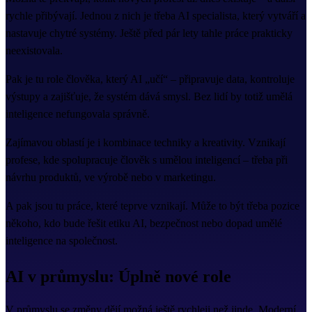
rychle přibývají. Jednou z nich je třeba AI specialista, který vytváří a
nastavuje chytré systémy. Ještě před pár lety tahle práce prakticky
neexistovala.
Pak je tu role člověka, který AI „učí“ – připravuje data, kontroluje
výstupy a zajišťuje, že systém dává smysl. Bez lidí by totiž umělá
inteligence nefungovala správně.
Zajímavou oblastí je i kombinace techniky a kreativity. Vznikají
profese, kde spolupracuje člověk s umělou inteligencí – třeba při
návrhu produktů, ve výrobě nebo v marketingu.
A pak jsou tu práce, které teprve vznikají. Může to být třeba pozice
někoho, kdo bude řešit etiku AI, bezpečnost nebo dopad umělé
inteligence na společnost.
AI v průmyslu: Úplně nové role
V průmyslu se změny dějí možná ještě rychleji než jinde. Moderní