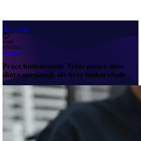
Zpět na výpis
4 min
4/5/2026
Magazín
Práce budoucnosti: Tyhle pozice dnes
skoro neexistují, ale brzy budou všude