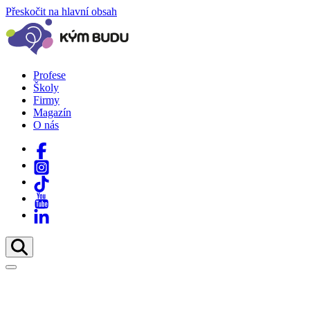
Přeskočit na hlavní obsah
Profese
Školy
Firmy
Magazín
O nás