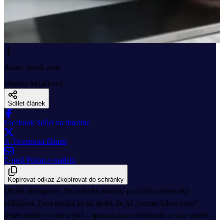
Autor: istock.com
Martina Miláčková
Sdílet článek
Facebook
Sdílet na timeline
X
Tweetnout článek
E-mail
Poslat e-mailem
Kopírovat odkaz
Zkopírovat do schránky
Umělá inteligence. Pro někoho strašák, pro jiného obrovská
příležitost. Dost možná jsi už slyšel, že AI „vezme lidem práci“.
Jenže realita je trochu jiná – spousta pracovních míst se sice změní,