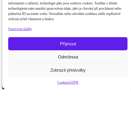
informacím o zařízení, technologie jako jsou soubory cookies. Souhlas s těmito
technologiemi nám umožní zpracovávat údaje, jako je chování při procházení nebo
jedinečná ID na tomto webu. Nesouhlas nebo odvolání souhlasu může nepříznivě
ovlivnit určité vlastnosti a funkce.
Spravovat služby
Příjmout
Potřebujete poradit?
Zeptejte se našeho asistenta
Odmítnout
Chettyho
Zobrazit předvolby
Cookies
GDPR