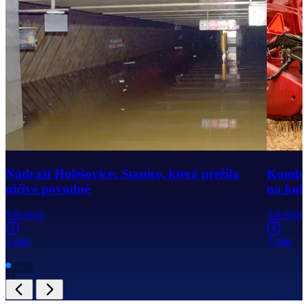
Nádraží Holešovice: Stanice, která přežila
Kombajn
ničivé povodně
na kole
5/8/2026
3/8/2026
5 min
7 min