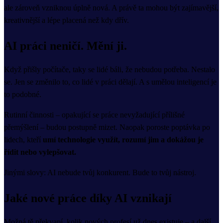
ale zároveň vzniknou úplně nová. A právě ta mohou být zajímavější,
kreativnější a lépe placená než kdy dřív.
AI práci neničí. Mění ji.
Když přišly počítače, taky se lidé báli, že nebudou potřeba. Nestalo
se. Jen se změnilo to, co lidé v práci dělají. A s umělou inteligencí je
to podobné.
Rutinní činnosti – opakující se práce nevyžadující přílišné
přemýšlení – budou postupně mizet. Naopak poroste poptávka po
lidech, kteří
umí technologie využít, rozumí jim a dokážou je
řídit nebo vylepšovat.
Jinými slovy: AI nebude tvůj konkurent. Bude to tvůj nástroj.
Jaké nové práce díky AI vznikají
Možná tě překvapí, kolik nových profesí už dnes existuje – a další