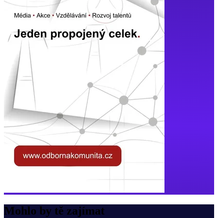
Mohlo by tě zajímat