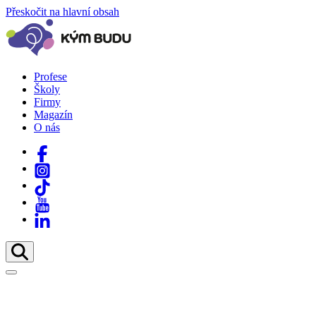
Přeskočit na hlavní obsah
Profese
Školy
Firmy
Magazín
O nás