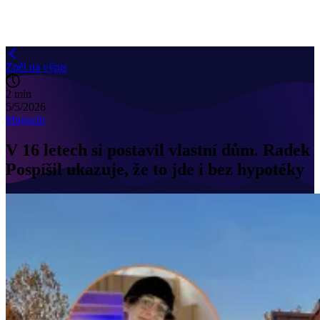
Zpět na výpis
2 min
5/5/2026
Magazín
V 16 letech si postavil vlastní dům. Radek
Pospíšil ukazuje, že to jde i bez hypotéky