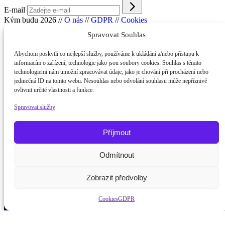
E-mail
Kým budu 2026
//
O nás
//
GDPR
//
Cookies
Spravovat Souhlas
Abychom poskytli co nejlepší služby, používáme k ukládání a/nebo přístupu k
informacím o zařízení, technologie jako jsou soubory cookies. Souhlas s těmito
technologiemi nám umožní zpracovávat údaje, jako je chování při procházení nebo
jedinečná ID na tomto webu. Nesouhlas nebo odvolání souhlasu může nepříznivě
ovlivnit určité vlastnosti a funkce.
Spravovat služby
Příjmout
Odmítnout
Potřebujete poradit?
Zeptejte se našeho asist
Zobrazit předvolby
Cookies
GDPR