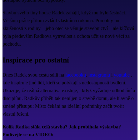
Stavbu svého tiny house Radek zahájil, když mu bylo šestnáct.
Většinu práce přitom zvládl vlastníma rukama. Pomohly mu
zkušenosti z rodiny – jeho otec se věnuje stavebnictví – ale klíčová
byla především Radkova vytrvalost a ochota učit se nové věci za
pochodu.
Inspirace pro ostatní
Dnes Radek svou cestu sdílí na
facebooku
,
instagramu
i
youtube
,
kde inspiruje jiné lidi, kteří se potýkají s nedostupností bydlení.
Ukazuje, že reálná alternativa existuje, i když vyžaduje odhodlání a
disciplínu. Radkův příběh tak není jen o stavbě domu, ale hlavně o
změně přístupu: Místo čekání na ideální podmínky začít tvořit
vlastní řešení.
Kolik Radka stála celá stavba? Jak probíhala výstavba?
Podívejte se na VIDEO: