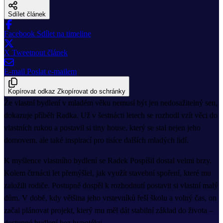
Sdílet článek
Facebook
Sdílet na timeline
X
Tweetnout článek
E-mail
Poslat e-mailem
Kopírovat odkaz
Zkopírovat do schránky
Že vlastní bydlení v mladém věku nemusí být jen nedosažitelný sen,
dokazuje příběh Radka. Už v šestnácti letech se rozhodl vzít věci do
vlastních rukou a postavil si tiny house, který se stal nejen jeho
domovem, ale také inspirací pro tisíce dalších mladých lidí.
K myšlence vlastního bydlení se Radek Pospíšil dostal velmi brzy.
Kolem čtrnácti let přemýšlel, jak využít stavební spoření, které mu
založili rodiče. Postupně dospěl k rozhodnutí postavit si vlastní malý
dům. V době, kdy většina jeho vrstevníků řeší školu a volný čas, on
začal plánovat projekt, který mu měl dát stabilní základ do života –
dostupné bydlení bez hypotéky.