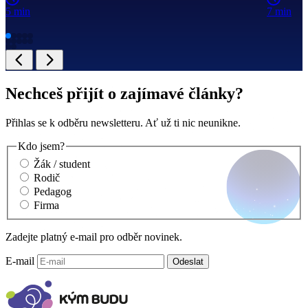
5 min
7 min
Nechceš přijít o zajímavé články?
Přihlas se k odběru newsletteru. Ať už ti nic neunikne.
Kdo jsem?
Žák / student
Rodič
Pedagog
Firma
Zadejte platný e-mail pro odběr novinek.
E-mail
Odeslat