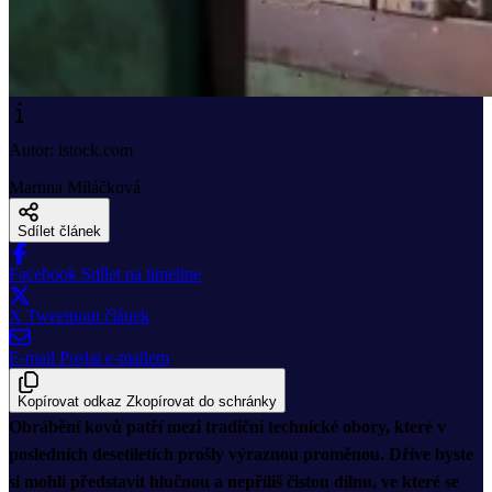
Autor: istock.com
Martina Miláčková
Sdílet článek
Facebook
Sdílet na timeline
X
Tweetnout článek
E-mail
Poslat e-mailem
Kopírovat odkaz
Zkopírovat do schránky
Obrábění kovů patří mezi tradiční technické obory, které v
posledních desetiletích prošly výraznou proměnou. Dříve byste
si mohli představit hlučnou a nepříliš čistou dílnu, ve které se