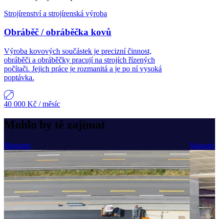
Strojírenství a strojírenská výroba
Obráběč / obráběčka kovů
Výroba kovových součástek je precizní činnost,
obráběči a obráběčky pracují na strojích řízených
počítači. Jejich práce je rozmanitá a je po ní vysoká
poptávka.
40 000 Kč
/ měsíc
Mohlo by tě zajímat
Magazín
Magazín