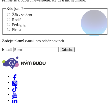
Přihlas se k odběru newsletteru. Ať už ti nic neunikne.
Kdo jsem?
Žák / student
Rodič
Pedagog
Firma
Zadejte platný e-mail pro odběr novinek.
E-mail
Odeslat