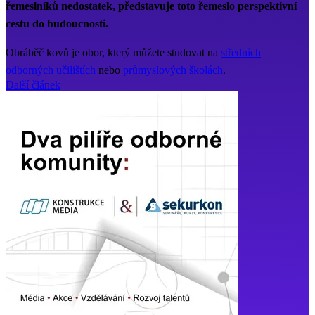
řemeslníků nedostatek, představuje toto řemeslo perspektivní
cestu do budoucnosti.
Obráběč kovů je obor, který můžete studovat na
středních
odborných učilištích
nebo
průmyslových školách
.
Další článek