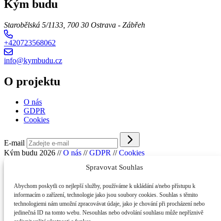
Kým budu
Starobělská 5/1133, 700 30 Ostrava - Zábřeh
+420723568062
info@kymbudu.cz
O projektu
O nás
GDPR
Cookies
E-mail
Kým budu 2026
//
O nás
//
GDPR
//
Cookies
Spravovat Souhlas
Abychom poskytli co nejlepší služby, používáme k ukládání a/nebo přístupu k
informacím o zařízení, technologie jako jsou soubory cookies. Souhlas s těmito
technologiemi nám umožní zpracovávat údaje, jako je chování při procházení nebo
jedinečná ID na tomto webu. Nesouhlas nebo odvolání souhlasu může nepříznivě