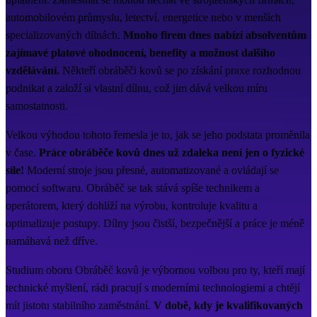
automobilovém průmyslu, letectví, energetice nebo v menších
specializovaných dílnách.
Mnoho firem dnes nabízí absolventům
zajímavé platové ohodnocení, benefity a možnost dalšího
vzdělávání.
Někteří obráběči kovů se po získání praxe rozhodnou
podnikat a založí si vlastní dílnu, což jim dává velkou míru
samostatnosti.
Velkou výhodou tohoto řemesla je to, jak se jeho podstata proměnila
v čase.
Práce obráběče kovů dnes už zdaleka není jen o fyzické
síle!
Moderní stroje jsou přesné, automatizované a ovládají se
pomocí softwaru. Obráběč se tak stává spíše technikem a
operátorem, který dohlíží na výrobu, kontroluje kvalitu a
optimalizuje postupy. Dílny jsou čistší, bezpečnější a práce je méně
namáhavá než dříve.
Studium oboru Obráběč kovů je výbornou volbou pro ty, kteří mají
technické myšlení, rádi pracují s moderními technologiemi a chtějí
mít jistotu stabilního zaměstnání.
V době, kdy je kvalifikovaných