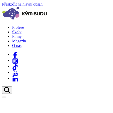
Přeskočit na hlavní obsah
Profese
Školy
Firmy
Magazín
O nás