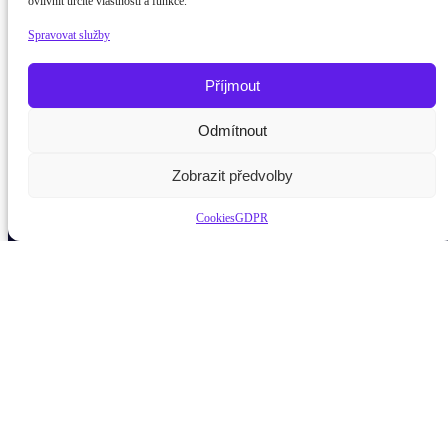
ovlivnit určité vlastnosti a funkce.
Spravovat služby
Příjmout
Odmítnout
Potřebujete poradit?
Zeptejte se našeho asistent
Zobrazit předvolby
Cookies
GDPR