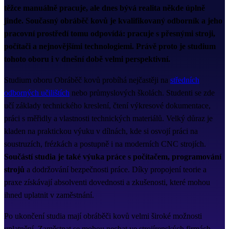
těžce manuálně pracuje, ale dnes bývá realita někde úplně
jinde. Současný obráběč kovů je kvalifikovaný odborník a jeho
pracovní prostředí tomu odpovídá: pracuje s přesnými stroji,
počítači a nejnovějšími technologiemi. Právě proto je studium
tohoto oboru i v dnešní době velmi perspektivní.
Studium oboru Obráběč kovů probíhá nejčastěji na
středních
odborných učilištích
nebo průmyslových školách. Studenti se zde
učí základy technického kreslení, čtení výkresové dokumentace,
práci s měřidly a vlastnosti technických materiálů. Velký důraz je
kladen na praktickou výuku v dílnách, kde si osvojí práci na
soustruzích, frézkách a postupně i na moderních CNC strojích.
Součástí studia je také výuka práce s počítačem, programování
strojů
a dodržování bezpečnosti práce. Díky propojení teorie a
praxe získávají absolventi dovednosti a zkušenosti, které mohou
ihned uplatnit v zaměstnání.
Po ukončení studia mají obráběči kovů velmi široké možnosti
uplatnění. Zaměstnat se mohou nechat ve strojírenských firmách,