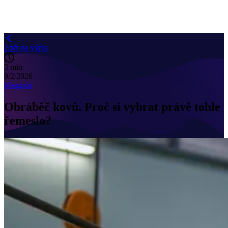
Zpět na výpis
3 min
9/2/2026
Magazín
Obráběč kovů. Proč si vybrat právě tohle
řemeslo?