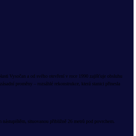
lasti Vysočan a od svého otevření v roce 1990 zajišťuje obsluhu
zásadní proměny – rozsáhlé rekonstrukce, která stanici přinesla
m nástupištěm, situovanou přibližně 26 metrů pod povrchem.