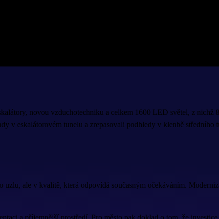
kalátory, novou vzduchotechniku a celkem 1600 LED světel, z nichž 87
dy v eskalátorovém tunelu a zrepasovali podhledy v klenbě středního t
 uzlu, ale v kvalitě, která odpovídá současným očekáváním. Modernizac
ntaci a příjemnější prostředí. Pro město pak doklad o tom, že investice 