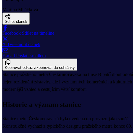
Martina Miláčková
Sdílet článek
Facebook
Sdílet na timeline
X
Tweetnout článek
E-mail
Poslat e-mailem
Kopírovat odkaz
Zkopírovat do schránky
Stanice pražského metra
Českomoravská
na trase B patří dlouhodob
nejen rezidenční zástavby, ale i významných komerčních a kulturních o
modernější vzhled a cestujícím větší komfort.
Historie a význam stanice
Stanice metra Českomoravská byla uvedena do provozu jako součást ú
Konstrukčně vychází z typického designu pražského metra konce 80. let