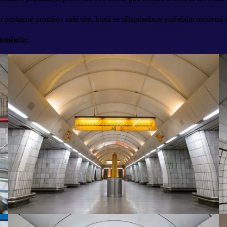
 postupné proměny celé sítě, která se přizpůsobuje potřebám moderní 
oměnila: