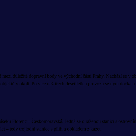
ě mezi důležité dopravní body ve východní části Prahy. Nachází se v ob
bjektů v okolí. Po více než třech desetiletích provozu se nyní dočkala 
seku Florenc – Českomoravská. Jedná se o raženou stanici s ostrovní
 – tedy trojlodní stanice s pilíři a obkladem z kazet.