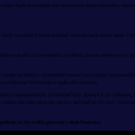
o centra Harfa se postupně stala významným dopravním uzlem, zejména 
erý v posledních letech postupně obnovuje starší stanice metra. Cílem 
luka trvala déle než rok (zhruba 14 měsíců). Znovu otevřena byla v pát
y, lepším osvětlením a přehlednější orientací pro cestující. Nejzásadn
m od Maxima Velčovského a studia edit! architects.
ém je vepsaná historie celé městské části. Zároveň je ale i důkazem,
 vizitkou hlavního města pro všechny, kteří míří do O2 areny. Právě t
odívat, co vše se děje pod zemí v okolí Pankráce: