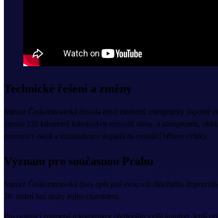
Technické řešení a změny
Stanice Českomoravská dostala nové moderní, energeticky úsporné es
zhruba 120 kilometrů kabelových rozvodů slabo- a silnoproudu, obkla
provozu v okolí a minimalizace dopadů na cestující během výluky.
Význam pro současnou Prahu
Stanice Českomoravská dnes opět plní svou roli důležitého dopravního
20. století bez ztráty jejího charakteru.
Pro cestující znamená rekonstrukce především vyšší komfort, lepší orie