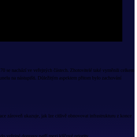
0 se nachází ve veřejných částech. Zhotovitelé také vyměnili celkem
unelu na nástupišti. Důležitým aspektem přitom bylo zachování
e zároveň ukazuje, jak lze citlivě obnovovat infrastrukturu z konce
do veřejné dopravy patří mezi klíčové priority.