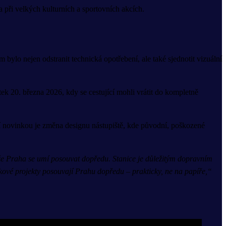
při velkých kulturních a sportovních akcích.
bylo nejen odstranit technická opotřebení, ale také sjednotit vizuální
ek 20. března 2026, kdy se cestující mohli vrátit do kompletně
ější novinkou je změna designu nástupiště, kde původní, poškozené
 že Praha se umí posouvat dopředu. Stanice je důležitým dopravním
akové projekty posouvají Prahu dopředu – prakticky, ne na papíře,“