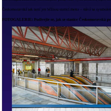
Českomoravská tak není jen běžnou stanicí metra – stává se symbolem
FOTOGALERIE: Podívejte se, jak se stanice Českomoravská pr