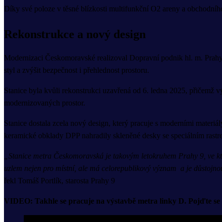
Díky své poloze v těsné blízkosti multifunkční O2 areny a obchodníh
Rekonstrukce a nový design
Modernizaci Českomoravské realizoval Dopravní podnik hl. m. Prahy, kt
styl a zvýšit bezpečnost i přehlednost prostoru.
Stanice byla kvůli rekonstrukci uzavřená od 6. ledna 2025, přičemž vý
modernizovaných prostor.
Stanice dostala zcela nový design, který pracuje s moderními materiál
keramické obklady DPP nahradily skleněné desky se speciálním rastre
„Stanice metra Českomoravská je takovým letokruhem Prahy 9, ve kter
uzlem nejen pro místní, ale má celorepublikový význam a je důstojnou
řekl Tomáš Portlík, starosta Prahy 9
VIDEO: Takhle se pracuje na výstavbě metra linky D. Pojďte se p