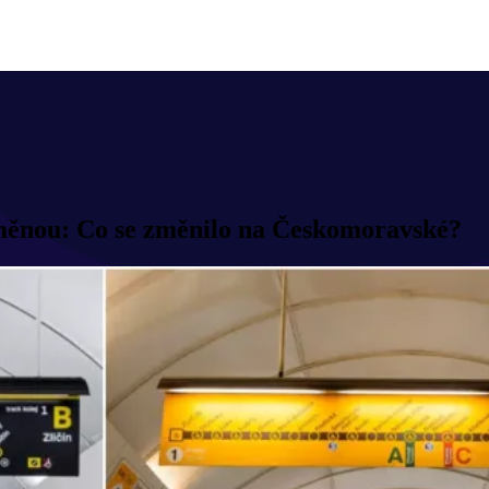
roměnou: Co se změnilo na Českomoravské?