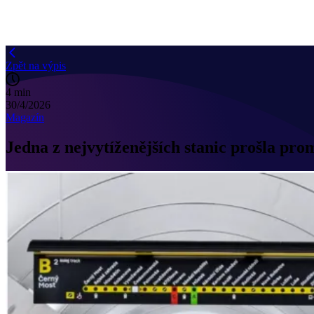
Zpět na výpis
4 min
30/4/2026
Magazín
Jedna z nejvytíženějších stanic prošla p