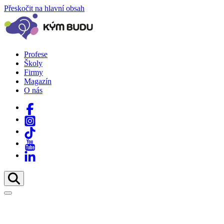
Přeskočit na hlavní obsah
Profese
Školy
Firmy
Magazín
O nás