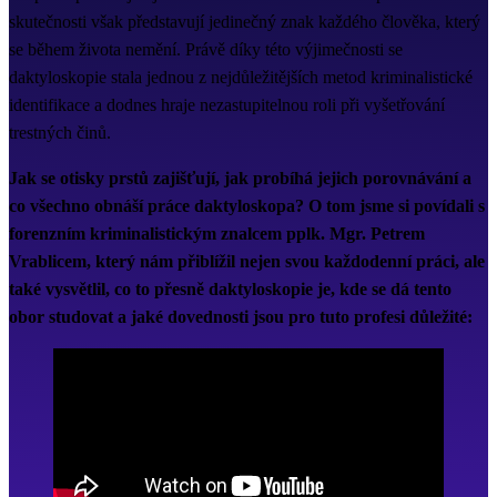
skutečnosti však představují jedinečný znak každého člověka, který
se během života nemění. Právě díky této výjimečnosti se
daktyloskopie stala jednou z nejdůležitějších metod kriminalistické
identifikace a dodnes hraje nezastupitelnou roli při vyšetřování
trestných činů.
Jak se otisky prstů zajišťují, jak probíhá jejich porovnávání a
co všechno obnáší práce daktyloskopa? O tom jsme si povídali s
forenzním kriminalistickým znalcem pplk. Mgr. Petrem
Vrablicem, který nám přiblížil nejen svou každodenní práci, ale
také vysvětlil, co to přesně daktyloskopie je, kde se dá tento
obor studovat a jaké dovednosti jsou pro tuto profesi důležité: