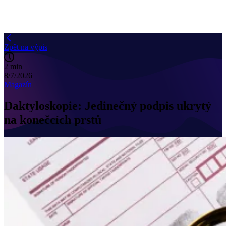
Zpět na výpis
2 min
8/7/2026
Magazín
Daktyloskopie: Jedinečný podpis ukrytý
na konečcích prstů