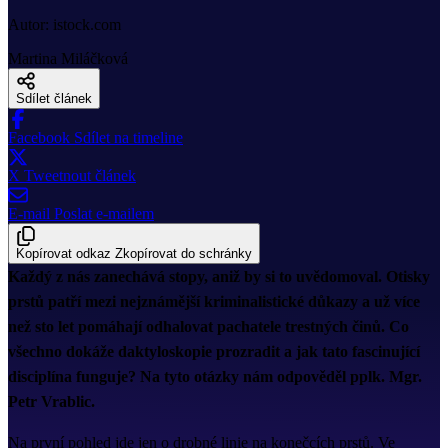
Autor: istock.com
Martina Miláčková
Sdílet článek
Facebook
Sdílet na timeline
X
Tweetnout článek
E-mail
Poslat e-mailem
Kopírovat odkaz
Zkopírovat do schránky
Každý z nás zanechává stopy, aniž by si to uvědomoval. Otisky
prstů patří mezi nejznámější kriminalistické důkazy a už více
než sto let pomáhají odhalovat pachatele trestných činů. Co
všechno dokáže daktyloskopie prozradit a jak tato fascinující
disciplína funguje? Na tyto otázky nám odpověděl pplk. Mgr.
Petr Vrablic.
Na první pohled jde jen o drobné linie na konečcích prstů. Ve