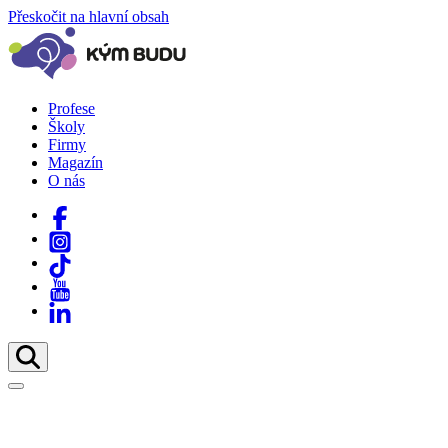
Přeskočit na hlavní obsah
Profese
Školy
Firmy
Magazín
O nás