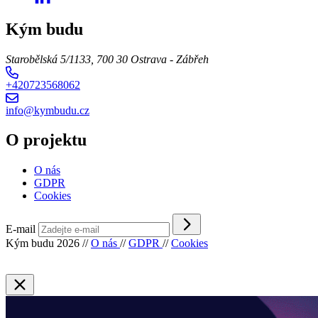
Kým budu
Starobělská 5/1133, 700 30 Ostrava - Zábřeh
+420723568062
info@kymbudu.cz
O projektu
O nás
GDPR
Cookies
E-mail
Kým budu 2026
//
O nás
//
GDPR
//
Cookies