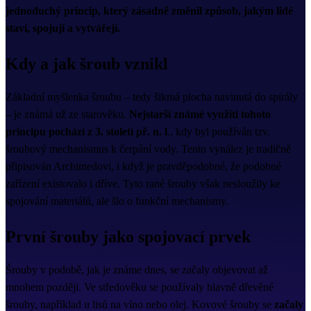
jednoduchý princip, který zásadně změnil způsob, jakým lidé
staví, spojují a vytvářejí.
Kdy a jak šroub vznikl
Základní myšlenka šroubu – tedy šikmá plocha navinutá do spirály
– je známá už ze starověku.
Nejstarší známé využití tohoto
principu pochází z 3. století př. n. l
., kdy byl používán tzv.
šroubový mechanismus k čerpání vody. Tento vynález je tradičně
připisován Archimedovi, i když je pravděpodobné, že podobné
zařízení existovalo i dříve. Tyto rané šrouby však nesloužily ke
spojování materiálů, ale šlo o funkční mechanismy.
První šrouby jako spojovací prvek
Šrouby v podobě, jak je známe dnes, se začaly objevovat až
mnohem později. Ve středověku se používaly hlavně dřevěné
šrouby, například u lisů na víno nebo olej. Kovové šrouby se
začaly