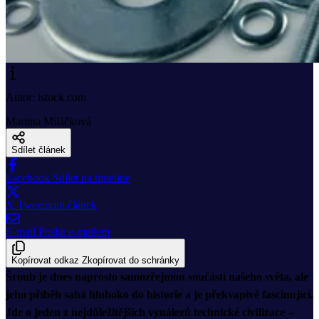
Autor: istock.com
Martina Miláčková
Sdílet článek
Facebook
Sdílet na timeline
X
Tweetnout článek
E-mail
Poslat e-mailem
Kopírovat odkaz
Zkopírovat do schránky
Šroub je dnes naprosto samozřejmou součástí našeho světa, ale
jeho příběh sahá hluboko do historie a je překvapivě fascinující.
Jde o jeden z nejdůležitějších vynálezů technické civilizace –