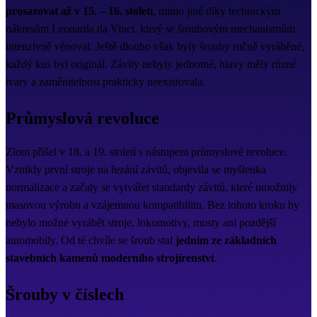
prosazovat až v 15. – 16. století
, mimo jiné díky technickým
nákresům Leonarda da Vinci, který se šroubovým mechanismům
intenzivně věnoval. Ještě dlouho však byly šrouby ručně vyráběné,
každý kus byl originál. Závity nebyly jednotné, hlavy měly různé
tvary a zaměnitelnost prakticky neexistovala.
Průmyslová revoluce
Zlom přišel v 18. a 19. století s nástupem průmyslové revoluce.
Vznikly první stroje na řezání závitů, objevila se myšlenka
normalizace a začaly se vytvářet standardy závitů, které umožnily
masovou výrobu a vzájemnou kompatibilitu. Bez tohoto kroku by
nebylo možné vyrábět stroje, lokomotivy, mosty ani pozdější
automobily. Od té chvíle se šroub stal
jedním ze základních
stavebních kamenů moderního strojírenství
.
Šrouby v číslech