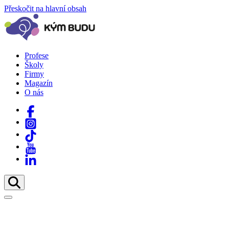
Přeskočit na hlavní obsah
Profese
Školy
Firmy
Magazín
O nás