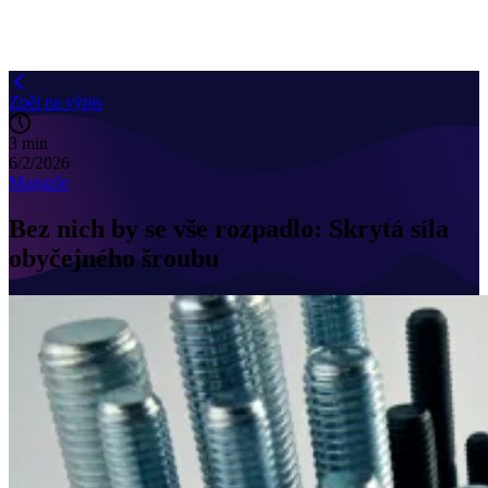
Zpět na výpis
3 min
6/2/2026
Magazín
Bez nich by se vše rozpadlo: Skrytá síla
obyčejného šroubu