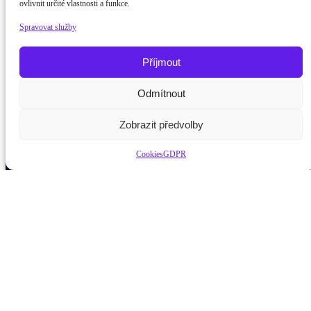
ovlivnit určité vlastnosti a funkce.
Spravovat služby
Příjmout
Odmítnout
Potřebujete poradit?
Zeptejte se našeho asistenta
Ch
Zobrazit předvolby
Cookies
GDPR