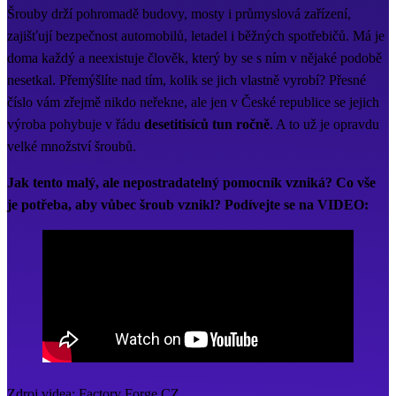
Šrouby drží pohromadě budovy, mosty i průmyslová zařízení,
zajišťují bezpečnost automobilů, letadel i běžných spotřebičů. Má je
doma každý a neexistuje člověk, který by se s ním v nějaké podobě
nesetkal. Přemýšlíte nad tím, kolik se jich vlastně vyrobí? Přesné
číslo vám zřejmě nikdo neřekne, ale jen v České republice se jejich
výroba pohybuje v řádu
desetitisíců tun ročně
. A to už je opravdu
velké množství šroubů.
Jak tento malý, ale nepostradatelný pomocník vzniká? Co vše
je potřeba, aby vůbec šroub vznikl? Podívejte se na VIDEO:
Zdroj videa: Factory Forge CZ