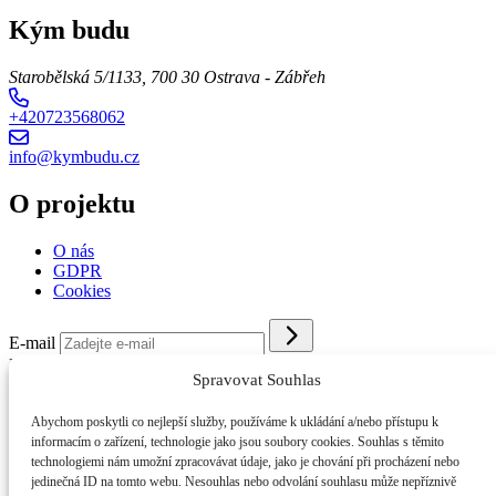
Kým budu
Starobělská 5/1133, 700 30 Ostrava - Zábřeh
+420723568062
info@kymbudu.cz
O projektu
O nás
GDPR
Cookies
E-mail
Kým budu 2026
//
O nás
//
GDPR
//
Cookies
Spravovat Souhlas
Abychom poskytli co nejlepší služby, používáme k ukládání a/nebo přístupu k
informacím o zařízení, technologie jako jsou soubory cookies. Souhlas s těmito
technologiemi nám umožní zpracovávat údaje, jako je chování při procházení nebo
jedinečná ID na tomto webu. Nesouhlas nebo odvolání souhlasu může nepříznivě