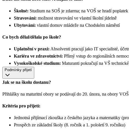
Školné:
Studium na SOŠ je zdarma; na VOŠ se hradí poplatek
Stravování:
možnost stravování ve vlastní školní jídelně
Ubytování:
vlastní domov mládeže na Chodském náměstí
Co bych dělal/dělala po škole?
Uplatnění v praxi:
Absolventi pracují jako IT specialisté, úče
Kariéra ve zdravotnictví:
Přímý vstup do regionálních nemocn
Vysokoškolské studium:
Maturanti pokračují na VŠ technick
Podmínky přijetí
Jak se na školu dostanu?
Přihlášky na maturitní obory se podávají do 20. února, na obory VO
Kritéria pro přijetí:
Jednotná přijímací zkouška z českého jazyka a matematiky (
Prospěch ze základní školy (8. ročník a 1. pololetí 9. ročníku)