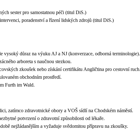
ných sester pro samostatnou péči (titul DiS.)
ntervenci, poradenství a řízení lidských zdrojů (titul DiS.)
ade vysoký důraz na výuku AJ a NJ (konverzace, odborná terminologie
 vzácného arboreta s naučnou stezkou.
dcovských zkoušek nebo získání certifikátu Angličtina pro cestovní ru
simulovaném obchodním prostředí.
kém Furth im Wald.
lici, zatímco zdravotnické obory a VOŠ sídlí na Chodském náměstí.
 nezbytné potvrzení o zdravotní způsobilosti od lékaře.
době nejžádanějším a vyžaduje svědomitou přípravu na zkoušky.