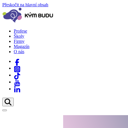
Přeskočit na hlavní obsah
Profese
Školy
Firmy
Magazín
O nás