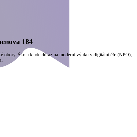
benova 184
ké obory. Škola klade důraz na moderní výuku v digitální éře (NPO),
ta.