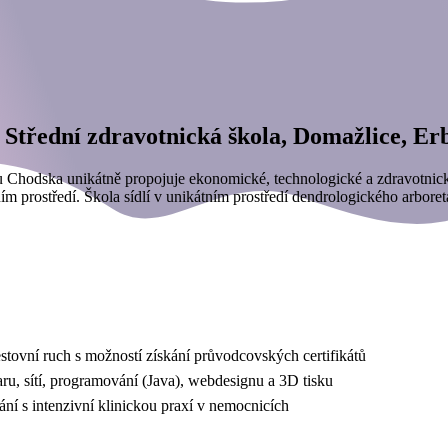
 Střední zdravotnická škola, Domažlice, Er
onu Chodska unikátně propojuje ekonomické, technologické a zdravotnic
m prostředí. Škola sídlí v unikátním prostředí dendrologického arbore
estovní ruch s možností získání průvodcovských certifikátů
aru, sítí, programování (Java), webdesignu a 3D tisku
ání s intenzivní klinickou praxí v nemocnicích