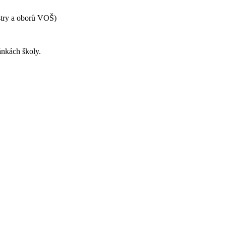
estry a oborů VOŠ)
ánkách školy.