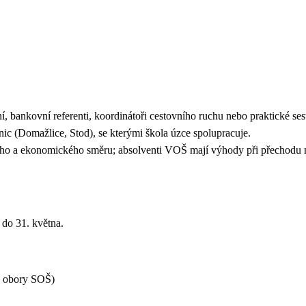
tní, bankovní referenti, koordinátoři cestovního ruchu nebo praktické se
ic (Domažlice, Stod), se kterými škola úzce spolupracuje.
ého a ekonomického směru; absolventi VOŠ mají výhody při přechodu
Š do 31. května.
pro obory SOŠ)