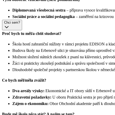
Diplomovaná všeobecná sestra
– příprava vysoce kvalifikova
Sociální práce a sociální pedagogika
– zaměření na krizovou i
Chci sem?
Proč bych tu měl/a chtít studovat?
Škola hostí zahraniční stážisty v rámci projektu EDISON a kl
Budova školy na Erbenově ulici je situována přímo uprostřed
Možnost složení státních zkoušek z psaní na klávesnici, průvo
Žáci si prakticky zkoušejí podnikání a správu společností v 
Dlouhodobé společné projekty s partnerskou školou v němec
Co bych měl/měla zvážit?
Dva areály výuky:
Ekonomické a IT obory sídlí v Erbenově u
Zdravotní požadavky:
U oboru Praktická sestra je pro přijetí
Zájem o ekonomiku:
Obor Obchodní akademie patří k dlouho
Bude mě škola něco stát? A najím se tam?