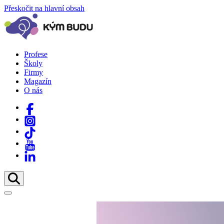
Přeskočit na hlavní obsah
Profese
Školy
Firmy
Magazín
O nás