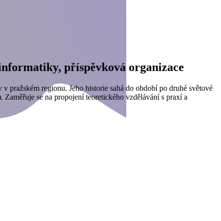
 informatiky, příspěvková organizace
y v pražském regionu. Jeho historie sahá do období po druhé světové
Zaměřuje se na propojení teoretického vzdělávání s praxí a