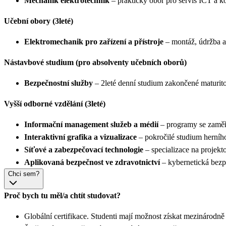
Mechanik elektrotechnik
– praktický obor pro servis ICT a ko
Učební obory (3leté)
Elektromechanik pro zařízení a přístroje
– montáž, údržba a
Nástavbové studium (pro absolventy učebních oborů)
Bezpečnostní služby
– 2leté denní studium zakončené maturito
Vyšší odborné vzdělání (3leté)
Informační management služeb a médií
– programy se zaměře
Interaktivní grafika a vizualizace
– pokročilé studium herníh
Síťové a zabezpečovací technologie
– specializace na projekt
Aplikovaná bezpečnost ve zdravotnictví
– kybernetická bezp
Chci sem?
Proč bych tu měl/a chtít studovat?
Globální certifikace. Studenti mají možnost získat mezinárod