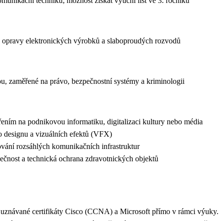
munikační techniku; možnost získat výuční list ve 3. ročníku
 opravy elektronických výrobků a slaboproudých rozvodů
u, zaměřené na právo, bezpečnostní systémy a kriminologii
ním na podnikovou informatiku, digitalizaci kultury nebo média
o designu a vizuálních efektů (VFX)
ování rozsáhlých komunikačních infrastruktur
ečnost a technická ochrana zdravotnických objektů
ně uznávané certifikáty Cisco (CCNA) a Microsoft přímo v rámci výuk