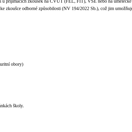
ěšní u přijímacích zkoušek na ČVUT (FEL, FIT), VŠE nebo na umě
i ke zkoušce odborné způsobilosti (NV 194/2022 Sb.), což jim umožňuj
uritní obory)
ánkách školy.