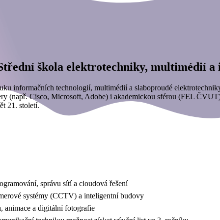
Střední škola elektrotechniky, multimédií a
uku informačních technologií, multimédií a slaboproudé elektrotechnik
ry (např. Cisco, Microsoft, Adobe) i akademickou sférou (FEL ČVUT). 
t 21. století.
ogramování, správu sítí a cloudová řešení
amerové systémy (CCTV) a inteligentní budovy
 animace a digitální fotografie