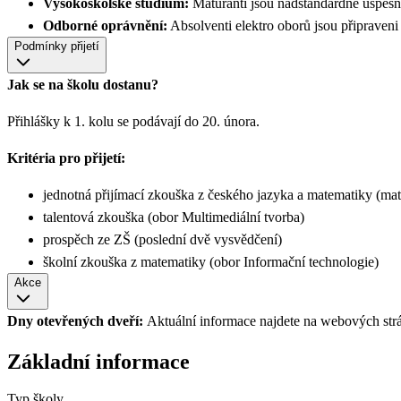
Vysokoškolské studium:
Maturanti jsou nadstandardně úsp
Odborné oprávnění:
Absolventi elektro oborů jsou připraven
Podmínky přijetí
Jak se na školu dostanu?
Přihlášky k 1. kolu se podávají do 20. února.
Kritéria pro přijetí:
jednotná přijímací zkouška z českého jazyka a matematiky (mat
talentová zkouška (obor Multimediální tvorba)
prospěch ze ZŠ (poslední dvě vysvědčení)
školní zkouška z matematiky (obor Informační technologie)
Akce
Dny otevřených dveří:
Aktuální informace najdete na webových str
Základní informace
Typ školy