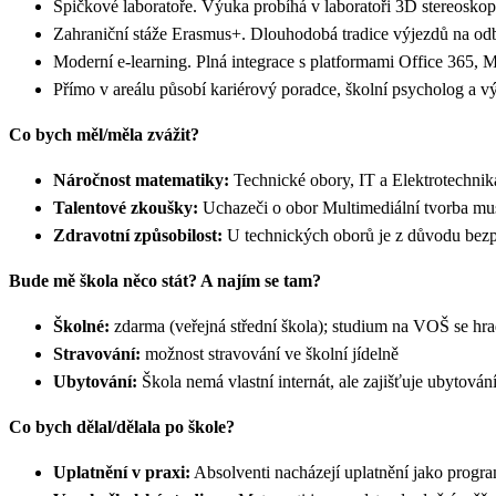
Špičkové laboratoře. Výuka probíhá v laboratoři 3D stereosko
Zahraniční stáže Erasmus+. Dlouhodobá tradice výjezdů na od
Moderní e-learning. Plná integrace s platformami Office 365, M
Přímo v areálu působí kariérový poradce, školní psycholog a 
Co bych měl/měla zvážit?
Náročnost matematiky:
Technické obory, IT a Elektrotechnik
Talentové zkoušky:
Uchazeči o obor Multimediální tvorba musí 
Zdravotní způsobilost:
U technických oborů je z důvodu bezpe
Bude mě škola něco stát? A najím se tam?
Školné:
zdarma (veřejná střední škola); studium na VOŠ se hra
Stravování:
možnost stravování ve školní jídelně
Ubytování:
Škola nemá vlastní internát, ale zajišťuje ubytov
Co bych dělal/dělala po škole?
Uplatnění v praxi:
Absolventi nacházejí uplatnění jako program