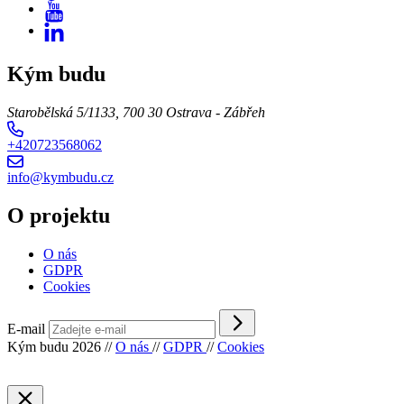
Kým budu
Starobělská 5/1133, 700 30 Ostrava - Zábřeh
+420723568062
info@kymbudu.cz
O projektu
O nás
GDPR
Cookies
E-mail
Kým budu 2026
//
O nás
//
GDPR
//
Cookies