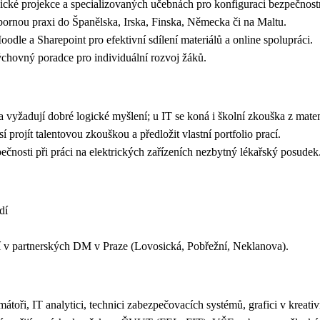
pické projekce a specializovaných učebnách pro konfiguraci bezpečnos
bornou praxi do Španělska, Irska, Finska, Německa či na Maltu.
oodle a Sharepoint pro efektivní sdílení materiálů a online spolupráci.
výchovný poradce pro individuální rozvoj žáků.
a vyžadují dobré logické myšlení; u IT se koná i školní zkouška z ma
projít talentovou zkouškou a předložit vlastní portfolio prací.
čnosti při práci na elektrických zařízeních nezbytný lékařský posude
dí
ání v partnerských DM v Praze (Lovosická, Pobřežní, Neklanova).
átoři, IT analytici, technici zabezpečovacích systémů, grafici v kreativ