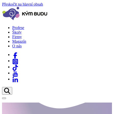
Přeskočit na hlavní obsah
Profese
Školy
Firmy
Magazín
O nás