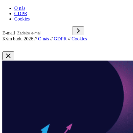
O nás
GDPR
Cookies
E-mail
Kým budu 2026
//
O nás
//
GDPR
//
Cookies