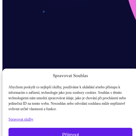
Spravovat Souhlas
Abychom poskytli co nejlepší služby, používáme k ukládání a/nebo přístupu k
informacím o zařízení, technologie jako jsou soubory cookies. Souhlas s těmito
technologiemi nám umožní zpracovávat údaje, jako je chování při procházení nebo
Odběr novinek popup
jedinečná ID na tomto webu. Nesouhlas nebo odvolání souhlasu může nepříznivě
ovlivnit určité vlastnosti a funkce.
E-mail
Spravovat služby
Kdo jsem?
žák / student
Příjmout