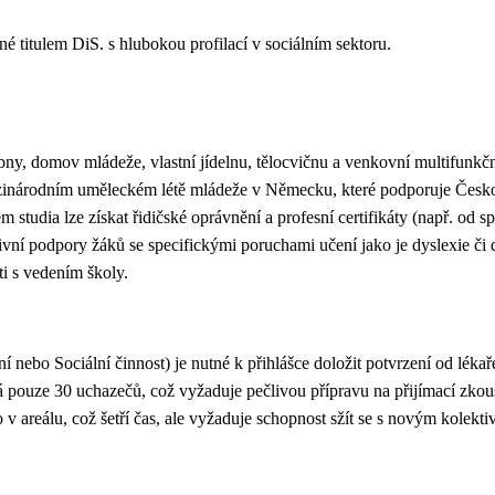
é titulem DiS. s hlubokou profilací v sociálním sektoru.
ny, domov mládeže, vlastní jídelnu, tělocvičnu a venkovní multifunkč
 Mezinárodním uměleckém létě mládeže v Německu, které podporuje Čes
m studia lze získat řidičské oprávnění a profesní certifikáty (např. od
nzivní podpory žáků se specifickými poruchami učení jako je dyslexie č
osti s vedením školy.
 nebo Sociální činnost) je nutné k přihlášce doložit potvrzení od léka
á pouze 30 uchazečů, což vyžaduje pečlivou přípravu na přijímací zk
 v areálu, což šetří čas, ale vyžaduje schopnost sžít se s novým kolek