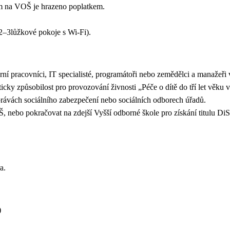
ium na VOŠ je hrazeno poplatkem.
2–3lůžkové pokoje s Wi-Fi).
ární pracovníci, IT specialisté, programátoři nebo zemědělci a manažeř
icky způsobilost pro provozování živnosti „Péče o dítě do tří let věk
správách sociálního zabezpečení nebo sociálních odborech úřadů.
, nebo pokračovat na zdejší Vyšší odborné škole pro získání titulu DiS
ra.
SŠ)