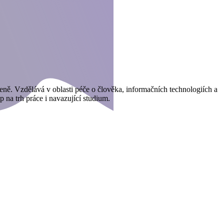
eně. Vzdělává v oblasti péče o člověka, informačních technologiích a
 na trh práce i navazující studium.