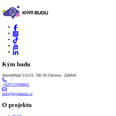
Kým budu
Starobělská 5/1133, 700 30 Ostrava - Zábřeh
+420723568062
info@kymbudu.cz
O projektu
O nás