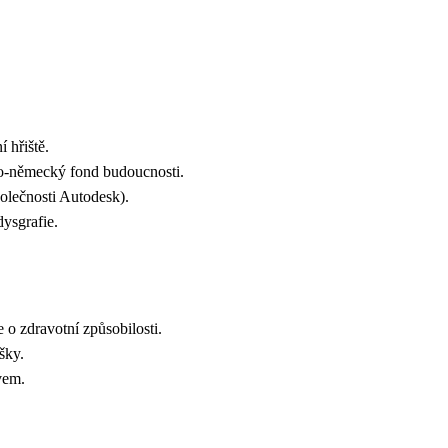
ní hřiště.
ko-německý fond budoucnosti.
 společnosti Autodesk).
i dysgrafie.
ře o zdravotní způsobilosti.
oušky.
tivem.