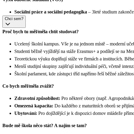
Sociální práce a sociální pedagogika
– 3leté studium zakončen
Chci sem?
Proč bych tu měl/měla chtít studovat?
Ucelený školní kampus. Vše je na jednom místě – moderní učeb
Studenti běžně vyjíždějí na stáže Erasmus+ a podílejí se na
Teoretickou výuku doplňují stáže ve firmách a institucích. Běhe
Menší studijní skupiny zajišťují individuální péči, včetně inte
Školní parlament, kde zástupci tříd napřímo řeší běžné záležit
Co bych měl/měla zvážit?
Zdravotní způsobilost:
Pro některé obory (např. Agropodnikání
Omezená kapacita:
Do každého z maturitních oborů se přijím
Ubytování:
Pro dojíždějící je k dispozici domov mládeže přímo
Bude mě škola něco stát? A najím se tam?