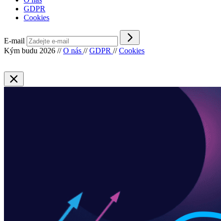
GDPR
Cookies
E-mail
Kým budu 2026
//
O nás
//
GDPR
//
Cookies