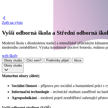
Zpět na výpis
Vyšší odborná škola a Střední odborná ško
Moderní škola s dlouholetou tradicí a mimořádně přátelským klimatem
moderního zemědělství. Výuka kombinuje poctivé řemeslo, reálnou pra
web školy
Obory studia
Chci sem?
Podmínky přijetí
Akce
Obory studia
Maturitní obory (4leté)
Sociální činnost
– příprava pro sociální a humanitární práci s
Informační technologie
– technické studium zaměřené na hardw
Agropodnikání
– moderní pojetí zemědělství zahrnující pěsto
Vyšší odborné studium (VOŠ)