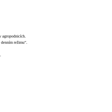
i v agropodnicích.
u v denním režimu“.
.