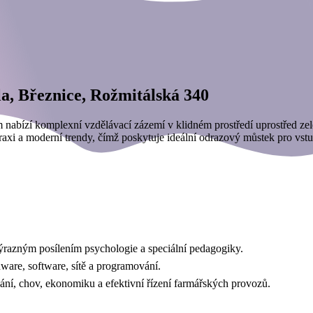
la, Březnice, Rožmitálská 340
 nabízí komplexní vzdělávací zázemí v klidném prostředí uprostřed zel
xi a moderní trendy, čímž poskytuje ideální odrazový můstek pro vstup
 výrazným posílením psychologie a speciální pedagogiky.
are, software, sítě a programování.
vání, chov, ekonomiku a efektivní řízení farmářských provozů.