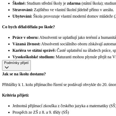
Školné:
Studium střední školy je
zdarma
(státní škola); stud
Stravování:
Zajištěno ve vlastní školní jídelně přímo v areálu.
Ubytování:
Škola provozuje vlastní moderní domov mládeže (
Co bych dělal/dělala po škole?
Práce v oboru:
Absolventi se uplatňují jako terénní a humanit
Vázaná živnost:
Absolventi sociálního oboru získávají automat
Kariéra ve státní správě:
Časté uplatnění na úřadech práce, 
Vysokoškolské studium:
Maturanti mohou plynule přejít na VŠ
Podmínky přijetí
Jak se na školu dostanu?
Přihlášky k 1. kolu přijímacího řízení se podávají obvykle do 20. úno
Kritéria přijetí:
Jednotná přijímací zkouška z českého jazyka a matematiky (
Prospěch ze ZŠ z 8. a 9. třídy (SŠ)