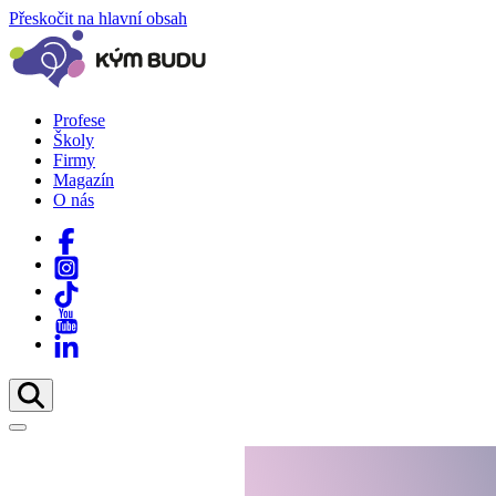
Přeskočit na hlavní obsah
Profese
Školy
Firmy
Magazín
O nás