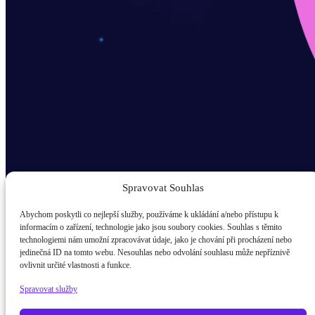
Spravovat Souhlas
Abychom poskytli co nejlepší služby, používáme k ukládání a/nebo přístupu k
informacím o zařízení, technologie jako jsou soubory cookies. Souhlas s těmito
technologiemi nám umožní zpracovávat údaje, jako je chování při procházení nebo
Odběr novinek popup
jedinečná ID na tomto webu. Nesouhlas nebo odvolání souhlasu může nepříznivě
ovlivnit určité vlastnosti a funkce.
E-mail
Spravovat služby
Kdo jsem?
žák / student