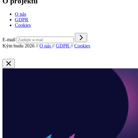
O projektu
O nás
GDPR
Cookies
E-mail
Kým budu 2026
//
O nás
//
GDPR
//
Cookies