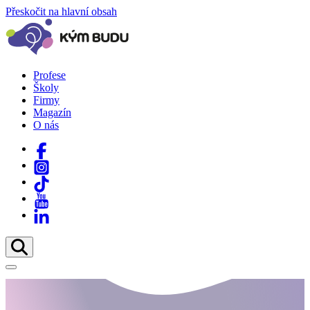
Přeskočit na hlavní obsah
Profese
Školy
Firmy
Magazín
O nás