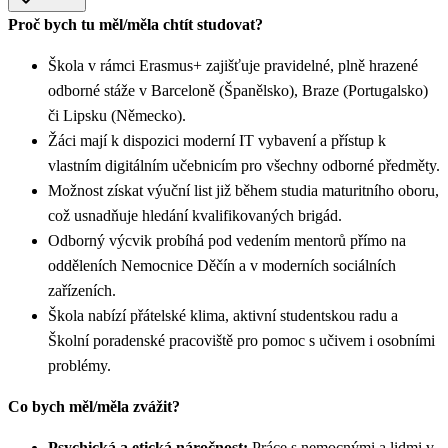
Proč bych tu měl/měla chtít studovat?
Škola v rámci Erasmus+ zajišťuje pravidelné, plně hrazené
odborné stáže v Barceloně (Španělsko), Braze (Portugalsko)
či Lipsku (Německo).
Žáci mají k dispozici moderní IT vybavení a přístup k
vlastním digitálním učebnicím pro všechny odborné předměty.
Možnost získat výuční list již během studia maturitního oboru,
což usnadňuje hledání kvalifikovaných brigád.
Odborný výcvik probíhá pod vedením mentorů přímo na
odděleních Nemocnice Děčín a v moderních sociálních
zařízeních.
Škola nabízí přátelské klima, aktivní studentskou radu a
Školní poradenské pracoviště pro pomoc s učivem i osobními
problémy.
Co bych měl/měla zvážit?
Psychická a etická náročnost:
Práce s nemocnými a lidmi v