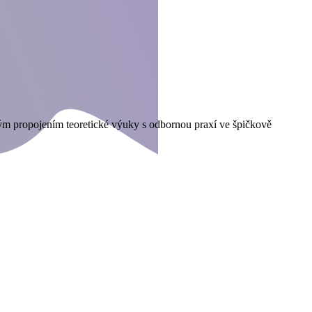
zkým propojením teoretické výuky s odbornou praxí ve špičkově