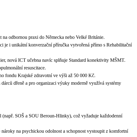
t na odbornou praxi do Německa nebo Velké Británie.
ici je i unikátní konverzační příručka vytvořená přímo s Rehabilitační
ier, nová ICT učebna navíc splňuje Standard konektivity MŠMT.
opulmonální resuscitace.
ho fondu Krajské zdravotní ve výši až 50 000 Kč.
em dárců dřeně a pro organizaci výuky moderně využívá systémy
škol (např. SOŠ a SOU Beroun-Hlinky), což vyžaduje každodenní
nároky na psychickou odolnost a schopnost vystoupit z komfortní