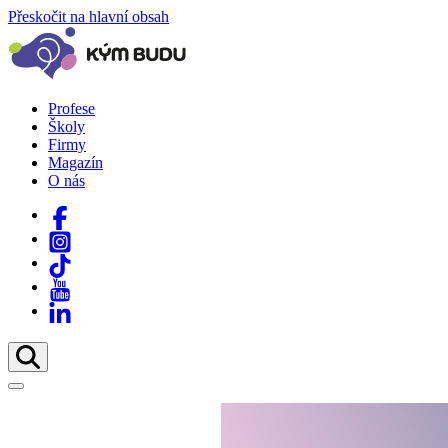
Přeskočit na hlavní obsah
Profese
Školy
Firmy
Magazín
O nás