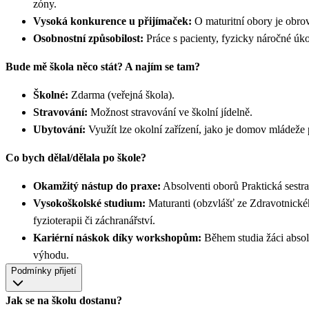
zóny.
Vysoká konkurence u přijímaček:
O maturitní obory je obrov
Osobnostní způsobilost:
Práce s pacienty, fyzicky náročné úko
Bude mě škola něco stát? A najím se tam?
Školné:
Zdarma (veřejná škola).
Stravování:
Možnost stravování ve školní jídelně.
Ubytování:
Využít lze okolní zařízení, jako je domov mládež
Co bych dělal/dělala po škole?
Okamžitý nástup do praxe:
Absolventi oborů Praktická sestra 
Vysokoškolské studium:
Maturanti (obzvlášť ze Zdravotnickéh
fyzioterapii či záchranářství.
Kariérní náskok díky workshopům:
Během studia žáci absol
výhodu.
Podmínky přijetí
Jak se na školu dostanu?