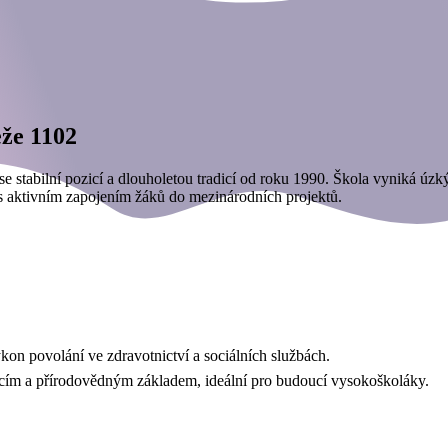
eže 1102
 se stabilní pozicí a dlouholetou tradicí od roku 1990. Škola vyniká ú
 s aktivním zapojením žáků do mezinárodních projektů.
kon povolání ve zdravotnictví a sociálních službách.
cím a přírodovědným základem, ideální pro budoucí vysokoškoláky.