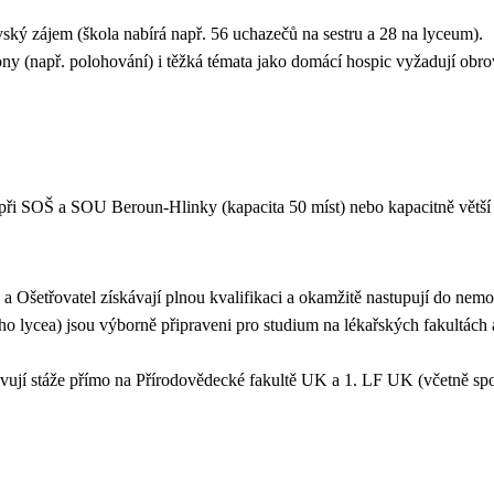
ský zájem (škola nabírá např. 56 uchazečů na sestru a 28 na lyceum).
ny (např. polohování) i těžká témata jako domácí hospic vyžadují obro
e při SOŠ a SOU Beroun-Hlinky (kapacita 50 míst) nebo kapacitně vě
a Ošetřovatel získávají plnou kvalifikaci a okamžitě nastupují do nemocn
o lycea) jsou výborně připraveni pro studium na lékařských fakultách
vují stáže přímo na Přírodovědecké fakultě UK a 1. LF UK (včetně spo