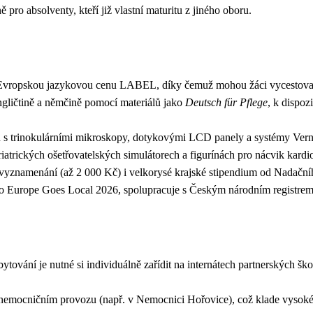
ro absolventy, kteří již vlastní maturitu z jiného oboru.
ní Evropskou jazykovou cenu LABEL, díky čemuž mohou žáci vycestova
ngličtině a němčině pomocí materiálů jako
Deutsch für Pflege
, k dispoz
 s trinokulárními mikroskopy, dotykovými LCD panely a systémy Vern
atrických ošetřovatelských simulátorech a figurínách pro nácvik kardi
 vyznamenání (až 2 000 Kč) i velkorysé krajské stipendium od Nadační
 jako Europe Goes Local 2026, spolupracuje s Českým národním registr
tování je nutné si individuálně zařídit na internátech partnerských 
nemocničním provozu (např. v Nemocnici Hořovice), což klade vysoké 