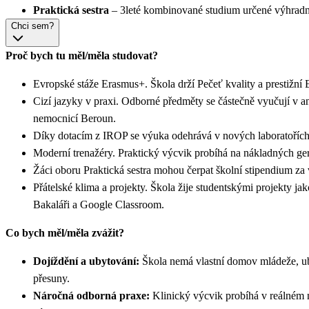
Praktická sestra
– 3leté kombinované studium určené výhradně p
Chci sem?
Proč bych tu měl/měla studovat?
Evropské stáže Erasmus+. Škola drží Pečeť kvality a prestiž
Cizí jazyky v praxi. Odborné předměty se částečně vyučují v a
nemocnicí Beroun.
Díky dotacím z IROP se výuka odehrává v nových laboratořích
Moderní trenažéry. Praktický výcvik probíhá na nákladných geri
Žáci oboru Praktická sestra mohou čerpat školní stipendium za
Přátelské klima a projekty. Škola žije studentskými projekty
Bakaláři a Google Classroom.
Co bych měl/měla zvážit?
Dojíždění a ubytování:
Škola nemá vlastní domov mládeže, uby
přesuny.
Náročná odborná praxe:
Klinický výcvik probíhá v reálném 