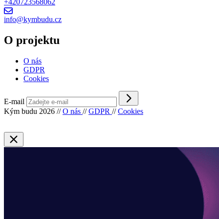
+420723568062
info@kymbudu.cz
O projektu
O nás
GDPR
Cookies
E-mail
Kým budu 2026
//
O nás
//
GDPR
//
Cookies