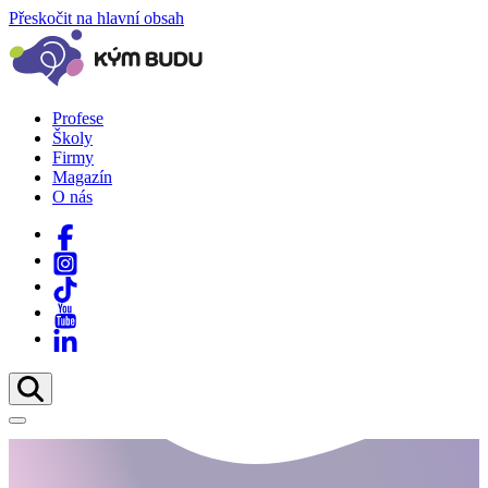
Přeskočit na hlavní obsah
Profese
Školy
Firmy
Magazín
O nás