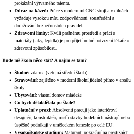
prokázání výtvarného talentu.
Důraz na kázeň:
Práce s moderními CNC stroji a v dílnách
vyžaduje vysokou míru zodpovědnosti, soustředění a
dodržování bezpečnostních pravidel.
Zdravotní limity:
Kvůli prašnému prostředí a práci s
materiály (laky, lepidla) je pro přijetí nutné potvrzení lékaře o
zdravotní způsobilosti.
Bude mě škola něco stát? A najím se tam?
Školné:
zdarma (veřejná střední škola)
Stravování:
zajištěno v moderní školní jídelně přímo v areálu
školy
Ubytování:
vlastní domov mládeže
Co bych dělal/dělala po škole?
Uplatnění v praxi:
Absolventi pracují jako interiéroví
designéři, konstruktéři, mistři stavby hudebních nástrojů nebo
úspěšně podnikají v uměleckém řemesle po celé EU.
Vysokoškolské studium:
Maturanti pokračují na prestižních