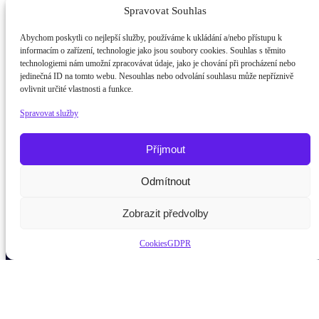
Spravovat Souhlas
Abychom poskytli co nejlepší služby, používáme k ukládání a/nebo přístupu k
informacím o zařízení, technologie jako jsou soubory cookies. Souhlas s těmito
technologiemi nám umožní zpracovávat údaje, jako je chování při procházení nebo
jedinečná ID na tomto webu. Nesouhlas nebo odvolání souhlasu může nepříznivě
ovlivnit určité vlastnosti a funkce.
Spravovat služby
Příjmout
Odmítnout
Potřebujete poradit?
Zeptejte
Zobrazit předvolby
Cookies
GDPR