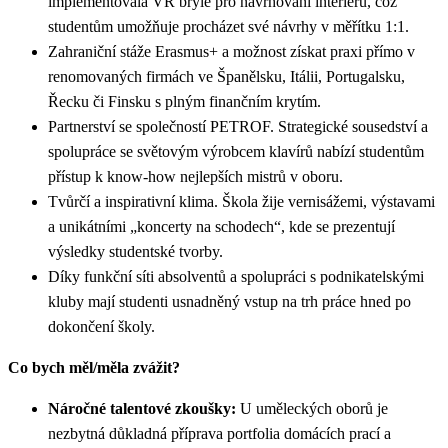
implementovala VR brýle pro navrhování interiérů, což
studentům umožňuje procházet své návrhy v měřítku 1:1.
Zahraniční stáže Erasmus+ a možnost získat praxi přímo v
renomovaných firmách ve Španělsku, Itálii, Portugalsku,
Řecku či Finsku s plným finančním krytím.
Partnerství se společností PETROF. Strategické sousedství a
spolupráce se světovým výrobcem klavírů nabízí studentům
přístup k know-how nejlepších mistrů v oboru.
Tvůrčí a inspirativní klima. Škola žije vernisážemi, výstavami
a unikátními „koncerty na schodech“, kde se prezentují
výsledky studentské tvorby.
Díky funkční síti absolventů a spolupráci s podnikatelskými
kluby mají studenti usnadněný vstup na trh práce hned po
dokončení školy.
Co bych měl/měla zvážit?
Náročné talentové zkoušky:
U uměleckých oborů je
nezbytná důkladná příprava portfolia domácích prací a