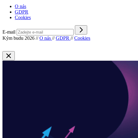
O nás
GDPR
Cookies
E-mail
Kým budu 2026
//
O nás
//
GDPR
//
Cookies