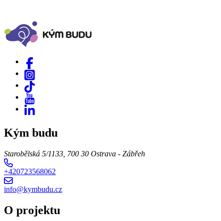
Kým budu
Starobělská 5/1133, 700 30 Ostrava - Zábřeh
+420723568062
info@kymbudu.cz
O projektu