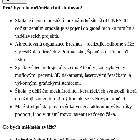
Proč bych tu měl/měla chtít studovat?
Škola je členem prestižní mezinárodní sítě škol UNESCO,
což studentům umožňuje zapojení do globálních kulturních a
vzdělávacích projektů.
Akreditovaná organizace Erasmus+ realizující odborné stáže
v prestižních firmách v Portugalsku, Španělsku, Francii či
Irsku.
Špičkové technologické zázemí. Ateliéry jsou vybaveny
muflovými pecemi, 3D tiskárnami, laserovými řezačkami a
výkonnými grafickými stanicemi.
Škola je dějištěm mezinárodních keramických sympozií, která
umožňují studentům přímý kontakt se světovými umělci.
Malé studijní skupiny a výuka vedená aktivními výtvarníky
podporují individuální rozvoj talentu každého žáka.
Co bych měl/měla zvážit?
Talentové síto:
Přijímací řízení se skládá výhradně z