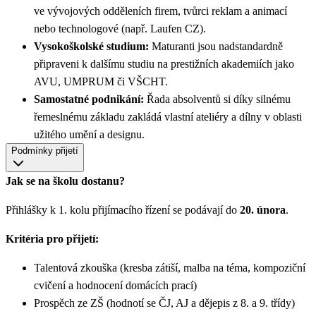
ve vývojových odděleních firem, tvůrci reklam a animací
nebo technologové (např. Laufen CZ).
Vysokoškolské studium:
Maturanti jsou nadstandardně
připraveni k dalšímu studiu na prestižních akademiích jako
AVU, UMPRUM či VŠCHT.
Samostatné podnikání:
Řada absolventů si díky silnému
řemeslnému základu zakládá vlastní ateliéry a dílny v oblasti
užitého umění a designu.
Podmínky přijetí
Jak se na školu dostanu?
Přihlášky k 1. kolu přijímacího řízení se podávají do
20. února
.
Kritéria pro přijetí:
Talentová zkouška (kresba zátiší, malba na téma, kompoziční
cvičení a hodnocení domácích prací)
Prospěch ze ZŠ (hodnotí se ČJ, AJ a dějepis z 8. a 9. třídy)