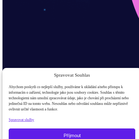
Spravovat Souhlas
Abychom poskytli co nejlepší služby, používáme k ukládání a/nebo přístupu k
informacím o zařízení, technologie jako jsou soubory cookies. Souhlas s těmito
technologiemi nám umožní zpracovávat údaje, jako je chování při procházení nebo
Odběr novinek popup
jedinečná ID na tomto webu. Nesouhlas nebo odvolání souhlasu může nepříznivě
ovlivnit určité vlastnosti a funkce.
E-mail
Spravovat služby
Kdo jsem?
žák / student
Příjmout