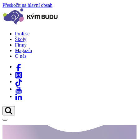
Přeskočit na hlavní obsah
Profese
Školy
Firmy
Magazín
O nás