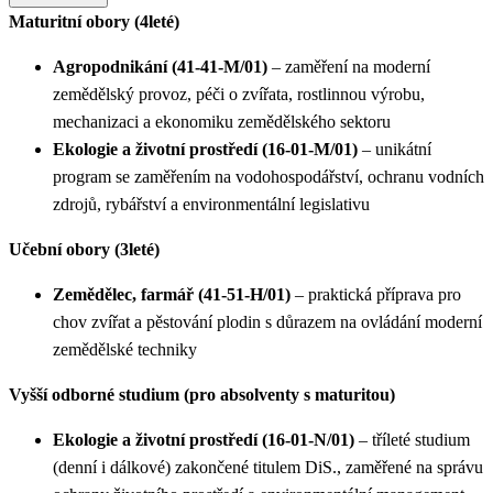
Maturitní obory (4leté)
Agropodnikání (41-41-M/01)
– zaměření na moderní
zemědělský provoz, péči o zvířata, rostlinnou výrobu,
mechanizaci a ekonomiku zemědělského sektoru
Ekologie a životní prostředí (16-01-M/01)
– unikátní
program se zaměřením na vodohospodářství, ochranu vodních
zdrojů, rybářství a environmentální legislativu
Učební obory (3leté)
Zemědělec, farmář (41-51-H/01)
– praktická příprava pro
chov zvířat a pěstování plodin s důrazem na ovládání moderní
zemědělské techniky
Vyšší odborné studium (pro absolventy s maturitou)
Ekologie a životní prostředí (16-01-N/01)
– tříleté studium
(denní i dálkové) zakončené titulem DiS., zaměřené na správu