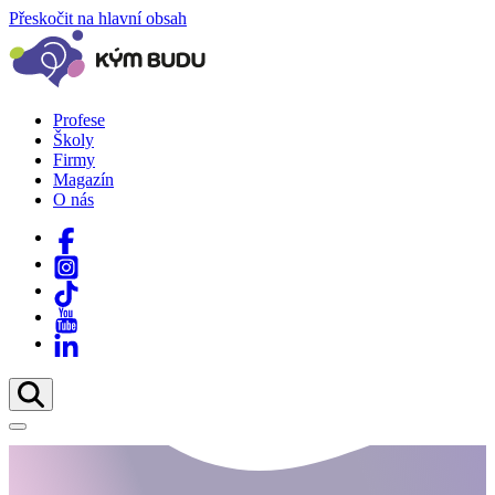
Přeskočit na hlavní obsah
Profese
Školy
Firmy
Magazín
O nás