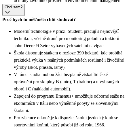
ochrany životního prostředí a environmentální management
Chci sem?
Proč bych tu měl/měla chtít studovat?
Moderní technologie v praxi. Studenti pracují s nejnovější
technikou, včetně dronů pro monitoring polodin a traktorů
John Deere či Zetor vybavených satelitní navigací.
Škola disponuje statkem o rozloze 390 hektarů, kde probíhá
praktická výuka v reálných podmínkách rostlinné i živočišné
výroby (skot, prasata, lamy).
V rámci studia mohou žáci bezplatně získat řidičské
oprávnění pro skupiny B (auto), T (traktor) a u vybraných
oborů i C (nákladní automobil).
Zapojení do programu Erasmus+ umožňuje odborné stáže na
ekofarmách v Itálii nebo výměnné pobyty se slovenskými
školami.
Pro zájemce o koně je k dispozici školní jezdecký klub se
sportovními koňmi, který působí již od roku 1966.