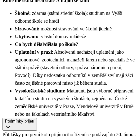
Bude mě škola něco stát? A najím se tam?
Školné:
zdarma (státní střední škola); studium na Vyšší
odborné škole se hradí
Stravování:
možnost stravování ve školní jídelně
Ubytování:
vlastní domov mládeže
Co bych dělal/dělala po škole?
Uplatnění v praxi
: Absolventi nacházejí uplatnění jako
agronomové, zootechnici, manažeři farem nebo specialisté ve
státní správě (stavební odbory, správa národních parků,
Povodí). Díky nedostatku odborníků v zemědělství mají žáci
často zajištěné pracovní místo již během studia.
Vysokoškolské studium:
Maturanti jsou výborně připraveni
k dalšímu studiu na vysokých školách, zejména na České
zemědělské univerzitě v Praze, Mendelově univerzitě v Brně
nebo na fakultách veterinárního lékařství.
Podmínky přijetí
Přihlášky pro první kolo přijímacího řízení se podávají do 20. února.