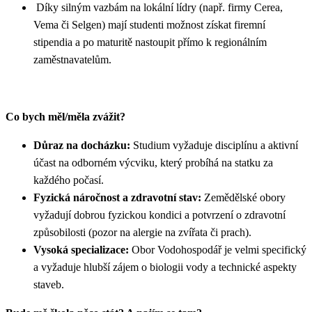
Díky silným vazbám na lokální lídry (např. firmy Cerea,
Vema či Selgen) mají studenti možnost získat firemní
stipendia a po maturitě nastoupit přímo k regionálním
zaměstnavatelům.
Co bych měl/měla zvážit?
Důraz na docházku:
Studium vyžaduje disciplínu a aktivní
účast na odborném výcviku, který probíhá na statku za
každého počasí.
Fyzická náročnost a zdravotní stav:
Zemědělské obory
vyžadují dobrou fyzickou kondici a potvrzení o zdravotní
způsobilosti (pozor na alergie na zvířata či prach).
Vysoká specializace:
Obor Vodohospodář je velmi specifický
a vyžaduje hlubší zájem o biologii vody a technické aspekty
staveb.