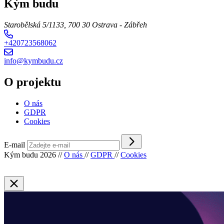
Kým budu
Starobělská 5/1133, 700 30 Ostrava - Zábřeh
+420723568062
info@kymbudu.cz
O projektu
O nás
GDPR
Cookies
E-mail
Kým budu 2026
//
O nás
//
GDPR
//
Cookies