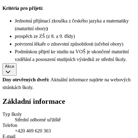
Kritéria pro přijetí:
Jednotná přijímací zkouška z českého jazyka a matematiky
(maturitní obory
)
prospěch ze ZŠ (z 8. a 9. třídy)
potvrzení lékaře o zdravotní způsobilosti (učební obory)
Podmínkou přijetí ke studiu na VOŠ je ukončené maturitní
vzdělání a posouzení studijních výsledků ze střední školy.
Akce
Dny otevřených dveří:
Aktuální informace najdete na webových
stránkách školy.
Základní informace
Typ školy
Střední odborné učiliště
Telefon
+420 469 620 363
E-mail