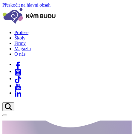
Přeskočit na hlavní obsah
Profese
Školy
Firmy
Magazín
O nás