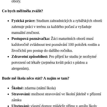
obory.
Co bych měl/měla zvážit?
Fyzická práce:
Studium zahradnických a rybářských oborů
zahrnuje práci v terénu za každého počasí a vyžaduje
manuální zručnost.
Postupová poznávačka:
Žáci maturitních oborů musí
každoročně zvládnout test poznávání 100 položek rostlin a
živočichů pro postup do dalšího ročníku.
Zdravotní způsobilost:
Pro přijetí ke studiu je nezbytné
potvrzení od lékaře (zejména kvůli práci s půdou a
alergenům).
Bude mě škola něco stát? A najím se tam?
Školné:
zdarma (státní škola)
Stravování:
možnost stravování ve školní jídelně v přízemí
zámku
Ubytování:
vlastní domov mládeže přímo v areálu školy