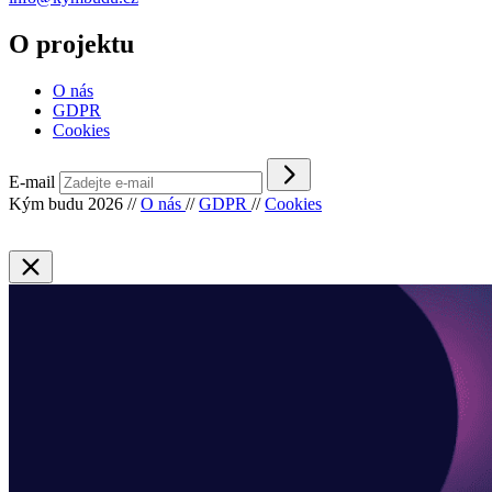
O projektu
O nás
GDPR
Cookies
E-mail
Kým budu 2026
//
O nás
//
GDPR
//
Cookies