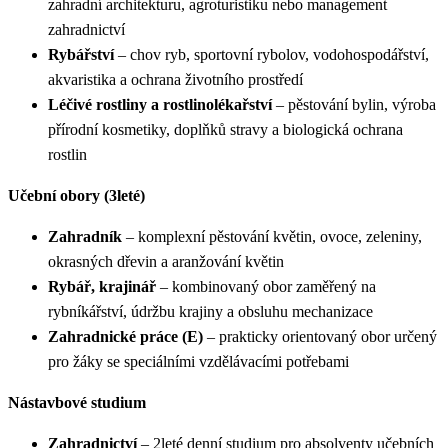
zahradní architekturu, agroturistiku nebo management
zahradnictví
Rybářství
– chov ryb, sportovní rybolov, vodohospodářství,
akvaristika a ochrana životního prostředí
Léčivé rostliny a rostlinolékařství
– pěstování bylin, výroba
přírodní kosmetiky, doplňků stravy a biologická ochrana
rostlin
Učební obory (3leté)
Zahradník
– komplexní pěstování květin, ovoce, zeleniny,
okrasných dřevin a aranžování květin
Rybář, krajinář
– kombinovaný obor zaměřený na
rybníkářství, údržbu krajiny a obsluhu mechanizace
Zahradnické práce (E)
– prakticky orientovaný obor určený
pro žáky se speciálními vzdělávacími potřebami
Nástavbové studium
Zahradnictví
– 2leté denní studium pro absolventy učebních