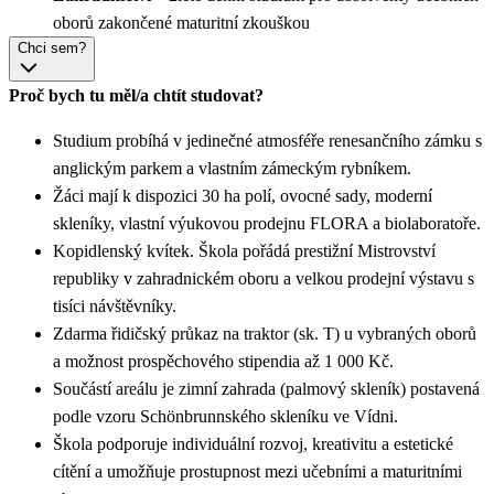
oborů zakončené maturitní zkouškou
Chci sem?
Proč bych tu měl/a chtít studovat?
Studium probíhá v jedinečné atmosféře renesančního zámku s
anglickým parkem a vlastním zámeckým rybníkem.
Žáci mají k dispozici 30 ha polí, ovocné sady, moderní
skleníky, vlastní výukovou prodejnu FLORA a biolaboratoře.
Kopidlenský kvítek. Škola pořádá prestižní Mistrovství
republiky v zahradnickém oboru a velkou prodejní výstavu s
tisíci návštěvníky.
Zdarma řidičský průkaz na traktor (sk. T) u vybraných oborů
a možnost prospěchového stipendia až 1 000 Kč.
Součástí areálu je zimní zahrada (palmový skleník) postavená
podle vzoru Schönbrunnského skleníku ve Vídni.
Škola podporuje individuální rozvoj, kreativitu a estetické
cítění a umožňuje prostupnost mezi učebními a maturitními