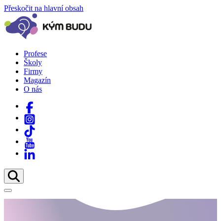
Přeskočit na hlavní obsah
Profese
Školy
Firmy
Magazín
O nás