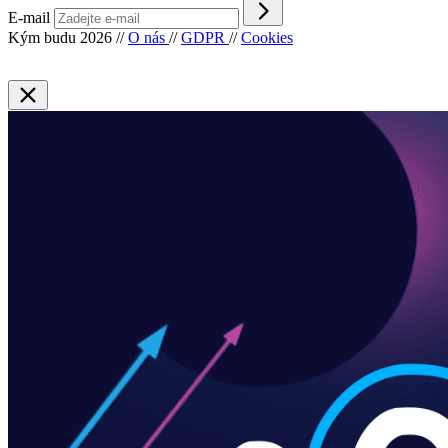
E-mail
Kým budu 2026
//
O nás
//
GDPR
//
Cookies