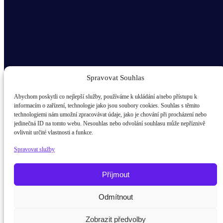
Spravovat Souhlas
Abychom poskytli co nejlepší služby, používáme k ukládání a/nebo přístupu k
informacím o zařízení, technologie jako jsou soubory cookies. Souhlas s těmito
technologiemi nám umožní zpracovávat údaje, jako je chování při procházení nebo
Odběr novinek popup
jedinečná ID na tomto webu. Nesouhlas nebo odvolání souhlasu může nepříznivě
ovlivnit určité vlastnosti a funkce.
E-mail
Spravovat služby
Kdo jsem?
žák / student
Příjmout
Rodič
Odmítnout
Potřebujete poradit?
Zeptejte se naš
Pedagog
Zobrazit předvolby