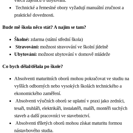
všech zájemců o ubytování.
Technické a řemeslné obory vyžadují manuální zručnost a
praktické dovednosti.
Bude mě škola něco stát? A najím se tam?
Školné:
zdarma (státní střední škola)
Stravování:
možnost stravování ve školní jídelně
Ubytování:
možnost ubytování v domově mládeže
Co bych dělal/dělala po škole?
Absolventi maturitních oborů mohou pokračovat ve studiu na
vyšších odborných nebo vysokých školách technického a
ekonomického zaměření.
Absolventi výučních oborů se uplatní v praxi jako zedníci,
tesaři, truhláři, elektrikáři, instalatéři, malíři, montéři suchých
staveb a další pracovníci ve stavebnictví.
Absolventi tříletých oborů mohou získat maturitu formou
nástavbového studia.