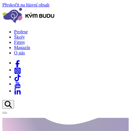
Přeskočit na hlavní obsah
Profese
Školy
Firmy
Magazín
O nás