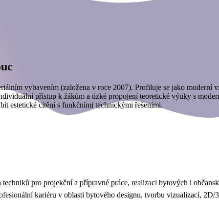
ouc
iálním vybavením (založena v roce 2007). Profiluje se jako moderní vz
ndividuální přístup k žákům a úzké propojení teoretické výuky s mode
it estetické cítění s funkčními technickými řešeními.
 techniků pro projekční a přípravné práce, realizaci bytových i občansk
fesionální kariéru v oblasti bytového designu, tvorbu vizualizací, 2D/