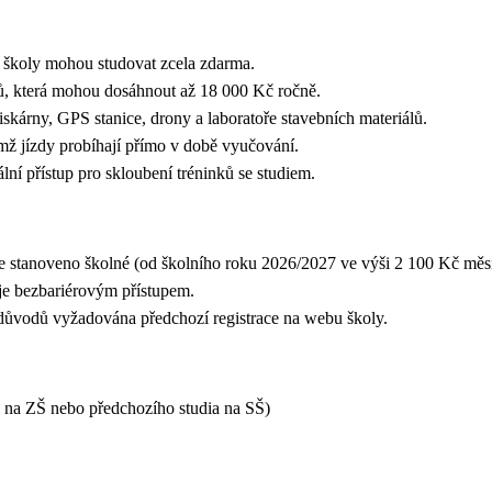
 školy mohou studovat zcela zdarma.
ků, která mohou dosáhnout až 18 000 Kč ročně.
kárny, GPS stanice, drony a laboratoře stavebních materiálů.
mž jízdy probíhají přímo v době vyučování.
lní přístup pro skloubení tréninků se studiem.
, je stanoveno školné (od školního roku 2026/2027 ve výši 2 100 Kč měs
je bezbariérovým přístupem.
 důvodů vyžadována předchozí registrace na webu školy.
 na ZŠ nebo předchozího studia na SŠ)