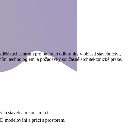
dělávací centrum pro budoucí odborníky v oblasti stavebnictví,
rními technologiemi a požadavky současné architektonické praxe.
ých staveb a rekonstrukcí.
3D modelování a práci s prostorem.