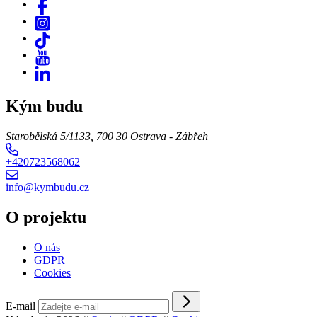
Kým budu
Starobělská 5/1133, 700 30 Ostrava - Zábřeh
+420723568062
info@kymbudu.cz
O projektu
O nás
GDPR
Cookies
E-mail