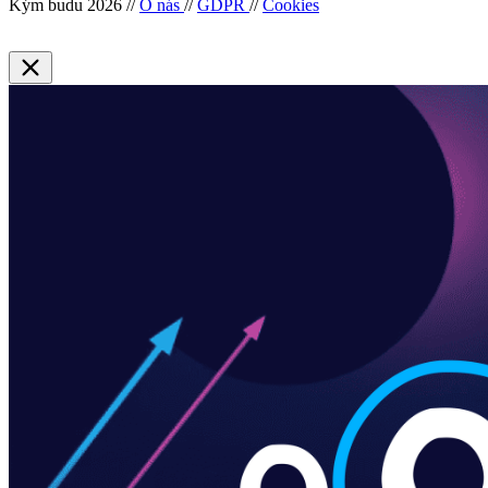
Kým budu 2026
//
O nás
//
GDPR
//
Cookies