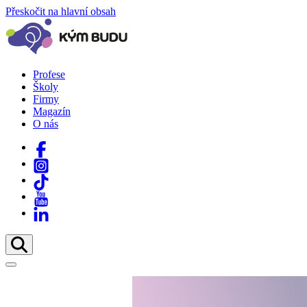
Přeskočit na hlavní obsah
Profese
Školy
Firmy
Magazín
O nás