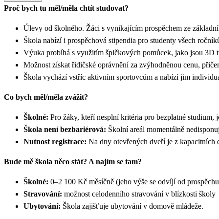
Proč bych tu měl/měla chtít studovat?
Úlevy od školného. Žáci s vynikajícím prospěchem ze základní
Škola nabízí i prospěchová stipendia pro studenty všech roční
Výuka probíhá s využitím špičkových pomůcek, jako jsou 3D tis
Možnost získat řidičské oprávnění za zvýhodněnou cenu, přiče
Škola vychází vstříc aktivním sportovcům a nabízí jim individuá
Co bych měl/měla zvážit?
Školné:
Pro žáky, kteří nesplní kritéria pro bezplatné studium
Škola není bezbariérová:
Školní areál momentálně nedisponu
Nutnost registrace:
Na dny otevřených dveří je z kapacitních
Bude mě škola něco stát? A najím se tam?
Školné:
0–2 100 Kč měsíčně (jeho výše se odvíjí od prospěchu
Stravování:
možnost celodenního stravování v blízkosti školy
Ubytování:
Škola zajišťuje ubytování v domově mládeže.