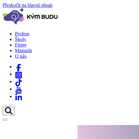
Přeskočit na hlavní obsah
Profese
Školy
Firmy
Magazín
O nás