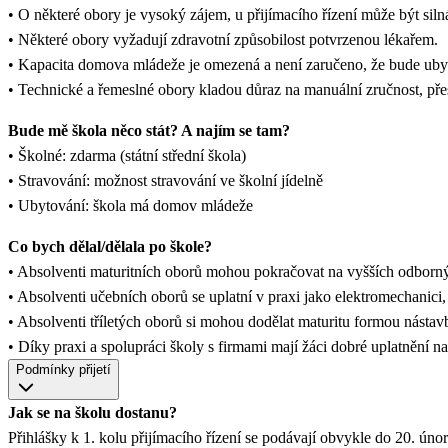
• O některé obory je vysoký zájem, u přijímacího řízení může být sil
• Některé obory vyžadují zdravotní způsobilost potvrzenou lékařem.
• Kapacita domova mládeže je omezená a není zaručeno, že bude uby
• Technické a řemeslné obory kladou důraz na manuální zručnost, přes
Bude mě škola něco stát? A najím se tam?
• Školné: zdarma (státní střední škola)
• Stravování: možnost stravování ve školní jídelně
• Ubytování: škola má domov mládeže
Co bych dělal/dělala po škole?
• Absolventi maturitních oborů mohou pokračovat na vyšších odborn
• Absolventi učebních oborů se uplatní v praxi jako elektromechanici, in
• Absolventi tříletých oborů si mohou dodělat maturitu formou nástav
• Díky praxi a spolupráci školy s firmami mají žáci dobré uplatnění na
Podmínky přijetí
Jak se na školu dostanu?
Přihlášky k 1. kolu přijímacího řízení se podávají obvykle do 20. únor