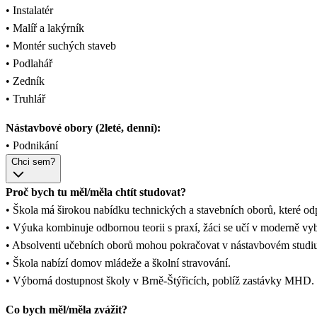
• Instalatér
• Malíř a lakýrník
• Montér suchých staveb
• Podlahář
• Zedník
• Truhlář
Nástavbové obory (2leté, denní):
• Podnikání
Chci sem?
Proč bych tu měl/měla chtít studovat?
• Škola má širokou nabídku technických a stavebních oborů, které od
• Výuka kombinuje odbornou teorii s praxí, žáci se učí v moderně vy
• Absolventi učebních oborů mohou pokračovat v nástavbovém studiu 
• Škola nabízí domov mládeže a školní stravování.
• Výborná dostupnost školy v Brně-Štýřicích, poblíž zastávky MHD.
Co bych měl/měla zvážit?