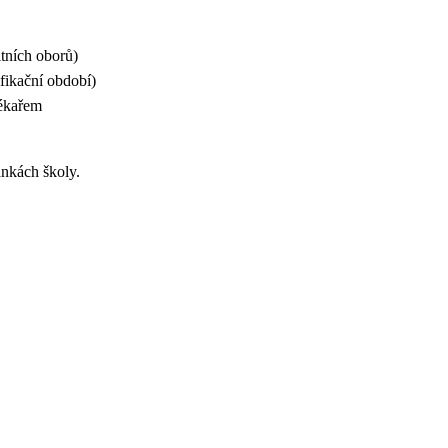
itních oborů)
ifikační období)
lékařem
nkách školy.