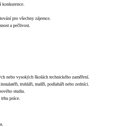
ná konkurence.
tování pro všechny zájemce.
nost a pečlivost.
ých nebo vysokých školách technického zaměření.
stalatéři, truhláři, malíři, podlaháři nebo zedníci.
bového studia.
 trhu práce.
a.