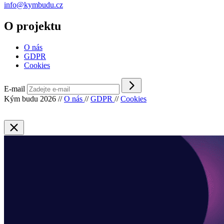
info@kymbudu.cz
O projektu
O nás
GDPR
Cookies
E-mail
Kým budu 2026
//
O nás
//
GDPR
//
Cookies