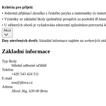
Kritéria pro přijetí:
• Jednotná přijímací zkouška z českého jazyka a matematiky (u matur
• Výsledky ze základní školy (průměrný prospěch za poslední tři klas
• U některých oborů je vyžadována zdravotní způsobilost potvrzená 
Akce
Dny otevřených dveří:
Aktuální informace najdete na webových strá
Základní informace
Typ školy
Střední odborné učiliště
Telefon
+420 543 424 511
E-mail
sou@jilova.cz
Adresa
Jílová 36g, 639 00 Brno