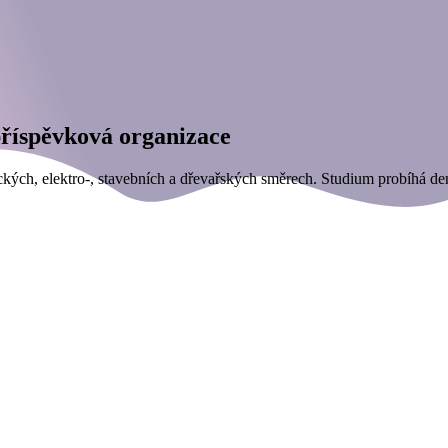
 příspěvková organizace
ckých, elektro-, stavebních a dřevařských směrech. Studium probíhá de