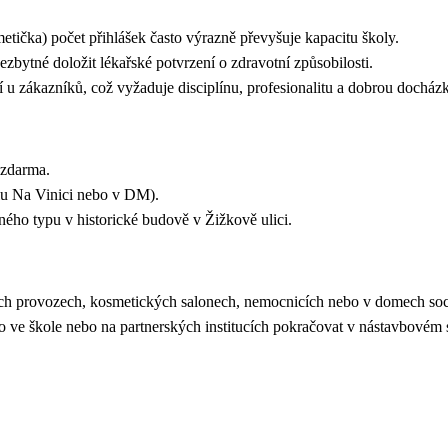
ička) počet přihlášek často výrazně převyšuje kapacitu školy.
nezbytné doložit lékařské potvrzení o zdravotní způsobilosti.
u zákazníků, což vyžaduje disciplínu, profesionalitu a dobrou docház
 zdarma.
álu Na Vinici nebo v DM).
ho typu v historické budově v Žižkově ulici.
ých provozech, kosmetických salonech, nemocnicích nebo v domech soci
e škole nebo na partnerských institucích pokračovat v nástavbovém st