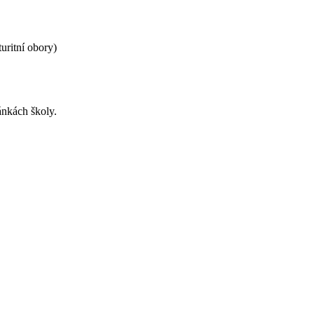
uritní obory)
ánkách školy.