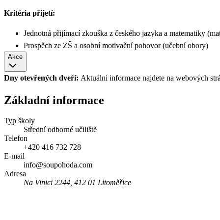
Kritéria přijetí:
Jednotná přijímací zkouška z českého jazyka a matematiky (mat
Prospěch ze ZŠ a osobní motivační pohovor (učební obory)
Akce
Dny otevřených dveří:
Aktuální informace najdete na webových str
Základní informace
Typ školy
Střední odborné učiliště
Telefon
+420 416 732 728
E-mail
info@soupohoda.com
Adresa
Na Vinici 2244, 412 01 Litoměřice