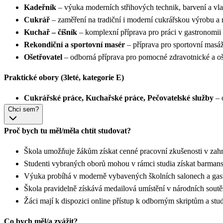
Kadeřník
– výuka moderních střihových technik, barvení a vl
Cukrář
– zaměření na tradiční i moderní cukrářskou výrobu a
Kuchař – číšník
– komplexní příprava pro práci v gastronomii
Rekondiční a sportovní masér
– příprava pro sportovní masáž
Ošetřovatel
– odborná příprava pro pomocné zdravotnické a oše
Praktické obory (3leté, kategorie E)
Cukrářské práce, Kuchařské práce, Pečovatelské služby
– 
Chci sem?
Proč bych tu měl/měla chtít studovat?
Škola umožňuje žákům získat cenné pracovní zkušenosti v zahran
Studenti vybraných oborů mohou v rámci studia získat barmanské,
Výuka probíhá v moderně vybavených školních salonech a gastr
Škola pravidelně získává medailová umístění v národních soutěž
Žáci mají k dispozici online přístup k odborným skriptům a stu
Co bych měl/a zvážit?