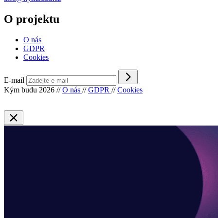
O projektu
O nás
GDPR
Cookies
E-mail
Kým budu 2026
//
O nás
//
GDPR
//
Cookies