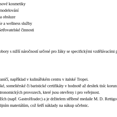
asové kosmetiky
 modelování
 a obsluze
e a wellness služby
třovatelské činnosti
obory s nižší náročností určené pro žáky se specifickými vzdělávacími 
ičí, například v kulinářském centru v italské Tropei.
 someliérské či baristické certifikáty v hodnotě až desítek tisíc korun
onomických provozech, které jsou otevřeny i pro veřejnost.
ích (např. GastroHradec) a je držitelem stříbrné medaile M. D. Rettigo
dijním materiálům, což šetří náklady na nákup učebnic.