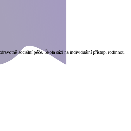
ravotně-sociální péče. Škola sází na individuální přístup, rodinnou