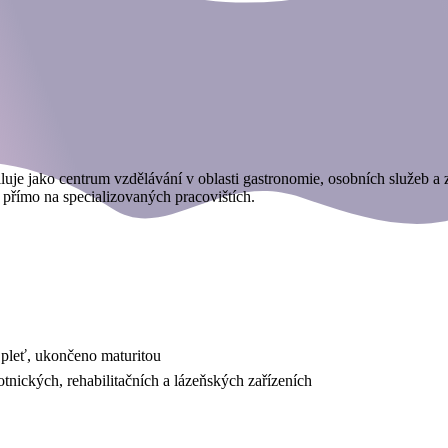
uje jako centrum vzdělávání v oblasti gastronomie, osobních služeb a zd
 přímo na specializovaných pracovištích.
o pleť, ukončeno maturitou
tnických, rehabilitačních a lázeňských zařízeních