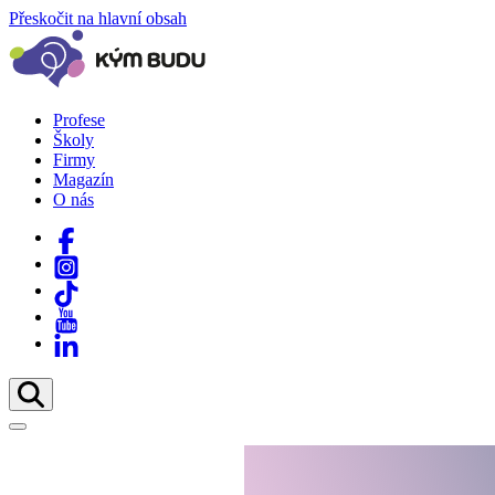
Přeskočit na hlavní obsah
Profese
Školy
Firmy
Magazín
O nás