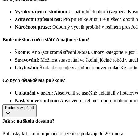
Vysoký zájem o studium:
U maturitních oborů (zejména Kosmet
Zdravotní způsobilost:
Pro přijetí ke studiu je u všech oborů 
Náročnost praxe:
Odborný výcvik probíhá v reálném prostředí 
Bude mě škola něco stát? A najím se tam?
Školné:
Ano (soukromá střední škola). Obory kategorie E jsou
Stravování:
Možnost stravování ve školní jídelně (oběd v are
Ubytování:
Škola disponuje vlastním domovem mládeže rodinné
Co bych dělal/dělala po škole?
Uplatnění v praxi:
Absolventi se úspěšně uplatňují v hotelov
Nástavbové studium:
Absolventi učebních oborů mohou přímo v
Podmínky přijetí
Jak se na školu dostanu?
Přihlášky k 1. kolu přijímacího řízení se podávají do 20. února.