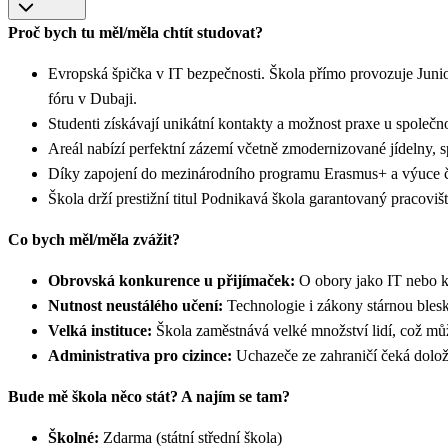
Proč bych tu měl/měla chtít studovat?
Evropská špička v IT bezpečnosti. Škola přímo provozuje Junio
fóru v Dubaji.
Studenti získávají unikátní kontakty a možnost praxe u spo
Areál nabízí perfektní zázemí včetně zmodernizované jídelny,
Díky zapojení do mezinárodního programu Erasmus+ a výuce čt
Škola drží prestižní titul Podnikavá škola garantovaný pracoviš
Co bych měl/měla zvážit?
Obrovská konkurence u přijímaček:
O obory jako IT nebo k
Nutnost neustálého učení:
Technologie i zákony stárnou ble
Velká instituce:
Škola zaměstnává velké množství lidí, což mů
Administrativa pro cizince:
Uchazeče ze zahraničí čeká dolože
Bude mě škola něco stát? A najím se tam?
Školné:
Zdarma (státní střední škola)