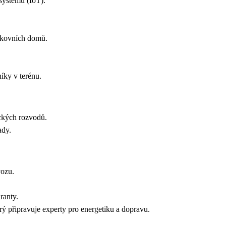
h systémů (IoT).
.
bankovních domů.
zníky v terénu.
trických rozvodů.
klady.
ovozu.
turanty.
rý připravuje experty pro energetiku a dopravu.