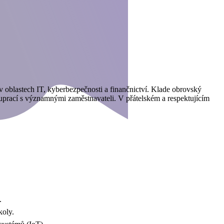
 v oblastech IT, kyberbezpečnosti a finančnictví. Klade obrovský
uprací s významnými zaměstnavateli. V přátelském a respektujícím
ry.
školy.