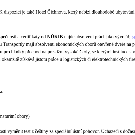
K dispozici je také Hotel Čichnova, který nabízí dlouhodobé ubytován
ečnosti a certifikáty od
NÚKIB
najde absolvent práci jako vývojář,
s
ru Transportly mají absolventi ekonomických oborů otevřené dveře na 
u pro hladký přechod na prestižní vysoké školy, se kterými instituce
kamžitě získává jistotu práce u logistických či elektrotechnických fi
a.
(maturitní obory)
sti vyměnit test z češtiny za speciální ústní pohovor. Uchazeči s doč