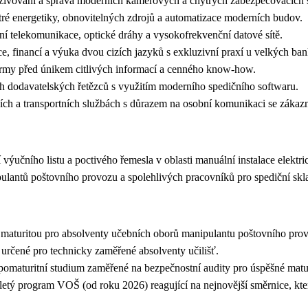
 oživování a správa moderních kamerových a chytrých zabezpečovacíc
tré energetiky, obnovitelných zdrojů a automatizace moderních budov
í telekomunikace, optické dráhy a vysokofrekvenční datové sítě.
e, financí a výuka dvou cizích jazyků s exkluzivní praxí u velkých 
 firmy před únikem citlivých informací a cenného know-how.
ích dodavatelských řetězců s využitím moderního spedičního softwaru.
ích a transportních službách s důrazem na osobní komunikaci se záka
í výučního listu a poctivého řemesla v oblasti manuální instalace elek
pulantů poštovního provozu a spolehlivých pracovníků pro spediční s
 maturitou pro absolventy učebních oborů manipulantu poštovního pr
určené pro technicky zaměřené absolventy učilišť.
í pomaturitní studium zaměřené na bezpečnostní audity pro úspěšné ma
etý program VOŠ (od roku 2026) reagující na nejnovější směrnice, kte