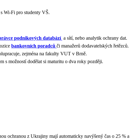
í s Wi-Fi pro studenty VŠ.
právce podnikových databází
a sítí, nebo analytik ochrany dat.
pozice
bankovních poradců
či manažerů dodavatelských řetězců.
 spolupracuje, zejména na fakulty VUT v Brně.
rem s možností dodělat si maturitu o dva roky později.
asnou ochranou z Ukrajiny mají automaticky navýšený čas o 25 % a