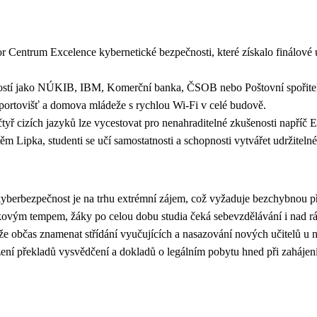
r Centrum Excelence kybernetické bezpečnosti, které získalo finálové
lečností jako NÚKIB, IBM, Komerční banka, ČSOB nebo Poštovní spoři
 sportovišť a domova mládeže s rychlou Wi-Fi v celé budově.
yř cizích jazyků lze vycestovat pro nenahraditelné zkušenosti napří
těm Lipka, studenti se učí samostatnosti a schopnosti vytvářet udržite
yberbezpečnost je na trhu extrémní zájem, což vyžaduje bezchybnou p
skovým tempem, žáky po celou dobu studia čeká sebevzdělávání i nad
že občas znamenat střídání vyučujících a nasazování nových učitelů 
ní překladů vysvědčení a dokladů o legálním pobytu hned při zahájení