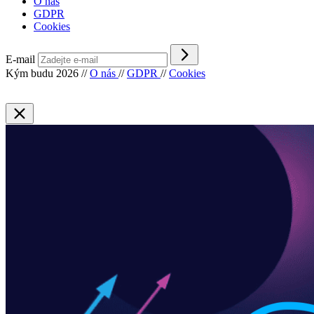
O nás
GDPR
Cookies
E-mail
Kým budu 2026
//
O nás
//
GDPR
//
Cookies