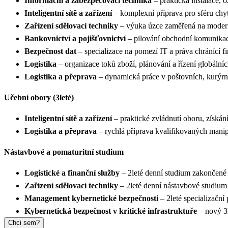
Informační a zabezpečovací technika
– praktická instalace,
Inteligentní sítě a zařízení
– komplexní příprava pro sféru chy
Zařízení sdělovací techniky
– výuka úzce zaměřená na modern
Bankovnictví a pojišťovnictví
– pilování obchodní komunikac
Bezpečnost dat
– specializace na pomezí IT a práva chránící
Logistika
– organizace toků zboží, plánování a řízení globáln
Logistika a přeprava
– dynamická práce v poštovních, kurýrn
Učební obory (3leté)
Inteligentní sítě a zařízení
– praktické zvládnutí oboru, získán
Logistika a přeprava
– rychlá příprava kvalifikovaných mani
Nástavbové a pomaturitní studium
Logistické a finanční služby
– 2leté denní studium zakončené
Zařízení sdělovací techniky
– 2leté denní nástavbové studium 
Management kybernetické bezpečnosti
– 2leté specializačn
Kybernetická bezpečnost v kritické infrastruktuře
– nový 3l
Chci sem?