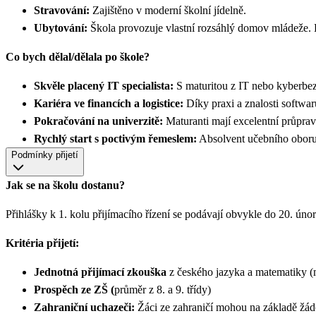
Stravování:
Zajištěno v moderní školní jídelně.
Ubytování:
Škola provozuje vlastní rozsáhlý domov mládeže. 
Co bych dělal/dělala po škole?
Skvěle placený IT specialista:
S maturitou z IT nebo kyberbezp
Kariéra ve financích a logistice:
Díky praxi a znalosti softwa
Pokračování na univerzitě:
Maturanti mají excelentní průprav
Rychlý start s poctivým řemeslem:
Absolvent učebního oboru o
Podmínky přijetí
Jak se na školu dostanu?
Přihlášky k 1. kolu přijímacího řízení se podávají obvykle do 20. únor
Kritéria přijetí:
Jednotná přijímací zkouška
z českého jazyka a matematiky 
Prospěch ze ZŠ (
průměr z 8. a 9. třídy)
Zahraniční uchazeči:
Žáci ze zahraničí mohou na základě žádo