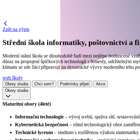
Zpět na výpis
Střední škola informatiky, poštovnictví a 
Moderní státní škola se dlouhodobě řadí mezi nejlépe hodnocené vzděl
důraz na propojení špičkových technologií s řemesly, udržitelným m
klimatu se zde žáci připravují na dynamické výzvy moderního trhu p
web školy
Obory studia
Chci sem?
Podmínky přijetí
Akce
Obory studia
Maturitní obory (4leté)
Informační technologie
– vývoj webů, správa sítí, sestavován
Kybernetická bezpečnost
– elitní technologický obor zaměřený
Technické lyceum
– studium s rozšířenou výukou matematiky 