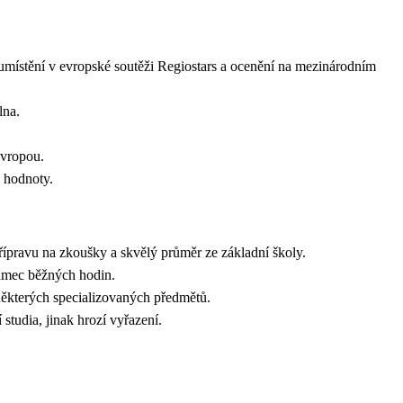
 umístění v evropské soutěži Regiostars a ocenění na mezinárodním
telna.
č Evropou.
lné hodnoty.
řípravu na zkoušky a skvělý průměr ze základní školy.
 rámec běžných hodin.
u některých specializovaných předmětů.
 studia, jinak hrozí vyřazení.