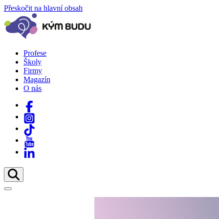
Přeskočit na hlavní obsah
Profese
Školy
Firmy
Magazín
O nás