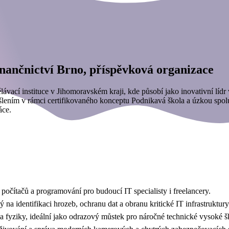
finančnictví Brno, příspěvková organizace
ávací instituce v Jihomoravském kraji, kde působí jako inovativní lídr
yšlením v rámci certifikovaného konceptu Podnikavá škola a úzkou spol
ráce.
í počítačů a programování pro budoucí IT specialisty i freelancery.
 na identifikaci hrozeb, ochranu dat a obranu kritické IT infrastruktu
a fyziky, ideální jako odrazový můstek pro náročné technické vysoké 