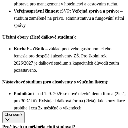
příprava pro management v hotelnictví a cestovním ruchu.
Veřejnosprávní činnost
(ŠVP:
Veřejná správa a právo
) –
studium zaměřené na právo, administrativu a fungování státní
správy.
Učební obory (3leté dálkové studium):
Kuchař – číšník
– základ poctivého gastronomického
řemesla pro dospělé i absolventy ZŠ. Pro školní rok
2026/2027 je dálkové studium z kapacitních důvodů zatím
pozastaveno.
Nástavbové studium (pro absolventy s výučním listem):
Podnikání
– od 1. 9. 2026 se nově otevírá denní forma (2letá,
pro 30 žáků). Existuje i dálková forma (2letá), kde konzultace
probíhají cca 2x měsíčně o víkendech.
Chci sem?
Proč bych tu měl/měla chtít studovat?