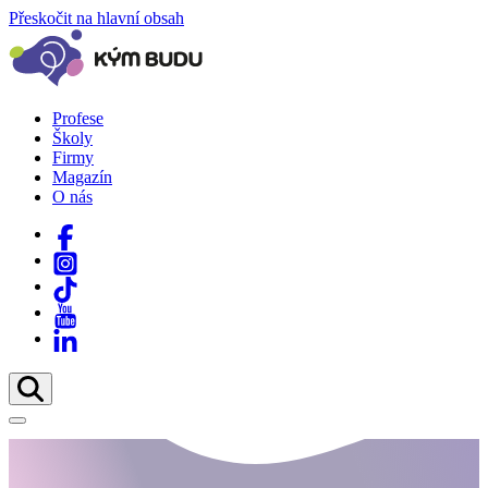
Přeskočit na hlavní obsah
Profese
Školy
Firmy
Magazín
O nás