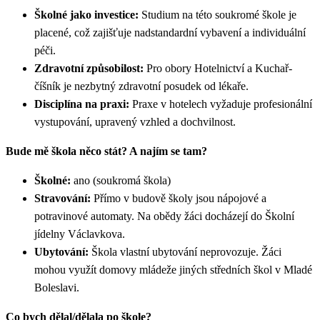
Školné jako investice:
Studium na této soukromé škole je
placené, což zajišťuje nadstandardní vybavení a individuální
péči.
Zdravotní způsobilost:
Pro obory Hotelnictví a Kuchař-
číšník je nezbytný zdravotní posudek od lékaře.
Disciplína na praxi:
Praxe v hotelech vyžaduje profesionální
vystupování, upravený vzhled a dochvilnost.
Bude mě škola něco stát? A najím se tam?
Školné:
ano (soukromá škola)
Stravování:
Přímo v budově školy jsou nápojové a
potravinové automaty. Na obědy žáci docházejí do Školní
jídelny Václavkova.
Ubytování:
Škola vlastní ubytování neprovozuje. Žáci
mohou využít domovy mládeže jiných středních škol v Mladé
Boleslavi.
Co bych dělal/dělala po škole?