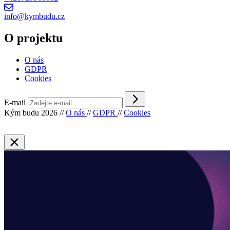
info@kymbudu.cz
O projektu
O nás
GDPR
Cookies
E-mail
Kým budu 2026
//
O nás
//
GDPR
//
Cookies