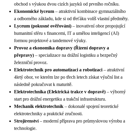
obchod s výukou dvou cizích jazyků od prvního ročníku.
Ekonomické lyceum
– atraktivní kombinace gymnaziálního
a odborného základu, kde si od třeťáku volíš vlastní předměty.
Lyceum (pokusné ověřování)
– inovativní obor propojující
humanitní sféru s financemi, IT a umělou inteligencí (AI)
formou projektové a tandemové výuky.
Provoz a ekonomika dopravy (Řízení dopravy a
přepravy)
– specializace na drážní logistiku a bezpečný
železniční provoz.
Elektrotechnik pro automatizaci a robotizaci
– atraktivní
4letý obor, ve kterém lze po třech letech získat výuční list a
následně pokračovat k maturitě.
Elektrotechnika (Elektrická trakce v dopravě)
– výborný
start pro drážní energetiku a trakční infrastrukturu.
Mechanik elektrotechnik
– dokonalé spojení teoretické
elektrotechniky a praktické zručnosti.
Strojírenství
– moderní příprava pro průmyslovou výrobu a
technologie.