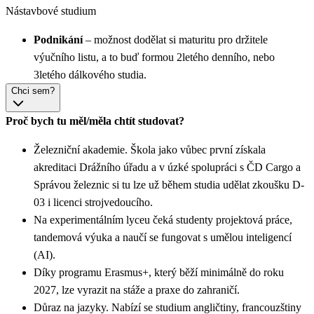
Nástavbové studium
Podnikání
– možnost dodělat si maturitu pro držitele
výučního listu, a to buď formou 2letého denního, nebo
3letého dálkového studia.
Chci sem?
Proč bych tu měl/měla chtít studovat?
Železniční akademie. Škola jako vůbec první získala
akreditaci Drážního úřadu a v úzké spolupráci s ČD Cargo a
Správou železnic si tu lze už během studia udělat zkoušku D-
03 i licenci strojvedoucího.
Na experimentálním lyceu čeká studenty projektová práce,
tandemová výuka a naučí se fungovat s umělou inteligencí
(AI).
Díky programu Erasmus+, který běží minimálně do roku
2027, lze vyrazit na stáže a praxe do zahraničí.
Důraz na jazyky. Nabízí se studium angličtiny, francouzštiny