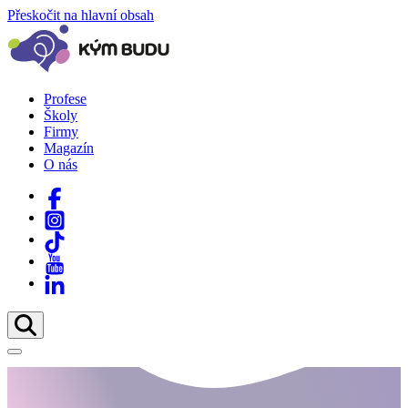
Přeskočit na hlavní obsah
Profese
Školy
Firmy
Magazín
O nás