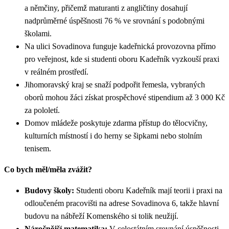
a němčiny, přičemž maturanti z angličtiny dosahují
nadprůměrné úspěšnosti 76 % ve srovnání s podobnými
školami.
Na ulici Sovadinova funguje kadeřnická provozovna přímo
pro veřejnost, kde si studenti oboru Kadeřník vyzkouší praxi
v reálném prostředí.
Jihomoravský kraj se snaží podpořit řemesla, vybraných
oborů mohou žáci získat prospěchové stipendium až 3 000 Kč
za pololetí.
Domov mládeže poskytuje zdarma přístup do tělocvičny,
kulturních místností i do herny se šipkami nebo stolním
tenisem.
Co bych měl/měla zvážit?
Budovy školy:
Studenti oboru Kadeřník mají teorii i praxi na
odloučeném pracovišti na adrese Sovadinova 6, takže hlavní
budovu na nábřeží Komenského si tolik neužijí.
Náročnější matematika:
V celostátním srovnání úspěšnosti