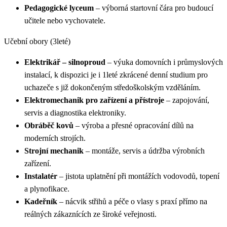
Pedagogické lyceum
– výborná startovní čára pro budoucí
učitele nebo vychovatele.
Učební obory (3leté)
Elektrikář – silnoproud
– výuka domovních i průmyslových
instalací, k dispozici je i 1leté zkrácené denní studium pro
uchazeče s již dokončeným středoškolským vzděláním.
Elektromechanik pro zařízení a přístroje
– zapojování,
servis a diagnostika elektroniky.
Obráběč kovů
– výroba a přesné opracování dílů na
moderních strojích.
Strojní mechanik
– montáže, servis a údržba výrobních
zařízení.
Instalatér
– jistota uplatnění při montážích vodovodů, topení
a plynofikace.
Kadeřník
– nácvik střihů a péče o vlasy s praxí přímo na
reálných zákaznících ze široké veřejnosti.