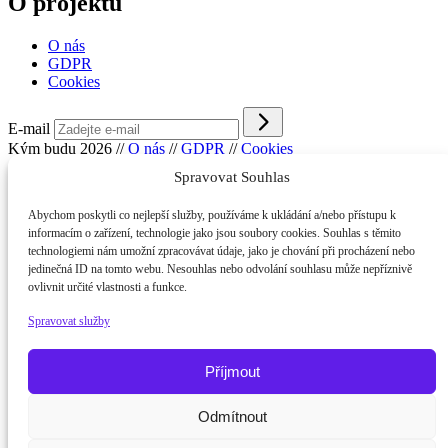
O projektu
O nás
GDPR
Cookies
E-mail
Kým budu 2026
//
O nás
//
GDPR
//
Cookies
Spravovat Souhlas
Abychom poskytli co nejlepší služby, používáme k ukládání a/nebo přístupu k
informacím o zařízení, technologie jako jsou soubory cookies. Souhlas s těmito
technologiemi nám umožní zpracovávat údaje, jako je chování při procházení nebo
jedinečná ID na tomto webu. Nesouhlas nebo odvolání souhlasu může nepříznivě
ovlivnit určité vlastnosti a funkce.
Spravovat služby
Příjmout
Odmítnout
Potřebujete poradit?