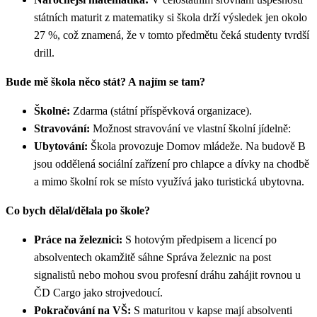
státních maturit z matematiky si škola drží výsledek jen okolo
27 %, což znamená, že v tomto předmětu čeká studenty tvrdší
drill.
Bude mě škola něco stát? A najím se tam?
Školné:
Zdarma (státní příspěvková organizace).
Stravování:
Možnost stravování ve vlastní školní jídelně:
Ubytování:
Škola provozuje Domov mládeže. Na budově B
jsou oddělená sociální zařízení pro chlapce a dívky na chodbě
a mimo školní rok se místo využívá jako turistická ubytovna.
Co bych dělal/dělala po škole?
Práce na železnici:
S hotovým předpisem a licencí po
absolventech okamžitě sáhne Správa železnic na post
signalistů nebo mohou svou profesní dráhu zahájit rovnou u
ČD Cargo jako strojvedoucí.
Pokračování na VŠ:
S maturitou v kapse mají absolventi