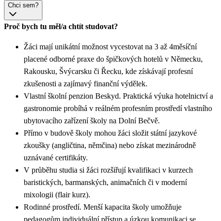
Chci sem?
Proč bych tu měl/a chtít studovat?
Žáci mají unikátní možnost vycestovat na 3 až 4měsíční
placené odborné praxe do špičkových hotelů v Německu,
Rakousku, Švýcarsku či Řecku, kde získávají profesní
zkušenosti a zajímavý finanční výdělek.
Vlastní školní penzion Beskyd. Praktická výuka hotelnictví a
gastronomie probíhá v reálném profesním prostředí vlastního
ubytovacího zařízení školy na Dolní Bečvě.
Přímo v budově školy mohou žáci složit státní jazykové
zkoušky (angličtina, němčina) nebo získat mezinárodně
uznávané certifikáty.
V průběhu studia si žáci rozšiřují kvalifikaci v kurzech
baristických, barmanských, animačních či v moderní
mixologii (flair kurz).
Rodinné prostředí. Menší kapacita školy umožňuje
pedagogům individuální přístup a úzkou komunikaci se