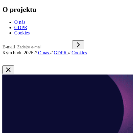
O projektu
O nás
GDPR
Cookies
E-mail
Kým budu 2026
//
O nás
//
GDPR
//
Cookies