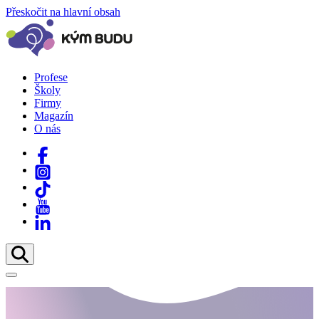
Přeskočit na hlavní obsah
Profese
Školy
Firmy
Magazín
O nás