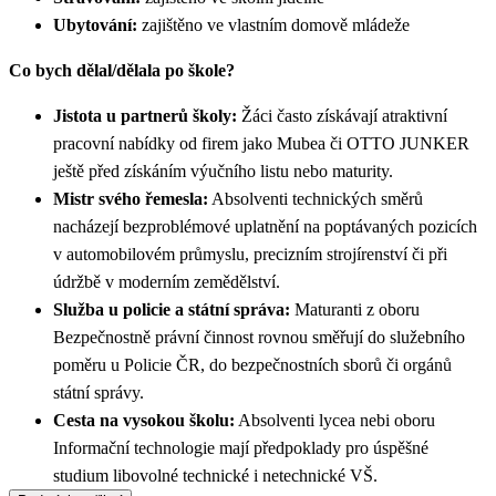
Ubytování:
zajištěno ve vlastním domově mládeže
Co bych dělal/dělala po škole?
Jistota u partnerů školy:
Žáci často získávají atraktivní
pracovní nabídky od firem jako Mubea či OTTO JUNKER
ještě před získáním výučního listu nebo maturity.
Mistr svého řemesla:
Absolventi technických směrů
nacházejí bezproblémové uplatnění na poptávaných pozicích
v automobilovém průmyslu, precizním strojírenství či při
údržbě v moderním zemědělství.
Služba u policie a státní správa:
Maturanti z oboru
Bezpečnostně právní činnost rovnou směřují do služebního
poměru u Policie ČR, do bezpečnostních sborů či orgánů
státní správy.
Cesta na vysokou školu:
Absolventi lycea nebi oboru
Informační technologie mají předpoklady pro úspěšné
studium libovolné technické i netechnické VŠ.