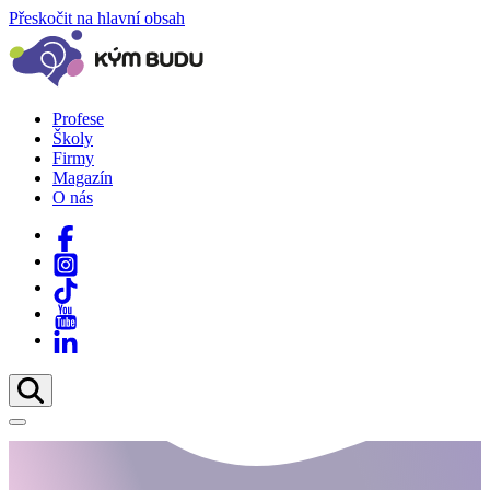
Přeskočit na hlavní obsah
Profese
Školy
Firmy
Magazín
O nás