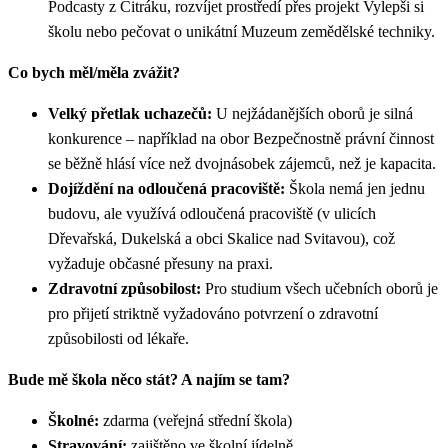
Podcasty z Citráku, rozvíjet prostředí přes projekt Vylepši si
školu nebo pečovat o unikátní Muzeum zemědělské techniky.
Co bych měl/měla zvážit?
Velký přetlak uchazečů:
U nejžádanějších oborů je silná
konkurence – například na obor Bezpečnostně právní činnost
se běžně hlásí více než dvojnásobek zájemců, než je kapacita.
Dojíždění na odloučená pracoviště:
Škola nemá jen jednu
budovu, ale využívá odloučená pracoviště (v ulicích
Dřevařská, Dukelská a obci Skalice nad Svitavou), což
vyžaduje občasné přesuny na praxi.
Zdravotní způsobilost:
Pro studium všech učebních oborů je
pro přijetí striktně vyžadováno potvrzení o zdravotní
způsobilosti od lékaře.
Bude mě škola něco stát? A najím se tam?
Školné:
zdarma (veřejná střední škola)
Stravování:
zajištěno ve školní jídelně