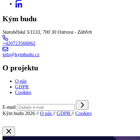
Kým budu
Starobělská 5/1133, 700 30 Ostrava - Zábřeh
+420723568062
info@kymbudu.cz
O projektu
O nás
GDPR
Cookies
E-mail
Kým budu 2026
//
O nás
//
GDPR
//
Cookies