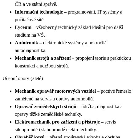
ČR a ve státní správě.
Informační technologie
– programování, IT systémy a
počítačové sítě.
Lyceum
– všeobecný technický základ ideální pro další
studium na VŠ.
Autotronik
– elektronické systémy a pokročilá
autodiagnostika.
Mechanik strojů a zařízení
– propojení teorie s praktickou
konstrukcí a údržbou strojů.
Učební obory (3leté)
Mechanik opravář motorových vozidel
– poctivé řemeslo
zaměřené na servis a opravy automobilů.
Opravář zemědělských strojů
– údržba, diagnostika a
opravy těžké zemědělské techniky.
Elektromechanik pro zařízení a přístroje
– servis
silnoproudé i slaboproudé elektrotechniky.
Obráběč kovů
– přesná strojírenská výroba a obsluha