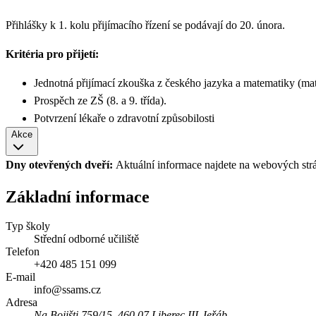
Přihlášky k 1. kolu přijímacího řízení se podávají do 20. února.
Kritéria pro přijetí:
Jednotná přijímací zkouška z českého jazyka a matematiky (mat
Prospěch ze ZŠ (8. a 9. třída).
Potvrzení lékaře o zdravotní způsobilosti
Akce
Dny otevřených dveří:
Aktuální informace najdete na webových str
Základní informace
Typ školy
Střední odborné učiliště
Telefon
+420 485 151 099
E-mail
info@ssams.cz
Adresa
Na Bojišti 759/15, 460 07 Liberec III-Jeřáb