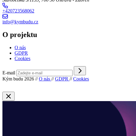
+420723568062
info@kymbudu.cz
O projektu
O nás
GDPR
Cookies
E-mail
Kým budu 2026
//
O nás
//
GDPR
//
Cookies