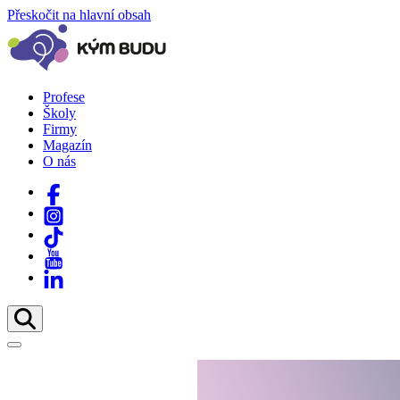
Přeskočit na hlavní obsah
Profese
Školy
Firmy
Magazín
O nás