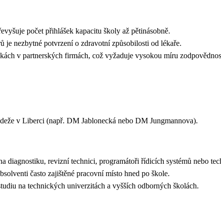
vyšuje počet přihlášek kapacitu školy až pětinásobně.
ů je nezbytné potvrzení o zdravotní způsobilosti od lékaře.
kách v partnerských firmách, což vyžaduje vysokou míru zodpovědno
ádeže v Liberci (např. DM Jablonecká nebo DM Jungmannova).
na diagnostiku, revizní technici, programátoři řídicích systémů nebo tec
absolventi často zajištěné pracovní místo hned po škole.
studiu na technických univerzitách a vyšších odborných školách.