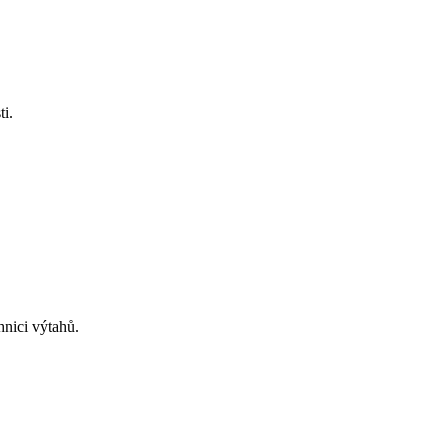
sti.
hnici výtahů.