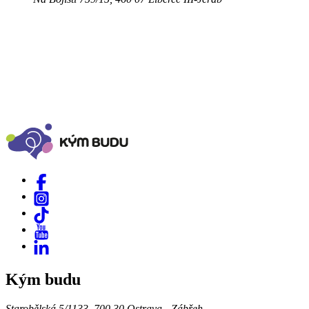
Kým budu
Starobělská 5/1133, 700 30 Ostrava - Zábřeh