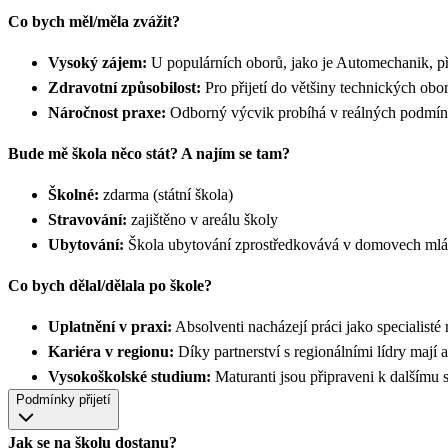
Co bych měl/měla zvážit?
Vysoký zájem:
U populárních oborů, jako je Automechanik, pře
Zdravotní způsobilost:
Pro přijetí do většiny technických obor
Náročnost praxe:
Odborný výcvik probíhá v reálných podmín
Bude mě škola něco stát? A najím se tam?
Školné:
zdarma (státní škola)
Stravování:
zajištěno v areálu školy
Ubytování:
Škola ubytování zprostředkovává v domovech ml
Co bych dělal/dělala po škole?
Uplatnění v praxi:
Absolventi nacházejí práci jako specialisté 
Kariéra v regionu:
Díky partnerství s regionálními lídry mají 
Vysokoškolské studium:
Maturanti jsou připraveni k dalšímu 
Podmínky přijetí
Jak se na školu dostanu?