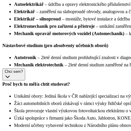
Autoelektrikář
– údržba a opravy elektronického příslušenstv
Elektrikář
– zaměření na slaboproudé obvody, analogovou a č
Elektrikář – silnoproud
– montáže, bytové instalace a údržba
Elektromechanik pro zařízení a přístroje
– unikátní zaměřen
Mechanik opravář motorových vozidel (Automechanik)
– k
Nástavbové studium (pro absolventy učebních oborů)
Autotronik
– 2leté denní studium prohlubující znalosti v diag
Mechanik elektrotechnik
– 2leté denní studium zaměřené na ří
Chci sem?
Proč bych tu měl/a chtít studovat?
Unikátní obory: Jediná škola v ČR nabízející specializaci na 
Žáci automobilních oborů získávají v rámci výuky řidičské op
Škola provozuje vlastní výukovou fotovoltaickou elektrárnu o
Úzká spolupráce s firmami jako Škoda Auto, Jablotron, KONE 
Moderní učebny vybavené technikou z Národního plánu obno