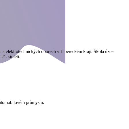
ích a elektrotechnických oborech v Libereckém kraji. Škola úzce
 21. století.
v automobilovém průmyslu.