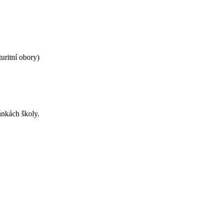
uritní obory)
ánkách školy.