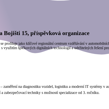
a Bojišti 15, příspěvková organizace
á se profiluje jako klíčové regionální centrum vzdělávání v automobiln
s využitím špičkových digitálních technologií a udržitelných řešení pro
– zaměření na diagnostiku vozidel, logistiku a moderní IT systémy 
ící a zabezpečovací techniky s možností specializace od 3. ročníku.