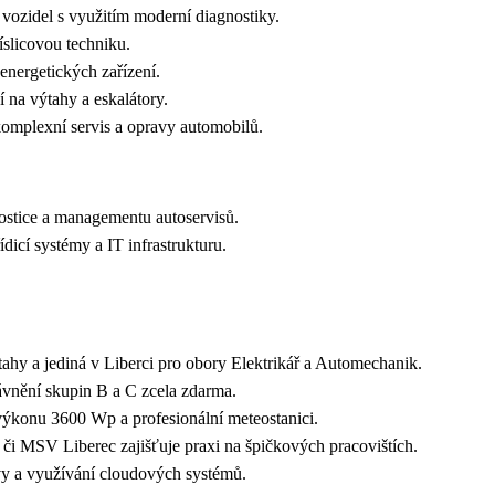
í vozidel s využitím moderní diagnostiky.
íslicovou techniku.
 energetických zařízení.
í na výtahy a eskalátory.
omplexní servis a opravy automobilů.
nostice a managementu autoservisů.
dicí systémy a IT infrastrukturu.
výtahy a jediná v Liberci pro obory Elektrikář a Automechanik.
rávnění skupin B a C zcela zdarma.
 výkonu 3600 Wp a profesionální meteostanici.
či MSV Liberec zajišťuje praxi na špičkových pracovištích.
vy a využívání cloudových systémů.