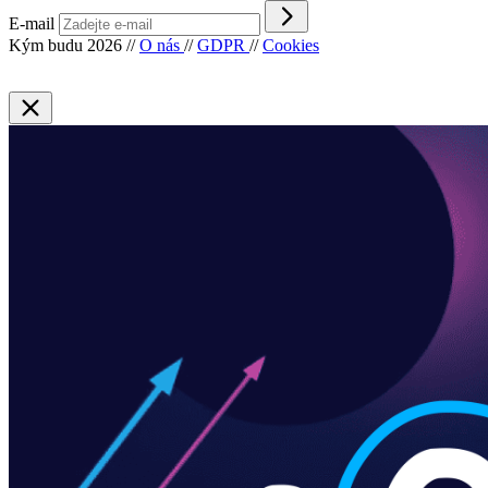
E-mail
Kým budu 2026
//
O nás
//
GDPR
//
Cookies