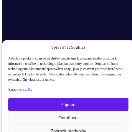
Spravovat Souhlas
Abychom poskytli co nejlepší služby, používáme k ukládání a/nebo přístupu k
informacím o zařízení, technologie jako jsou soubory cookies. Souhlas s těmito
technologiemi nám umožní zpracovávat údaje, jako je chování při procházení nebo
Odběr novinek popup
jedinečná ID na tomto webu. Nesouhlas nebo odvolání souhlasu může nepříznivě
ovlivnit určité vlastnosti a funkce.
E-mail
Spravovat služby
Kdo jsem?
žák / student
Příjmout
Rodič
Potřebujete poradit?
Zeptejte se našeho asistenta
Odmítnout
Che
Pedagog
Zobrazit předvolby