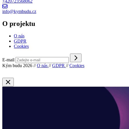
+420723568062
info@kymbudu.cz
O projektu
O nás
GDPR
Cookies
E-mail
Kým budu 2026
//
O nás
//
GDPR
//
Cookies