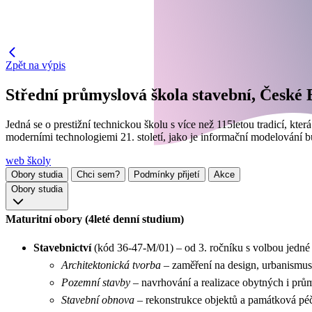
Zpět na výpis
Střední průmyslová škola stavební, České 
Jedná se o prestižní technickou školu s více než 115letou tradicí, kte
moderními technologiemi 21. století, jako je informační modelování bu
web školy
Obory studia
Chci sem?
Podmínky přijetí
Akce
Obory studia
Maturitní obory (4leté denní studium)
Stavebnictví
(kód 36-47-M/01) – od 3. ročníku s volbou jedné z
Architektonická tvorba
– zaměření na design, urbanismus
Pozemní stavby
– navrhování a realizace obytných i p
Stavební obnova
– rekonstrukce objektů a památková p