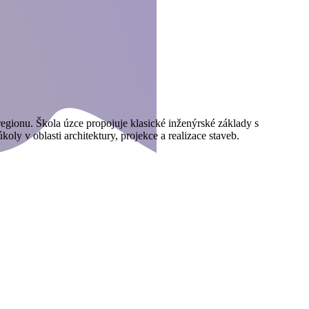
 regionu. Škola úzce propojuje klasické inženýrské základy s
oly v oblasti architektury, projekce a realizace staveb.