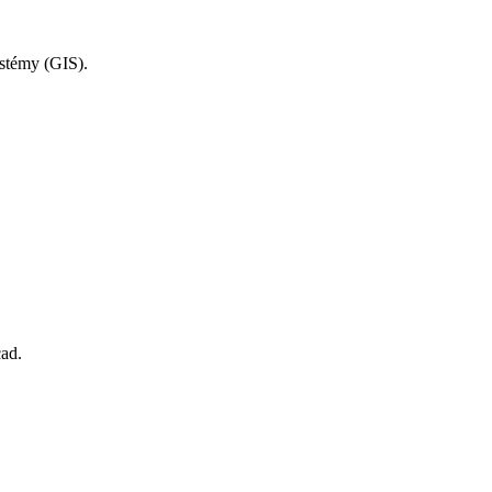
systémy (GIS).
icad.
.