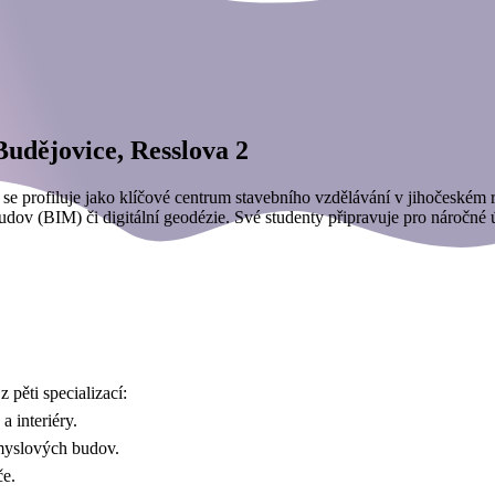
Budějovice, Resslova 2
rá se profiluje jako klíčové centrum stavebního vzdělávání v jihočeském
dov (BIM) či digitální geodézie. Své studenty připravuje pro náročné úk
 pěti specializací:
 a interiéry.
růmyslových budov.
éče.