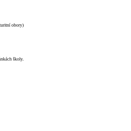
uritní obory)
h
ánkách školy.