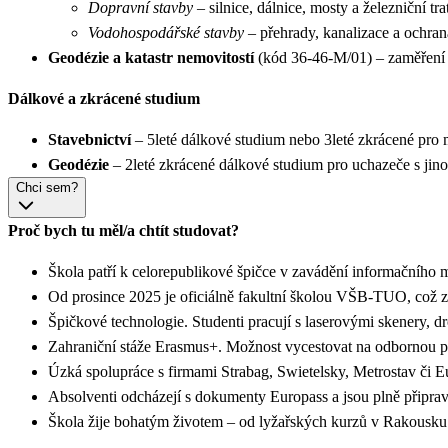
Dopravní stavby
– silnice, dálnice, mosty a železniční t
Vodohospodářské stavby
– přehrady, kanalizace a ochr
Geodézie a katastr nemovitostí
(kód 36-46-M/01) – zaměření 
Dálkové a zkrácené studium
Stavebnictví
– 5leté dálkové studium nebo 3leté zkrácené pro
Geodézie
– 2leté zkrácené dálkové studium pro uchazeče s ji
Chci sem?
Proč bych tu měl/a chtít studovat?
Škola patří k celorepublikové špičce v zavádění informačníh
Od prosince 2025 je oficiálně fakultní školou VŠB-TUO, což 
Špičkové technologie. Studenti pracují s laserovými skenery,
Zahraniční stáže Erasmus+. Možnost vycestovat na odbornou pr
Úzká spolupráce s firmami Strabag, Swietelsky, Metrostav či 
Absolventi odcházejí s dokumenty Europass a jsou plně připr
Škola žije bohatým životem – od lyžařských kurzů v Rakousku 