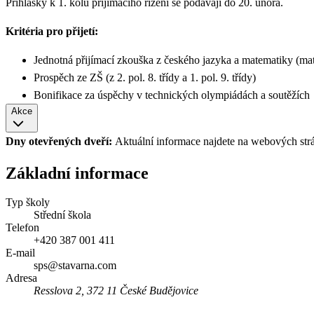
Přihlášky k 1. kolu přijímacího řízení se podávají do 20. února.
Kritéria pro přijetí:
Jednotná přijímací zkouška z českého jazyka a matematiky (mat
Prospěch ze ZŠ (z 2. pol. 8. třídy a 1. pol. 9. třídy)
Bonifikace za úspěchy v technických olympiádách a soutěžíc
Akce
Dny otevřených dveří:
Aktuální informace najdete na webových str
Základní informace
Typ školy
Střední škola
Telefon
+420 387 001 411
E-mail
sps@stavarna.com
Adresa
Resslova 2, 372 11 České Budějovice