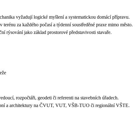
hanika vyžadují logické myšlení a systematickou domácí přípravu.
 v terénu za každého počasí a týdenní soustředěné praxe mimo město.
uční rýsování jako základ prostorové představivosti stavaře.
eže
vedoucí, rozpočtáři, geodeti či referenti na stavebních úřadech.
tavební a architektury na ČVUT, VUT, VŠB-TUO či regionální VŠTE.