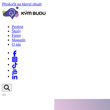
Přeskočit na hlavní obsah
Profese
Školy
Firmy
Magazín
O nás