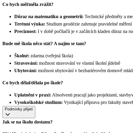
Co bych měl/měla zvážit?
Důraz na matematiku a geometrii:
Technické předměty a mec
Terénní výuka:
Studium geodézie zahrnuje pravidelné měření
Preciznost:
I v době počítačů je v začátcích kladen důraz na r
Bude mě škola něco stát? A najím se tam?
Školné:
zdarma (veřejná škola)
Stravování:
možnost stravování ve vlastní školní jídelně
Ubytování:
možnost ubytování v bezbariérovém domově mlád
Co bych dělal/dělala po škole?
Uplatnění v praxi:
Absolventi pracují jako projektanti, stavby
Vysokoškolské studium:
Vynikající příprava pro fakulty s
Podmínky přijetí
Jak se na školu dostanu?