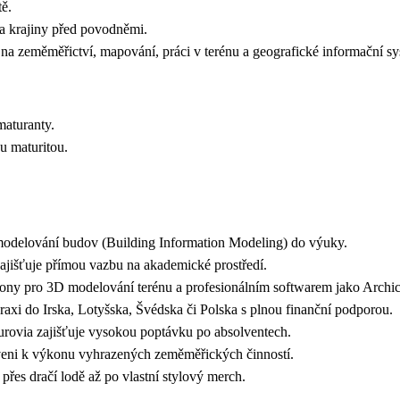
ratě.
ana krajiny před povodněmi.
na zeměměřictví, mapování, práci v terénu a geografické informační 
 maturanty.
nou maturitou.
o modelování budov (Building Information Modeling) do výuky.
zajišťuje přímou vazbu na akademické prostředí.
 drony pro 3D modelování terénu a profesionálním softwarem jako Arch
axi do Irska, Lotyšska, Švédska či Polska s plnou finanční podporou
Eurovia zajišťuje vysokou poptávku po absolventech.
aveni k výkonu vyhrazených zeměměřických činností.
přes dračí lodě až po vlastní stylový merch.