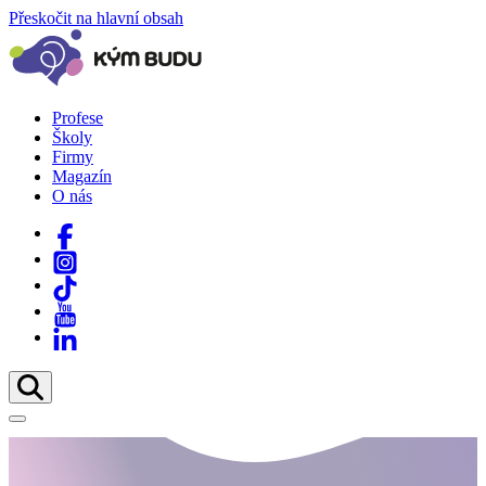
Přeskočit na hlavní obsah
Profese
Školy
Firmy
Magazín
O nás