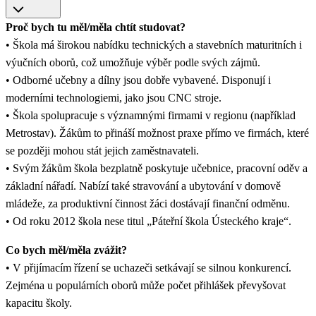
Proč bych tu měl/měla chtít studovat?
• Škola má širokou nabídku technických a stavebních maturitních i
výučních oborů, což umožňuje výběr podle svých zájmů.
• Odborné učebny a dílny jsou dobře vybavené. Disponují i
moderními technologiemi, jako jsou CNC stroje.
• Škola spolupracuje s významnými firmami v regionu (například
Metrostav). Žákům to přináší možnost praxe přímo ve firmách, které
se později mohou stát jejich zaměstnavateli.
• Svým žákům škola bezplatně poskytuje učebnice, pracovní oděv a
základní nářadí. Nabízí také stravování a ubytování v domově
mládeže, za produktivní činnost žáci dostávají finanční odměnu.
• Od roku 2012 škola nese titul „Páteřní škola Ústeckého kraje“.
Co bych měl/měla zvážit?
• V přijímacím řízení se uchazeči setkávají se silnou konkurencí.
Zejména u populárních oborů může počet přihlášek převyšovat
kapacitu školy.