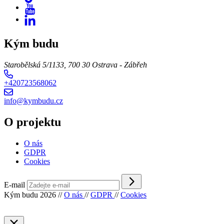
Kým budu
Starobělská 5/1133, 700 30 Ostrava - Zábřeh
+420723568062
info@kymbudu.cz
O projektu
O nás
GDPR
Cookies
E-mail
Kým budu 2026
//
O nás
//
GDPR
//
Cookies