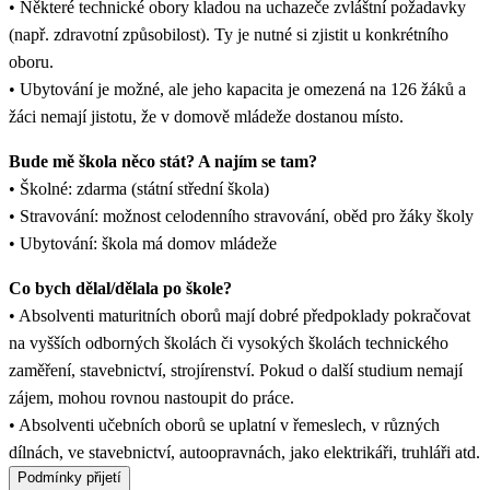
• Některé technické obory kladou na uchazeče zvláštní požadavky
(např. zdravotní způsobilost). Ty je nutné si zjistit u konkrétního
oboru.
• Ubytování je možné, ale jeho kapacita je omezená na 126 žáků a
žáci nemají jistotu, že v domově mládeže dostanou místo.
Bude mě škola něco stát? A najím se tam?
• Školné: zdarma (státní střední škola)
• Stravování: možnost celodenního stravování, oběd pro žáky školy
• Ubytování: škola má domov mládeže
Co bych dělal/dělala po škole?
• Absolventi maturitních oborů mají dobré předpoklady pokračovat
na vyšších odborných školách či vysokých školách technického
zaměření, stavebnictví, strojírenství. Pokud o další studium nemají
zájem, mohou rovnou nastoupit do práce.
• Absolventi učebních oborů se uplatní v řemeslech, v různých
dílnách, ve stavebnictví, autoopravnách, jako elektrikáři, truhláři atd.
Podmínky přijetí