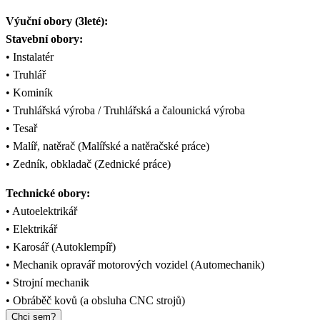
Výuční obory (3leté):
Stavební obory:
• Instalatér
• Truhlář
• Kominík
• Truhlářská výroba / Truhlářská a čalounická výroba
• Tesař
• Malíř, natěrač (Malířské a natěračské práce)
• Zedník, obkladač (Zednické práce)
Technické obory:
• Autoelektrikář
• Elektrikář
• Karosář (Autoklempíř)
• Mechanik opravář motorových vozidel (Automechanik)
• Strojní mechanik
• Obráběč kovů (a obsluha CNC strojů)
Chci sem?