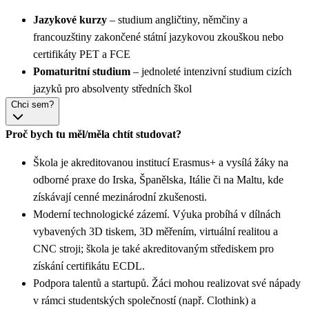
Jazykové kurzy
– studium angličtiny, němčiny a
francouzštiny zakončené státní jazykovou zkouškou nebo
certifikáty PET a FCE
Pomaturitní studium
– jednoleté intenzivní studium cizích
jazyků pro absolventy středních škol
Chci sem?
Proč bych tu měl/měla chtít studovat?
Škola je akreditovanou institucí Erasmus+ a vysílá žáky na
odborné praxe do Irska, Španělska, Itálie či na Maltu, kde
získávají cenné mezinárodní zkušenosti.
Moderní technologické zázemí. Výuka probíhá v dílnách
vybavených 3D tiskem, 3D měřením, virtuální realitou a
CNC stroji; škola je také akreditovaným střediskem pro
získání certifikátu ECDL.
Podpora talentů a startupů. Žáci mohou realizovat své nápady
v rámci studentských společností (např. Clothink) a