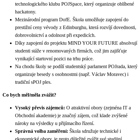
technologického klubu POJSpace, který organizuje oblíbené
hackatony.
Mezinárodní program DofE. Škola umožňuje zapojení do
prestižní ceny vévody z Edinburghu, která rozvíjí dovednosti,
dobrovolnictví a odolnost při expedicích.
Díky zapojení do projektu MIND YOUR FUTURE absolvují
studenti stáže v renomovaných firmách, což jim zajišťuje
vynikající startovní pozici na trhu práce.
Na chodu školy se podílí studentský parlament POJrada, který
organizuje besedy s osobnostmi (např. Václav Moravec) i
tradiční sPOJ ples.
Co bych měl/měla zvážit?
Vysoký převis zájemců:
O atraktivní obory (zejména IT a
Obchodní akademie) je značný zájem, což klade zvýšené
nároky na výsledky u přijímacího řízení.
Správná volba zaměření:
Škola sdružuje technické i
ekonomické obory, je proto důležité zvážit své studijní