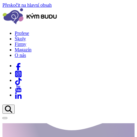
Přeskočit na hlavní obsah
Profese
Školy
Firmy
Magazín
O nás