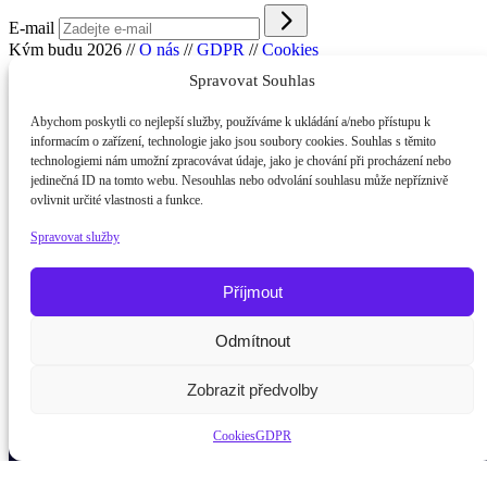
E-mail
Kým budu 2026
//
O nás
//
GDPR
//
Cookies
Spravovat Souhlas
Abychom poskytli co nejlepší služby, používáme k ukládání a/nebo přístupu k
informacím o zařízení, technologie jako jsou soubory cookies. Souhlas s těmito
technologiemi nám umožní zpracovávat údaje, jako je chování při procházení nebo
jedinečná ID na tomto webu. Nesouhlas nebo odvolání souhlasu může nepříznivě
ovlivnit určité vlastnosti a funkce.
Spravovat služby
Příjmout
Odmítnout
Potřebujete poradit?
Zeptej
Zobrazit předvolby
Cookies
GDPR