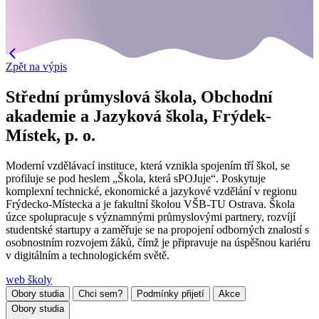
Zpět na výpis
Střední průmyslová škola, Obchodní
akademie a Jazyková škola, Frýdek-
Místek, p. o.
Moderní vzdělávací instituce, která vznikla spojením tří škol, se
profiluje se pod heslem „Škola, která sPOJuje“. Poskytuje
komplexní technické, ekonomické a jazykové vzdělání v regionu
Frýdecko-Místecka a je fakultní školou VŠB-TU Ostrava. Škola
úzce spolupracuje s významnými průmyslovými partnery, rozvíjí
studentské startupy a zaměřuje se na propojení odborných znalostí s
osobnostním rozvojem žáků, čímž je připravuje na úspěšnou kariéru
v digitálním a technologickém světě.
web školy
Obory studia
Chci sem?
Podmínky přijetí
Akce
Obory studia