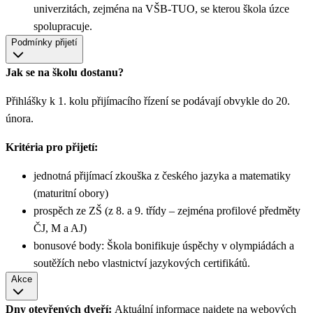
univerzitách, zejména na VŠB-TUO, se kterou škola úzce
spolupracuje.
Podmínky přijetí
Jak se na školu dostanu?
Přihlášky k 1. kolu přijímacího řízení se podávají obvykle do 20.
února.
Kritéria pro přijetí:
jednotná přijímací zkouška z českého jazyka a matematiky
(maturitní obory)
prospěch ze ZŠ (z 8. a 9. třídy – zejména profilové předměty
ČJ, M a AJ)
bonusové body: Škola bonifikuje úspěchy v olympiádách a
soutěžích nebo vlastnictví jazykových certifikátů.
Akce
Dny otevřených dveří:
Aktuální informace najdete na webových